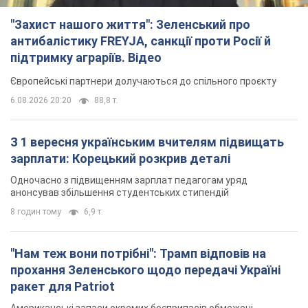
"Захист нашого життя": Зеленський про
антибалістику FREYJA, санкції проти Росії й
підтримку аграріїв. Відео
Європейські партнери долучаються до спільного проєкту
6.08.2026 20:20
88,8 т.
З 1 вересня українським вчителям підвищать
зарплати: Корецький розкрив деталі
Одночасно з підвищенням зарплат педагогам уряд
анонсував збільшення студентських стипендій
8 годин тому
6,9 т.
"Нам теж вони потрібні": Трамп відповів на
прохання Зеленського щодо передачі Україні
ракет для Patriot
Американські запаси окремих боєприпасів обмежені