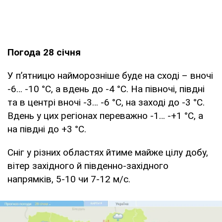
Погода 28 січня
У п’ятницю найморозніше буде на сході – вночі
-6… -10 °С, а вдень до -4 °С. На півночі, півдні
та в центрі вночі -3… -6 °С, на заході до -3 °С.
Вдень у цих регіонах переважно -1… -+1 °С, а
на півдні до +3 °С.
Сніг у різних областях йтиме майже цілу добу,
вітер західного й південно-західного
напрямків, 5-10 чи 7-12 м/с.