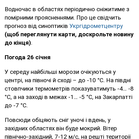
Водночас в областях періодично сніжитиме з
помірними проясненнями. Про це свідчить
прогноз від синоптиків
Укргідрометцентру
(щоб переглянути карти, доскрольте новину
до кінця)
.
Погода 26 січня
У середу найбільші морози очікуються у
центрі, на півночі й сході – до -10 °С. На півдні
стовпчики термометрів показуватимуть -4… -8
°С, а на заході в межах -1… -5 °С, на Закарпатті
до -7 °С.
Повсюди обіцяють сніг уночі і вдень, у
західних областях він буде мокрий. Вітер
північно-західний, 7-12 м/с, на решті території