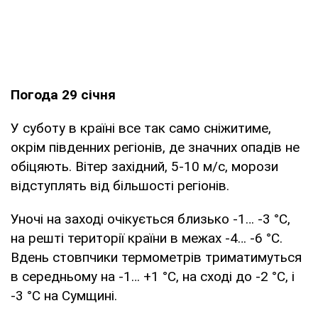
Погода 29 січня
У суботу в країні все так само сніжитиме,
окрім південних регіонів, де значних опадів не
обіцяють. Вітер західний, 5-10 м/с, морози
відступлять від більшості регіонів.
Уночі на заході очікується близько -1… -3 °С,
на решті території країни в межах -4… -6 °С.
Вдень стовпчики термометрів триматимуться
в середньому на -1… +1 °С, на сході до -2 °С, і
-3 °С на Сумщині.