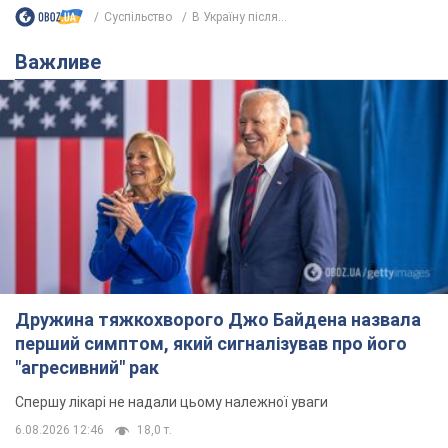
Суспільство
В Україну після...
Важливе
Дружина тяжкохворого Джо Байдена назвала
перший симптом, який сигналізував про його
"агресивний" рак
Спершу лікарі не надали цьому належної уваги
6.08.2026 12:46
18,0 т.