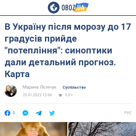
В Україну після морозу до 17
градусів прийде
"потепління": синоптики
дали детальний прогноз.
Карта
Марина Ліснічук
Суспільство
25.01.2022 12:00
9,0 т.
0
РУС