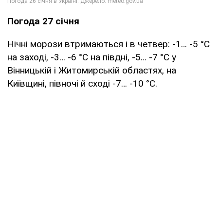
Погода 27 січня
Нічні морози втримаються і в четвер: -1… -5 °С
на заході, -3… -6 °С на півдні, -5… -7 °С у
Вінницькій і Житомирській областях, на
Київщині, півночі й сході -7… -10 °С.