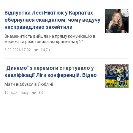
Відпустка Лесі Нікітюк у Карпатах
обернулася скандалом: чому ведучу
несправедливо захейтили
Знаменитість вийшла на пряму комунікацію в
мережі та розставила всі крапки над "і"
6.08.2026 17:32
14,7 т.
"Динамо" з перемоги стартувало у
кваліфікації Ліги конференцій. Відео
Матч відбувся в Любліні
10 годин тому
3,0 т.