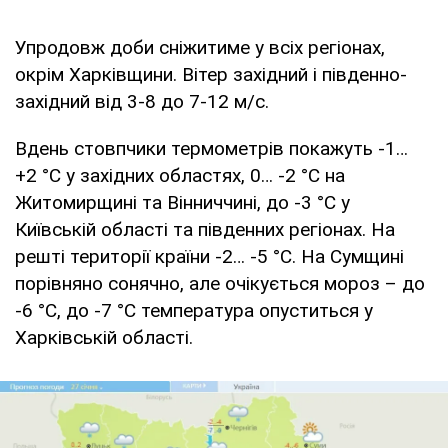
Упродовж доби сніжитиме у всіх регіонах,
окрім Харківщини. Вітер західний і південно-
західний від 3-8 до 7-12 м/с.
Вдень стовпчики термометрів покажуть -1…
+2 °С у західних областях, 0… -2 °С на
Житомирщині та Вінниччині, до -3 °С у
Київській області та південних регіонах. На
решті території країни -2… -5 °С. На Сумщині
порівняно сонячно, але очікується мороз – до
-6 °С, до -7 °С температура опуститься у
Харківській області.