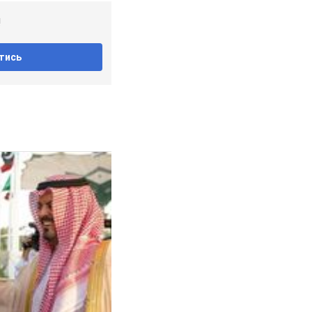
!
тись