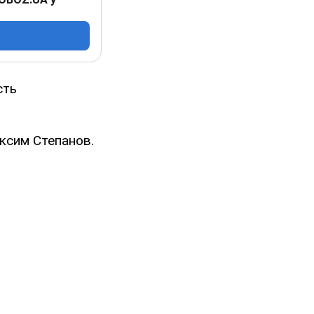
сть
аксим Степанов.