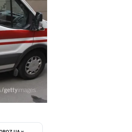
 OBOZ.UA у