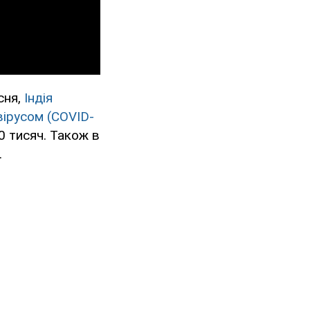
сня,
Індія
вірусом (COVID-
40 тисяч. Також в
.