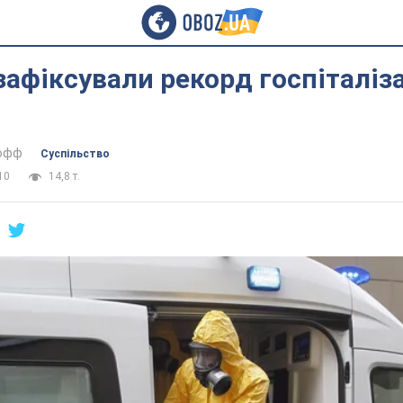
 зафіксували рекорд госпіталіза
тофф
Суспільство
10
14,8 т.