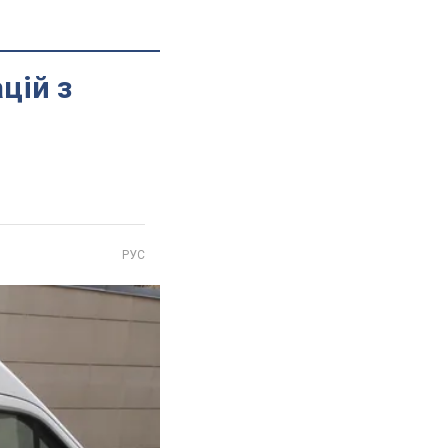
цій з
РУС