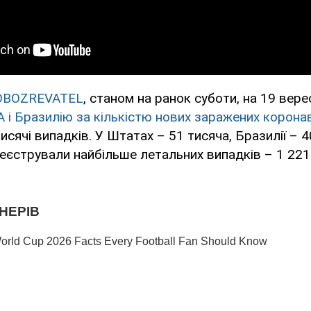
OBOZREVATEL
, станом на ранок суботи, на 19 вере
і Бразилію за кількістю нових заражених корона
тисячі випадків. У Штатах – 51 тисяча, Бразилії – 
ареєстрували найбільше летальних випадків – 1 221