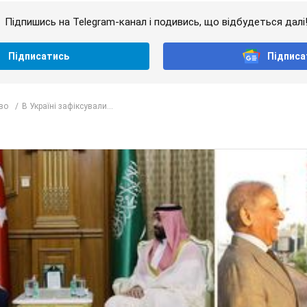
Підпишись на Telegram-канал і подивись, що відбудеться далі
Підписатись
Підписа
во
В Україні зафіксували...