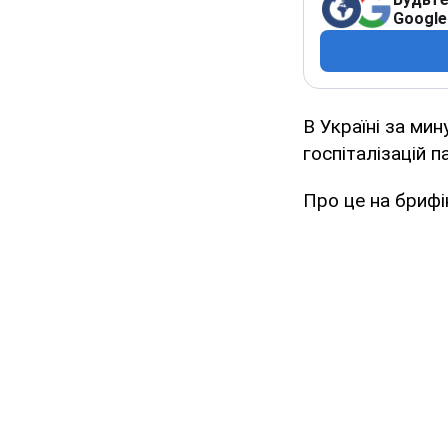
Google
В Україні за ми
госпіталізацій п
Про це на брифі