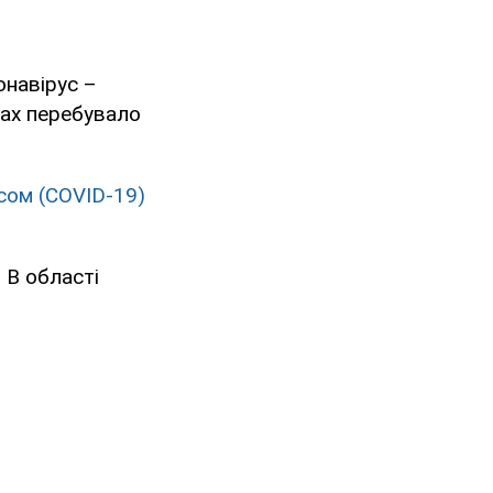
онавірус –
вах перебувало
сом (COVID-19)
. В області