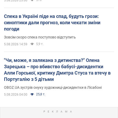
5.08.2026 23:00
Спека в Україні піде на спад, будуть грози:
синоптики дали прогноз, коли чекати зміни
погоди
Зовсім скоро спека поступово відступить
5,9 т.
5.08.2026 14:59
"Чи, може, я залякана з дитинства?" Олена
Зарецька – про вбивство бабусі-дисидентки
Алли Горської, критику Дмитра Стуса та втечу в
Португалію з 5 дітьми
OBOZ.UA зустрів онуку художниці-дисидентки в Лісабоні
25,8 т.
5.08.2026 04:00