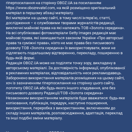
гіперпосилання на сторінку OBOZ.UA за посиланням
https://www.obozrevatel.com
, на якій розміщено оригінальний
матеріал в першому абзаці матеріалу.
Всі матеріали на цьому сайті, в тому числі інтерв’ю, статті,
дослідження – є службовими творами журналістів редакції,
виключні майнові права на які належать ТОВ «Золота середина».
На всі опубліковані фотоматеріали Getty Images редакція має
майнові права, які захищаються законом України «Про авторські
права та суміжні права», ніхто не має права без письмового
дозволу ТОВ «Золота середина» їх використовувати, вони не
підлягають подальшому відтворенню, перекладу, поширенню в
будь-якій формі.
Редакція OBOZ.UA може не поділяти точку зору, викладену в
авторському матеріалі. За достовірність інформації, опублікованої
в рекламних матеріалах, відповідальність несе рекламодавець.
Заборонено використання матеріалів розміщених на цьому сайті,
хоч із зазначенням гіперпосилання на сторінку цього сайту,
логотипу OBOZ.UA або будь-якого іншого згадування, але без
письмового дозволу Редакції/ТОВ «Золота середина»
Незаконним використанням матеріалів буде вважатися: будь-яке
копiювання, публiкацiя, передрук, наступне поширення,
використання, переробка з використанням, включенням до
складу інших матеріалів, розповсюдження, адаптація, переклад
та інші подібні зміни матеріалу.