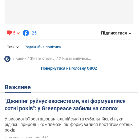
5
25
Підписатися
Теги
Редакційна політика
Кияни
Життя столиці
У Києві відбувся...
Повернутися на головну OBOZ
Важливе
"Джипінг руйнує екосистеми, які формувалися
сотні років": у Greenpeace забили на сполох
У високогір'ї розташовані альпійські та субальпійські луки –
рідкісні природні комплекси, які формувалися протягом сотень
років
519