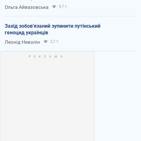
Ольга Айвазовська
9,7 т.
Захід зобов'язаний зупинити путінський
геноцид українців
Леонід Невзлін
2,7 т.