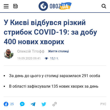
У Києві відбувся різкий
стрибок COVID-19: за добу
400 нових хворих
Олексій Тітофф
Життя столиці
19.09.2020 09:41
15,1 т.
За день до цього у столиці заразилася 291 особа
В області зафіксували 135 нових хворих за день
25
РУС