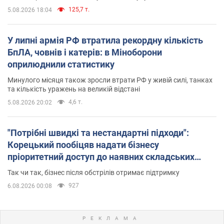
125,7 т.
5.08.2026 18:04
У липні армія РФ втратила рекордну кількість
БпЛА, човнів і катерів: в Міноборони
оприлюднили статистику
Минулого місяця також зросли втрати РФ у живій силі, танках
та кількість уражень на великій відстані
4,6 т.
5.08.2026 20:02
"Потрібні швидкі та нестандартні підходи":
Корецький пообіцяв надати бізнесу
пріоритетний доступ до наявних складських
приміщень
Так чи так, бізнес після обстрілів отримає підтримку
927
6.08.2026 00:08