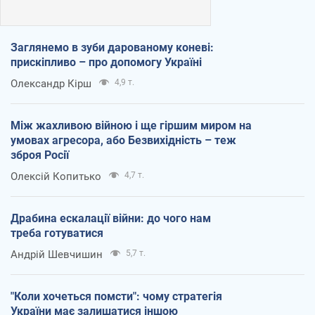
Заглянемо в зуби дарованому коневі:
прискіпливо – про допомогу Україні
Олександр Кірш
4,9 т.
Між жахливою війною і ще гіршим миром на
умовах агресора, або Безвихідність – теж
зброя Росії
Олексій Копитько
4,7 т.
Драбина ескалації війни: до чого нам
треба готуватися
Андрій Шевчишин
5,7 т.
"Коли хочеться помсти": чому стратегія
України має залишатися іншою