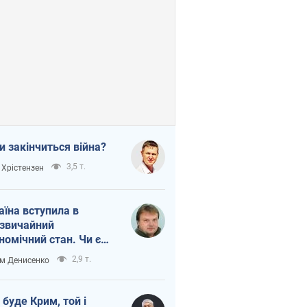
и закінчиться війна?
3,5 т.
 Хрістензен
аїна вступила в
звичайний
номічний стан. Чи є
тло вкінці тунелю?
2,9 т.
м Денисенко
 буде Крим, той і