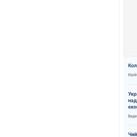
Кол
Юрій
Укр
над
еко
сві
Вади
Чий