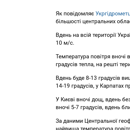
Як повідомляє
Укргідромет
більшості центральних облас
Вдень на всій території Украї
10 м/с.
Температура повітря вночі в 
градусів тепла, на решті тери
Вдень буде 8-13 градусів вищ
14-19 градусів, у Карпатах п
У Києві вночі дощ, вдень бе
вночі 5-7 градусів, вдень бл
За даними Центральної геофі
найвища температура повітр