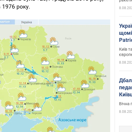
в 1976 року.
8.08.20
Укра
щомі
Patr
розк
Київ т
європ
8.08.20
Дбал
педа
Київ
київс
Вічна 
8.08.20