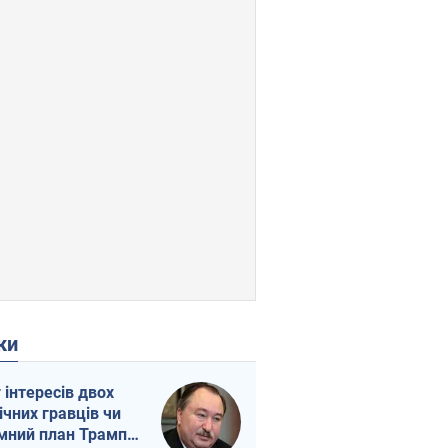
ки
г інтересів двох
ічних гравців чи
мний план Трампа