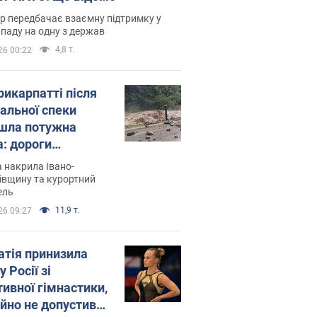
р передбачає взаємну підтримку у
ападу на одну з держав
4,8 т.
26 00:22
рикарпатті після
альної спеки
шла потужна
а: дороги
творились на
 накрила Івано-
. Відео
івщину та курортний
ель
11,9 т.
26 09:27
атія принизила
у Росії зі
тивної гімнастики,
ійно не допустивши