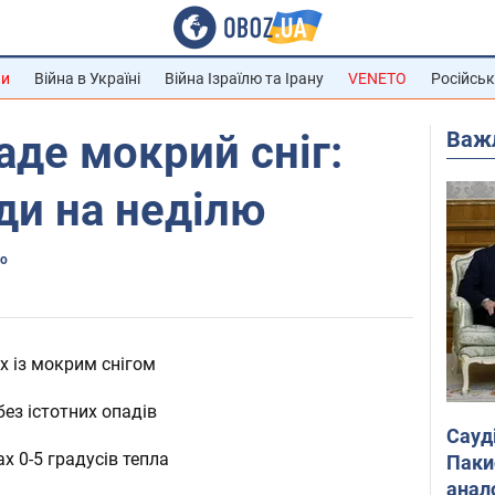
ни
Війна в Україні
Війна Ізраїлю та Ірану
VENETO
Російськ
Важ
аде мокрий сніг:
ди на неділю
во
ах із мокрим снігом
без істотних опадів
Сауд
х 0-5 градусів тепла
Паки
анал