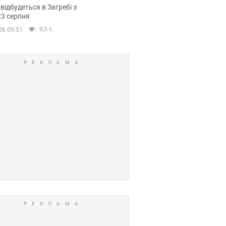
емпіонату Європи
 відбудеться в Загребі з
вних спортсменів
23 серпня
9,3 т.
26 09:51