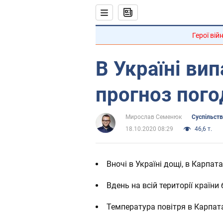
Герої вій
В Україні вип
прогноз пого
Мирослав Семенюк
Суспільст
18.10.2020 08:29
46,6 т.
Вночі в Україні дощі, в Карпат
Вдень на всій території країни 
Температура повітря в Карпата