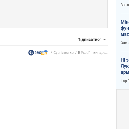
і Пу
Вікт
Мін
фун
мас
Підписатися
Олек
Суспільство
В Україні випаде...
Ні 
Лук
арм
Ігар