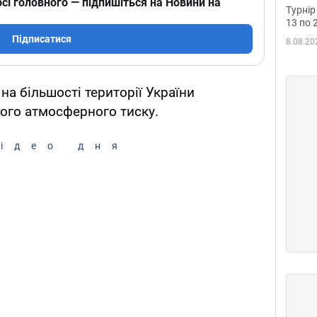
сі головного — підпишіться на Новини на
до ч
Турнір
осно
13 по 
Підписатися
8.08.20
 на більшості території України
ого атмосферного тиску.
ідео дня