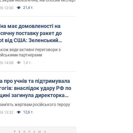
21,4 т.
26 12:00
їна має домовленості на
сячну поставку ракет до
iot від США: Зеленський
рив подробиці
акож веде активні переговори з
ейськими партнерами
1,4 т.
26 14:08
а про учнів та підтримувала
гогів: внаслідок удару РФ по
щині загинула директорка
ького ліцею, її чоловік та онук
пам'ять жертвам російського терору
12,6 т.
26 13:32