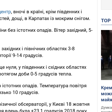
центр
, вночі в країні, крім південних і
тей, дощі, в Карпатах із мокрим снігом.
TO
ни без істотних опадів. Вітер західний, 5-
західних і північних областях 3-8
торії 9-14 градусів.
е нуля, у південних і східних областях
ротягом доби 0-5 градусів тепла.
з істотних опадів. Температура повітря
Крем
изько 10 градусів.
можл
майже
зичної обсерваторії, у Києві 18 жовтня
Інте
Думка,
я вдень була +23,1 градусів 2018 року,
ракети