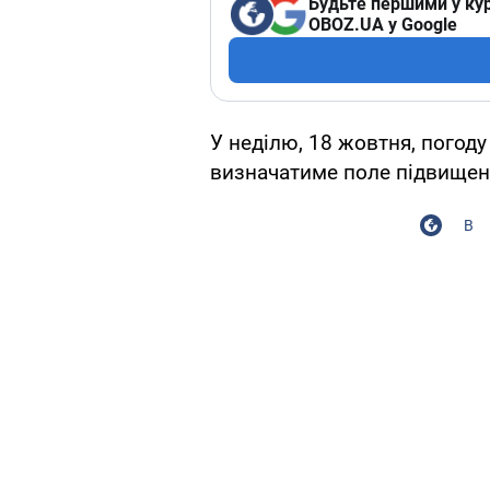
Будьте першими у кур
OBOZ.UA у Google
У неділю, 18 жовтня, погоду
визначатиме поле підвищен
В