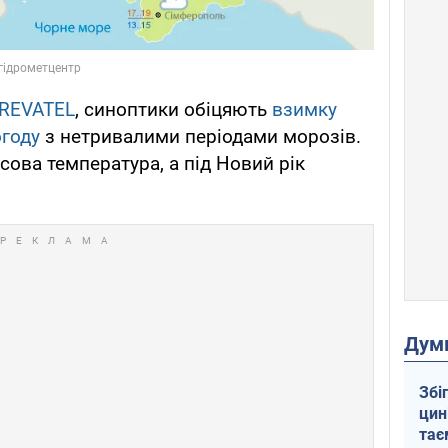
REVATEL
, синоптики обіцяють
взимку
огоду
з нетривалими періодами морозів.
сова температура, а під Новий рік
Дум
Збі
цин
тає