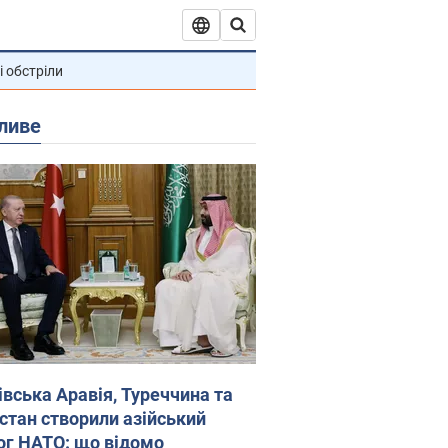
і обстріли
ливе
івська Аравія, Туреччина та
стан створили азійський
ог НАТО: що відомо