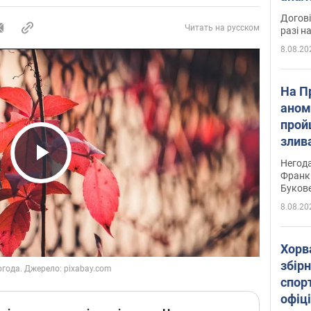
Догові
Читать на русском
разі н
8.08.20
На П
аном
прой
злив
пере
Негода
Play Video
річки
Франк
Буков
8.08.20
Хорв
збірн
спор
офіц