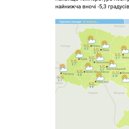
найнижча вночі -5,3 градусі