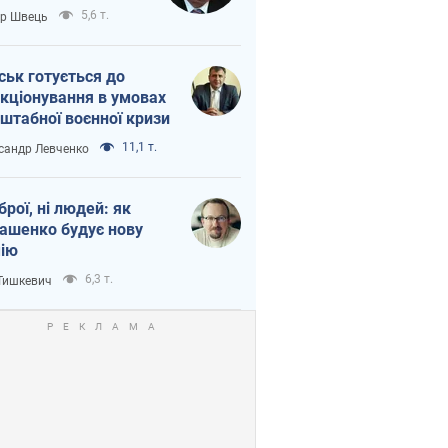
тіна?
5,6 т.
ор Швець
ськ готується до
кціонування в умовах
штабної воєнної кризи
11,1 т.
сандр Левченко
зброї, ні людей: як
ашенко будує нову
ію
6,3 т.
 Тишкевич