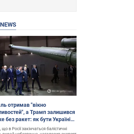
P NEWS
ль отримав "вікно
ивостей", а Трамп залишився
 без ракет: як бути Україні?
рв’ю з Мельником
 що в Росії закінчаться балістичні
, вкрай небезпечна, наголосив експерт