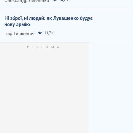
Олександр Левченко
Ні зброї, ні людей: як Лукашенко будує
нову армію
Ігар Тишкевич
11,7 т.