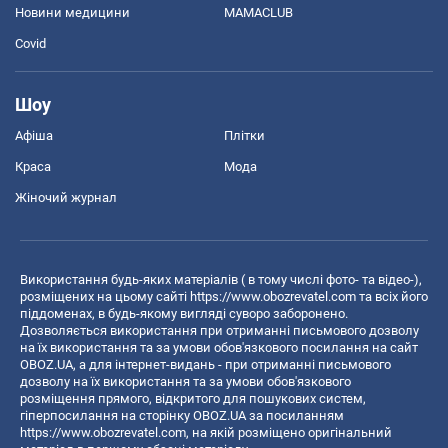
Новини медицини
MAMACLUB
Covid
Шоу
Афіша
Плітки
Краса
Мода
Жіночий журнал
Використання будь-яких матеріалів ( в тому числі фото- та відео-),
розміщених на цьому сайті
https://www.obozrevatel.com
та всіх його
піддоменах, в будь-якому вигляді суворо заборонено.
Дозволяється використання при отриманні письмового дозволу
на їх використання та за умови обов'язкового посилання на сайт
OBOZ.UA, а для інтернет-видань - при отриманні письмового
дозволу на їх використання та за умови обов'язкового
розміщення прямого, відкритого для пошукових систем,
гіперпосилання на сторінку OBOZ.UA за посиланням
https://www.obozrevatel.com
, на якій розміщено оригінальний