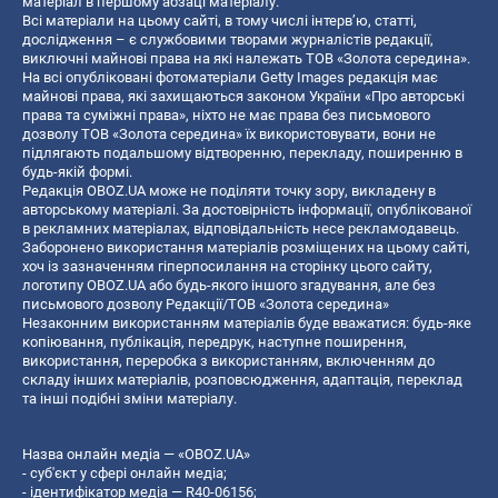
матеріал в першому абзаці матеріалу.
Всі матеріали на цьому сайті, в тому числі інтерв’ю, статті,
дослідження – є службовими творами журналістів редакції,
виключні майнові права на які належать ТОВ «Золота середина».
На всі опубліковані фотоматеріали Getty Images редакція має
майнові права, які захищаються законом України «Про авторські
права та суміжні права», ніхто не має права без письмового
дозволу ТОВ «Золота середина» їх використовувати, вони не
підлягають подальшому відтворенню, перекладу, поширенню в
будь-якій формі.
Редакція OBOZ.UA може не поділяти точку зору, викладену в
авторському матеріалі. За достовірність інформації, опублікованої
в рекламних матеріалах, відповідальність несе рекламодавець.
Заборонено використання матеріалів розміщених на цьому сайті,
хоч із зазначенням гіперпосилання на сторінку цього сайту,
логотипу OBOZ.UA або будь-якого іншого згадування, але без
письмового дозволу Редакції/ТОВ «Золота середина»
Незаконним використанням матеріалів буде вважатися: будь-яке
копiювання, публiкацiя, передрук, наступне поширення,
використання, переробка з використанням, включенням до
складу інших матеріалів, розповсюдження, адаптація, переклад
та інші подібні зміни матеріалу.
Назва онлайн медіа — «OBOZ.UA»
- суб'єкт у сфері онлайн медіа;
- ідентифікатор медіа — R40-06156;