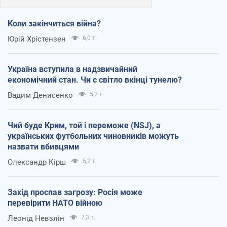
Коли закінчиться війна?
Юрій Хрістензен
6,0 т.
Україна вступила в надзвичайний
економічний стан. Чи є світло вкінці тунелю?
Вадим Денисенко
5,2 т.
Чий буде Крим, той і переможе (NSJ), а
українських футбольних чиновників можуть
назвати вбивцями
Олександр Кірш
5,2 т.
Захід проспав загрозу: Росія може
перевірити НАТО війною
Леонід Невзлін
7,3 т.