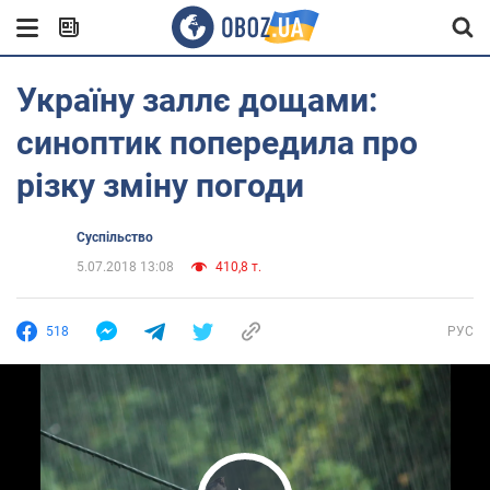
Україну заллє дощами:
синоптик попередила про
різку зміну погоди
Суспільство
5.07.2018 13:08
410,8 т.
518
РУС