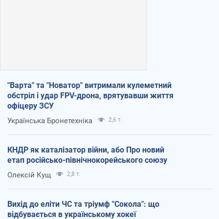
"Варта" та "Новатор" витримали кулеметний
обстріл і удар FPV-дрона, врятувавши життя
офіцеру ЗСУ
Українська Бронетехніка
2,6 т.
КНДР як каталізатор війни, або Про новий
етап російсько-північнокорейського союзу
Олексій Кущ
2,8 т.
Вихід до еліти ЧС та тріумф "Сокола": що
відбувається в українському хокеї