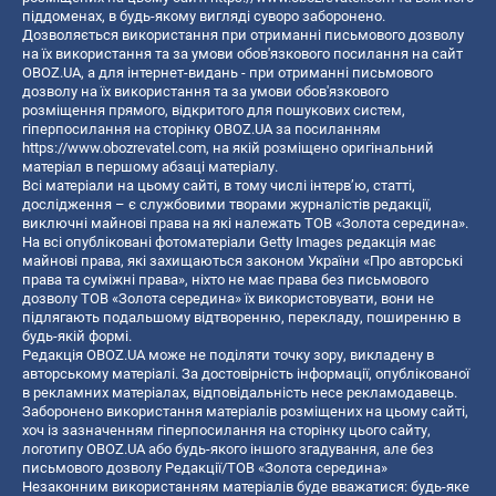
піддоменах, в будь-якому вигляді суворо заборонено.
Дозволяється використання при отриманні письмового дозволу
на їх використання та за умови обов'язкового посилання на сайт
OBOZ.UA, а для інтернет-видань - при отриманні письмового
дозволу на їх використання та за умови обов'язкового
розміщення прямого, відкритого для пошукових систем,
гіперпосилання на сторінку OBOZ.UA за посиланням
https://www.obozrevatel.com
, на якій розміщено оригінальний
матеріал в першому абзаці матеріалу.
Всі матеріали на цьому сайті, в тому числі інтерв’ю, статті,
дослідження – є службовими творами журналістів редакції,
виключні майнові права на які належать ТОВ «Золота середина».
На всі опубліковані фотоматеріали Getty Images редакція має
майнові права, які захищаються законом України «Про авторські
права та суміжні права», ніхто не має права без письмового
дозволу ТОВ «Золота середина» їх використовувати, вони не
підлягають подальшому відтворенню, перекладу, поширенню в
будь-якій формі.
Редакція OBOZ.UA може не поділяти точку зору, викладену в
авторському матеріалі. За достовірність інформації, опублікованої
в рекламних матеріалах, відповідальність несе рекламодавець.
Заборонено використання матеріалів розміщених на цьому сайті,
хоч із зазначенням гіперпосилання на сторінку цього сайту,
логотипу OBOZ.UA або будь-якого іншого згадування, але без
письмового дозволу Редакції/ТОВ «Золота середина»
Незаконним використанням матеріалів буде вважатися: будь-яке