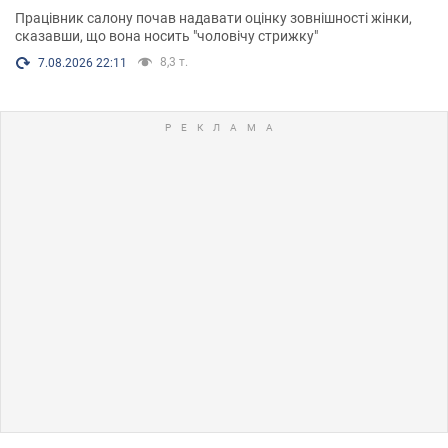
Працівник салону почав надавати оцінку зовнішності жінки,
сказавши, що вона носить "чоловічу стрижку"
8,3 т.
7.08.2026 22:11