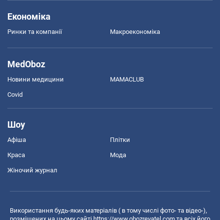
Економіка
Ринки та компанії
Макроекономіка
MedOboz
Новини медицини
MAMACLUB
Covid
Шоу
Афіша
Плітки
Краса
Мода
Жіночий журнал
Використання будь-яких матеріалів ( в тому числі фото- та відео-),
розміщених на цьому сайті
https://www.obozrevatel.com
та всіх його