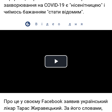
захворювання на COVID-19 є "нісенітницею" і
чиїмось бажанням "стати відомим".
Відео дня
Play Video
Про це у своєму Facebook заявив український
лікар Тарас Жиравецький. За його словами,