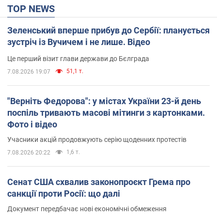
TOP NEWS
Зеленський вперше прибув до Сербії: планується
зустріч із Вучичем і не лише. Відео
Це перший візит глави держави до Бєлграда
51,1 т.
7.08.2026 19:07
"Верніть Федорова": у містах України 23-й день
поспіль тривають масові мітинги з картонками.
Фото і відео
Учасники акцій продовжують серію щоденних протестів
1,6 т.
7.08.2026 20:22
Сенат США схвалив законопроєкт Грема про
санкції проти Росії: що далі
Документ передбачає нові економічні обмеження