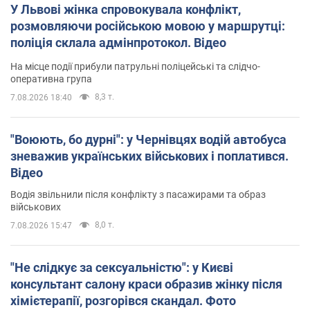
У Львові жінка спровокувала конфлікт,
розмовляючи російською мовою у маршрутці:
поліція склала адмінпротокол. Відео
На місце події прибули патрульні поліцейські та слідчо-
оперативна група
8,3 т.
7.08.2026 18:40
"Воюють, бо дурні": у Чернівцях водій автобуса
зневажив українських військових і поплатився.
Відео
Водія звільнили після конфлікту з пасажирами та образ
військових
8,0 т.
7.08.2026 15:47
"Не слідкує за сексуальністю": у Києві
консультант салону краси образив жінку після
хімієтерапії, розгорівся скандал. Фото