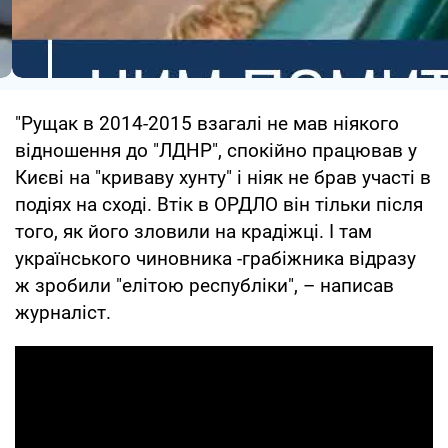
"Рущак в 2014-2015 взагалі не мав ніякого
відношення до "ЛДНР", спокійно працював у
Києві на "криваву хунту" і ніяк не брав участі в
подіях на сході. Втік в ОРДЛО він тільки після
того, як його зловили на крадіжці. І там
українського чиновника -грабіжника відразу
ж зробили "елітою республіки", – написав
журналіст.