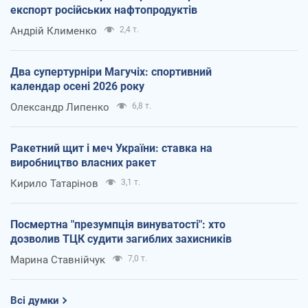
експорт російських нафтопродуктів
Андрій Клименко
2,4 т.
Два супертурніри Магучіх: спортивний
календар осені 2026 року
Олександр Липенко
6,8 т.
Ракетний щит і меч України: ставка на
виробництво власних ракет
Кирило Татарінов
3,1 т.
Посмертна "презумпція винуватості": хто
дозволив ТЦК судити загиблих захисників
Марина Ставнійчук
7,0 т.
Всі думки