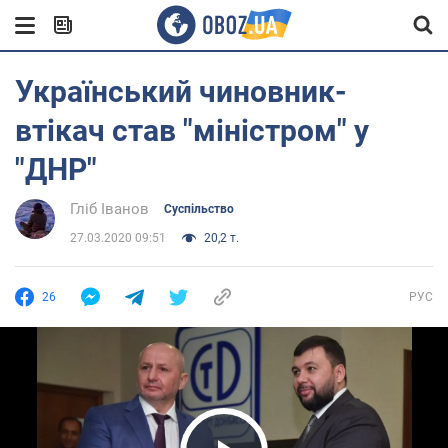
Український чиновник-
втікач став "міністром" у
"ДНР"
Гліб Іванов
Суспільство
27.03.2020 09:51
20,2 т.
26
РУС