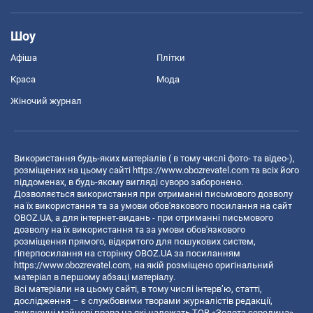
Шоу
Афіша
Плітки
Краса
Мода
Жіночий журнал
Використання будь-яких матеріалів ( в тому числі фото- та відео-),
розміщених на цьому сайті
https://www.obozrevatel.com
та всіх його
піддоменах, в будь-якому вигляді суворо заборонено.
Дозволяється використання при отриманні письмового дозволу
на їх використання та за умови обов'язкового посилання на сайт
OBOZ.UA, а для інтернет-видань - при отриманні письмового
дозволу на їх використання та за умови обов'язкового
розміщення прямого, відкритого для пошукових систем,
гіперпосилання на сторінку OBOZ.UA за посиланням
https://www.obozrevatel.com
, на якій розміщено оригінальний
матеріал в першому абзаці матеріалу.
Всі матеріали на цьому сайті, в тому числі інтерв’ю, статті,
дослідження – є службовими творами журналістів редакції,
виключні майнові права на які належать ТОВ «Золота середина».