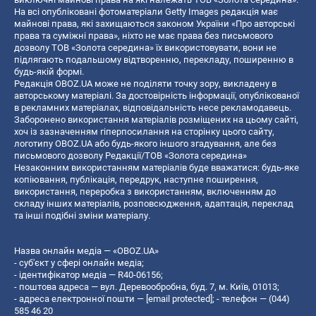
На всі опубліковані фотоматеріали Getty Images редакція має
майнові права, які захищаються законом України «Про авторські
права та суміжні права», ніхто не має права без письмового
дозволу ТОВ «Золота середина» їх використовувати, вони не
підлягають подальшому відтворенню, перекладу, поширенню в
будь-якій формі.
Редакція OBOZ.UA може не поділяти точку зору, викладену в
авторському матеріалі. За достовірність інформації, опублікованої
в рекламних матеріалах, відповідальність несе рекламодавець.
Заборонено використання матеріалів розміщених на цьому сайті,
хоч із зазначенням гіперпосилання на сторінку цього сайту,
логотипу OBOZ.UA або будь-якого іншого згадування, але без
письмового дозволу Редакції/ТОВ «Золота середина»
Незаконним використанням матеріалів буде вважатися: будь-яке
копiювання, публiкацiя, передрук, наступне поширення,
використання, переробка з використанням, включенням до
складу інших матеріалів, розповсюдження, адаптація, переклад
та інші подібні зміни матеріалу.
Назва онлайн медіа — «OBOZ.UA»
- суб'єкт у сфері онлайн медіа;
- ідентифікатор медіа — R40-06156;
- поштова адреса — вул. Деревообробна, буд. 7, м. Київ, 01013;
- адреса електронної пошти —
[email protected]
; - телефон — (044)
585 46 20