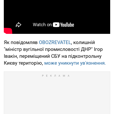
Як повідомляв
OBOZREVATEL
, колишній
"міністр вугільної промисловості ДНР" Ігор
Івакін, переміщений СБУ на підконтрольну
Києву територію,
може уникнути ув'язнення.