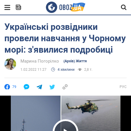
Українські розвідники
провели навчання у Чорному
морі: з'явилися подробиці
Марина Погорілко
(Архів) Життя
1.02.2022 11:27
4 хвилини
2,8 т.
79
РУС