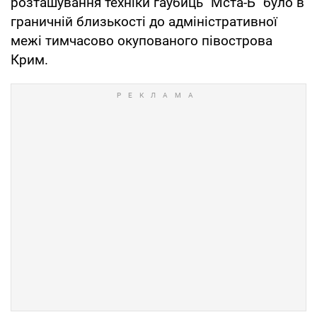
розташування техніки гаубиць "Мста-Б" було в
граничній близькості до адміністративної
межі тимчасово окупованого півострова
Крим.