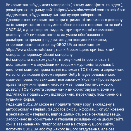
Використання будь-яких матеріалів ( в тому числі фото- та відео-),
розміщених на цьому сайті
https://www.obozrevatel.com
та всіх його
піддоменах, в будь-якому вигляді суворо заборонено.
Дозволяється використання при отриманні письмового дозволу
на їх використання та за умови обов'язкового посилання на сайт
OBOZ.UA, а для інтернет-видань - при отриманні письмового
дозволу на їх використання та за умови обов'язкового
розміщення прямого, відкритого для пошукових систем,
гіперпосилання на сторінку OBOZ.UA за посиланням
https://www.obozrevatel.com
, на якій розміщено оригінальний
матеріал в першому абзаці матеріалу.
Всі матеріали на цьому сайті, в тому числі інтерв’ю, статті,
дослідження – є службовими творами журналістів редакції,
виключні майнові права на які належать ТОВ «Золота середина».
На всі опубліковані фотоматеріали Getty Images редакція має
майнові права, які захищаються законом України «Про авторські
права та суміжні права», ніхто не має права без письмового
дозволу ТОВ «Золота середина» їх використовувати, вони не
підлягають подальшому відтворенню, перекладу, поширенню в
будь-якій формі.
Редакція OBOZ.UA може не поділяти точку зору, викладену в
авторському матеріалі. За достовірність інформації, опублікованої
в рекламних матеріалах, відповідальність несе рекламодавець.
Заборонено використання матеріалів розміщених на цьому сайті,
хоч із зазначенням гіперпосилання на сторінку цього сайту,
логотипу OBOZ.UA або будь-якого іншого згадування, але без