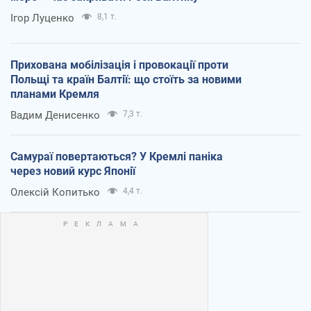
Ігор Луценко
8,1 т.
Прихована мобілізація і провокації проти
Польщі та країн Балтії: що стоїть за новими
планами Кремля
Вадим Денисенко
7,3 т.
Самураї повертаються? У Кремлі паніка
через новий курс Японії
Олексій Копитько
4,4 т.