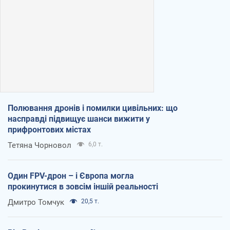
Полювання дронів і помилки цивільних: що
насправді підвищує шанси вижити у
прифронтових містах
Тетяна Чорновол
6,0 т.
Один FPV-дрон – і Європа могла
прокинутися в зовсім іншій реальності
Дмитро Томчук
20,5 т.