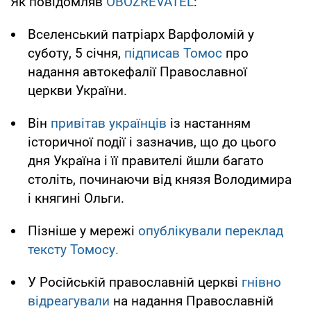
Як повідомляв
OBOZREVATEL
:
Вселенський патріарх Варфоломій у
суботу, 5 січня,
підписав Томос
про
надання автокефалії Православної
церкви України.
Він
привітав українців
із настанням
історичної події і зазначив, що до цього
дня Україна і її правителі йшли багато
століть, починаючи від князя Володимира
і княгині Ольги.
Пізніше у мережі
опублікували переклад
тексту Томосу.
У Російській православній церкві
гнівно
відреагували
на надання Православній