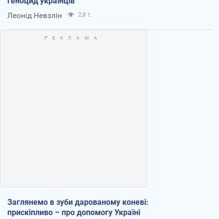
геноцид українців
Леонід Невзлін
2,8 т.
Заглянемо в зуби дарованому коневі:
прискіпливо – про допомогу Україні