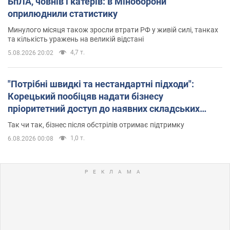
БпЛА, човнів і катерів: в Міноборони
оприлюднили статистику
Минулого місяця також зросли втрати РФ у живій силі, танках
та кількість уражень на великій відстані
4,7 т.
5.08.2026 20:02
"Потрібні швидкі та нестандартні підходи":
Корецький пообіцяв надати бізнесу
пріоритетний доступ до наявних складських
приміщень
Так чи так, бізнес після обстрілів отримає підтримку
1,0 т.
6.08.2026 00:08