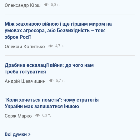
Олександр Кірш
5,0 т.
Між жахливою війною і ще гіршим миром на
умовах агресора, або Безвихідність – теж
зброя Росії
Олексій Копитько
4,7 т.
Драбина ескалації війни: до чого нам
треба готуватися
Андрій Шевчишин
5,7 т.
"Коли хочеться помсти": чому стратегія
України має залишатися іншою
Серж Марко
6,3 т.
Всі думки