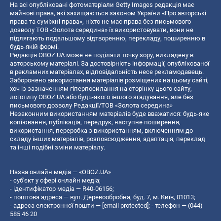
На всі опубліковані фотоматеріали Getty Images редакція має
майнові права, які захищаються законом України «Про авторські
права та суміжні права», ніхто не має права без письмового
дозволу ТОВ «Золота середина» їх використовувати, вони не
підлягають подальшому відтворенню, перекладу, поширенню в
будь-якій формі.
Редакція OBOZ.UA може не поділяти точку зору, викладену в
авторському матеріалі. За достовірність інформації, опублікованої
в рекламних матеріалах, відповідальність несе рекламодавець.
Заборонено використання матеріалів розміщених на цьому сайті,
хоч із зазначенням гіперпосилання на сторінку цього сайту,
логотипу OBOZ.UA або будь-якого іншого згадування, але без
письмового дозволу Редакції/ТОВ «Золота середина»
Незаконним використанням матеріалів буде вважатися: будь-яке
копiювання, публiкацiя, передрук, наступне поширення,
використання, переробка з використанням, включенням до
складу інших матеріалів, розповсюдження, адаптація, переклад
та інші подібні зміни матеріалу.
Назва онлайн медіа — «OBOZ.UA»
- суб'єкт у сфері онлайн медіа;
- ідентифікатор медіа — R40-06156;
- поштова адреса — вул. Деревообробна, буд. 7, м. Київ, 01013;
- адреса електронної пошти —
[email protected]
; - телефон — (044)
585 46 20