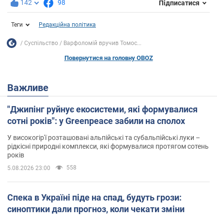
142
98
Підписатися
Теги
Редакційна політика
Суспільство
Варфоломій вручив Томос...
Повернутися на головну OBOZ
Важливе
"Джипінг руйнує екосистеми, які формувалися
сотні років": у Greenpeace забили на сполох
У високогір'ї розташовані альпійські та субальпійські луки –
рідкісні природні комплекси, які формувалися протягом сотень
років
558
5.08.2026 23:00
Спека в Україні піде на спад, будуть грози:
синоптики дали прогноз, коли чекати зміни