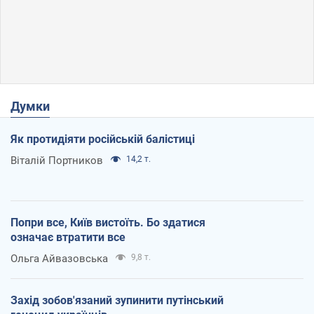
Думки
Як протидіяти російській балістиці
Віталій Портников
14,2 т.
Попри все, Київ вистоїть. Бо здатися
означає втратити все
Ольга Айвазовська
9,8 т.
Захід зобов'язаний зупинити путінський