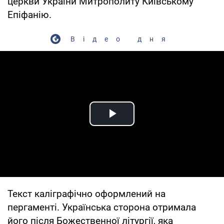
церкви України Митрополиту Київському
Епіфанію.
Відео дня
Play Video
Текст каліграфічно оформлений на
пергаменті. Українська сторона отримала
його після Божественної літургії, яка