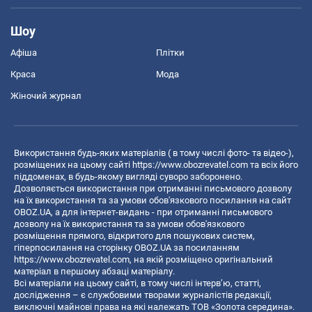
Шоу
Афіша
Плітки
Краса
Мода
Жіночий журнал
Використання будь-яких матеріалів ( в тому числі фото- та відео-),
розміщених на цьому сайті
https://www.obozrevatel.com
та всіх його
піддоменах, в будь-якому вигляді суворо заборонено.
Дозволяється використання при отриманні письмового дозволу
на їх використання та за умови обов'язкового посилання на сайт
OBOZ.UA, а для інтернет-видань - при отриманні письмового
дозволу на їх використання та за умови обов'язкового
розміщення прямого, відкритого для пошукових систем,
гіперпосилання на сторінку OBOZ.UA за посиланням
https://www.obozrevatel.com
, на якій розміщено оригінальний
матеріал в першому абзаці матеріалу.
Всі матеріали на цьому сайті, в тому числі інтерв’ю, статті,
дослідження – є службовими творами журналістів редакції,
виключні майнові права на які належать ТОВ «Золота середина».