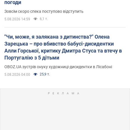
погоди
Зовсім скоро спека поступово відступить
6,1 т.
5.08.2026 14:59
"Чи, може, я залякана з дитинства?" Олена
Зарецька – про вбивство бабусі-дисидентки
Алли Горської, критику Дмитра Стуса та втечу в
Португалію з 5 дітьми
OBOZ.UA зустрів онуку художниці-дисидентки в Лісабоні
25,9 т.
5.08.2026 04:00