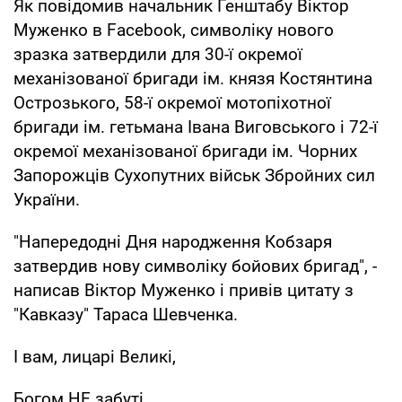
Як повідомив начальник Генштабу Віктор
Муженко в Facebook, символіку нового
зразка затвердили для 30-ї окремої
механізованої бригади ім. князя Костянтина
Острозького, 58-ї окремої мотопіхотної
бригади ім. гетьмана Івана Виговського і 72-ї
окремої механізованої бригади ім. Чорних
Запорожців Сухопутних військ Збройних сил
України.
"Напередодні Дня народження Кобзаря
затвердив нову символіку бойових бригад", -
написав Віктор Муженко і привів цитату з
"Кавказу" Тараса Шевченка.
І вам, лицарі Великі,
Богом НЕ забуті.