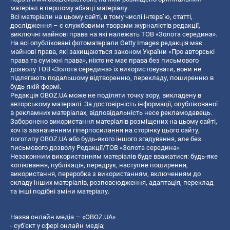
матеріал в першому абзаці матеріалу.
Всі матеріали на цьому сайті, в тому числі інтерв’ю, статті,
дослідження – є службовими творами журналістів редакції,
виключні майнові права на які належать ТОВ «Золота середина».
На всі опубліковані фотоматеріали Getty Images редакція має
майнові права, які захищаються законом України «Про авторські
права та суміжні права», ніхто не має права без письмового
дозволу ТОВ «Золота середина» їх використовувати, вони не
підлягають подальшому відтворенню, перекладу, поширенню в
будь-якій формі.
Редакція OBOZ.UA може не поділяти точку зору, викладену в
авторському матеріалі. За достовірність інформації, опублікованої
в рекламних матеріалах, відповідальність несе рекламодавець.
Заборонено використання матеріалів розміщених на цьому сайті,
хоч із зазначенням гіперпосилання на сторінку цього сайту,
логотипу OBOZ.UA або будь-якого іншого згадування, але без
письмового дозволу Редакції/ТОВ «Золота середина»
Незаконним використанням матеріалів буде вважатися: будь-яке
копiювання, публiкацiя, передрук, наступне поширення,
використання, переробка з використанням, включенням до
складу інших матеріалів, розповсюдження, адаптація, переклад
та інші подібні зміни матеріалу.
Назва онлайн медіа — «OBOZ.UA»
- суб'єкт у сфері онлайн медіа;