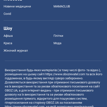
Новини медицини
MAMACLUB
Covid
Шоу
Афіша
Плітки
Краса
Мода
Жіночий журнал
Використання будь-яких матеріалів ( в тому числі фото- та відео-),
розміщених на цьому сайті
https://www.obozrevatel.com
та всіх його
піддоменах, в будь-якому вигляді суворо заборонено.
Дозволяється використання при отриманні письмового дозволу
на їх використання та за умови обов'язкового посилання на сайт
OBOZ.UA, а для інтернет-видань - при отриманні письмового
дозволу на їх використання та за умови обов'язкового
розміщення прямого, відкритого для пошукових систем,
гіперпосилання на сторінку OBOZ.UA за посиланням
https://www.obozrevatel.com
, на якій розміщено оригінальний