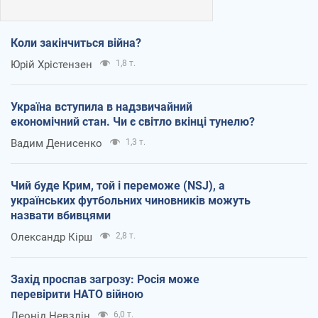
Коли закінчиться війна?
Юрій Хрістензен
1,8 т.
Україна вступила в надзвичайний
економічний стан. Чи є світло вкінці тунелю?
Вадим Денисенко
1,3 т.
Чий буде Крим, той і переможе (NSJ), а
українських футбольних чиновників можуть
назвати вбивцями
Олександр Кірш
2,8 т.
Захід проспав загрозу: Росія може
перевірити НАТО війною
Леонід Невзлін
6,0 т.