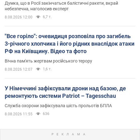
Думка, що в Росії закінчаться балістичні ракети, вкрай
небезпечна, наголосив експерт
6,7 т.
8.08.2026 12:00
"Все горіло": очевидиця розповіла про загибель
3-річного хлопчика і його рідних внаслідок атаки
РФ на Київщину. Відео та фото
Вічна пам'ять жертвам російського терору
1,6 т.
8.08.2026 12:07
У Німеччині зафіксували дрони над базою, де
ремонтують системи Patriot – Tagesschau
Служба охорони зафіксувала шість прольотів БПЛА
636
8.08.2026 11:55