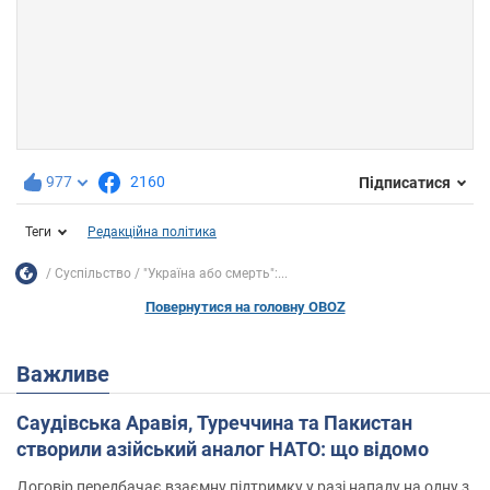
977
2160
Підписатися
Теги
Редакційна політика
Суспільство
"Україна або смерть":...
Повернутися на головну OBOZ
Важливе
Саудівська Аравія, Туреччина та Пакистан
створили азійський аналог НАТО: що відомо
Договір передбачає взаємну підтримку у разі нападу на одну з