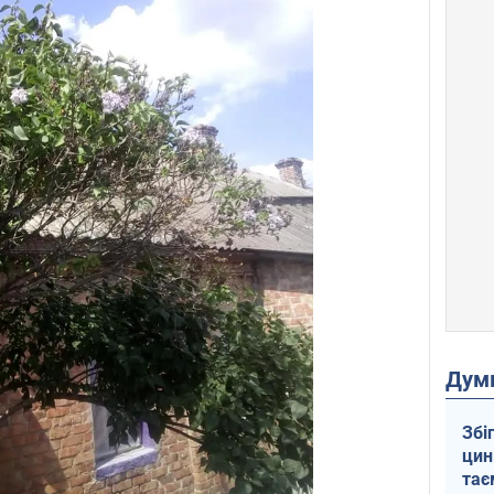
Дум
Збі
цин
тає