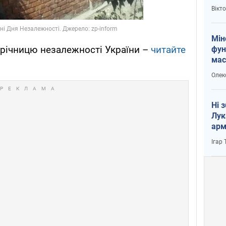
і Пу
Вікт
Мін
у річницю незалежності України –
читайте
фун
мас
Олек
Ні 
Лук
арм
Ігар