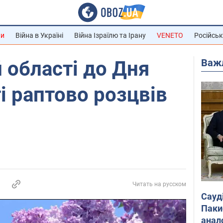
ни
Війна в Україні
Війна Ізраїлю та Ірану
VENETO
Російськ
Важ
й області до Дня
 раптово розцвів
Читать на русском
Сауд
Паки
анал