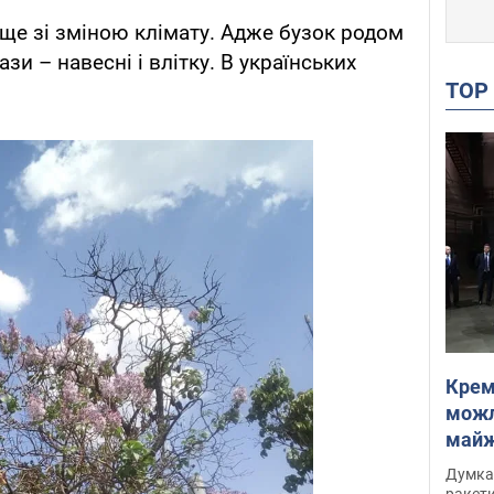
ище зі зміною клімату. Адже бузок родом
ази – навесні і влітку. В українських
TO
Крем
можл
майже
Інте
Думка,
ракети