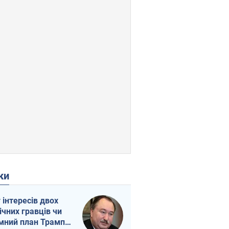
ки
г інтересів двох
ічних гравців чи
мний план Трампа