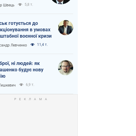
тіна?
5,8 т.
ор Швець
ськ готується до
кціонування в умовах
штабної воєнної кризи
11,4 т.
сандр Левченко
зброї, ні людей: як
ашенко будує нову
ію
6,9 т.
 Тишкевич