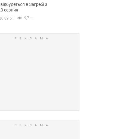
емпіонату Європи
 відбудеться в Загребі з
вних спортсменів
23 серпня
9,7 т.
26 09:51