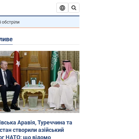
і обстріли
ливе
івська Аравія, Туреччина та
стан створили азійський
ог НАТО: що відомо