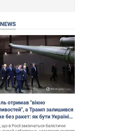
P NEWS
ль отримав "вікно
ивостей", а Трамп залишився
 без ракет: як бути Україні?
рв’ю з Мельником
 що в Росії закінчаться балістичні
, вкрай небезпечна, наголосив експерт