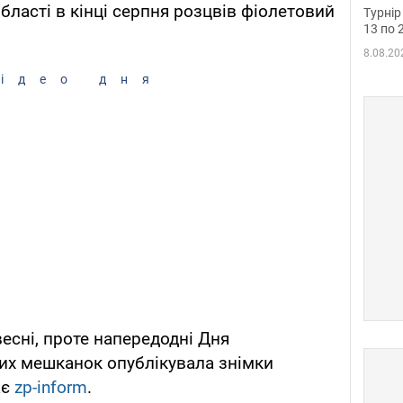
до ч
області в кінці серпня розцвів фіолетовий
Турнір
осно
13 по 
8.08.20
ідео дня
есні, проте напередодні Дня
их мешканок опублікувала знімки
ає
zp-inform
.