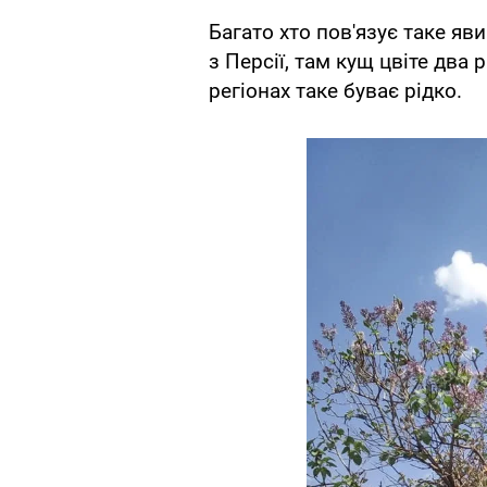
Багато хто пов'язує таке яв
з Персії, там кущ цвіте два р
регіонах таке буває рідко.