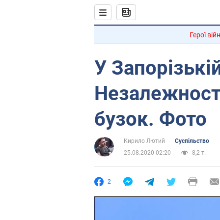
Герої вій
У Запорізькі
Незалежності
бузок. Фото
Кирило Лютий
Суспільство
25.08.2020 02:20
8,2 т.
2