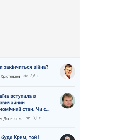
и закінчиться війна?
3,6 т.
 Хрістензен
аїна вступила в
звичайний
номічний стан. Чи є
тло вкінці тунелю?
3,1 т.
м Денисенко
 буде Крим, той і