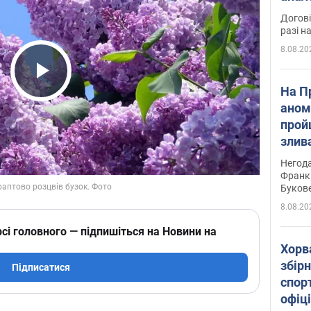
Догові
разі н
8.08.20
Play Video
На П
аном
прой
злив
пере
Негода
річки
Франк
Буков
8.08.20
сі головного — підпишіться на Новини на
Хорв
збірн
Підписатися
спор
офіц