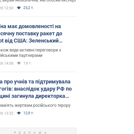
23,2 т.
26 12:00
їна має домовленості на
сячну поставку ракет до
iot від США: Зеленський
рив подробиці
акож веде активні переговори з
ейськими партнерами
1,6 т.
26 14:08
а про учнів та підтримувала
гогів: внаслідок удару РФ по
щині загинула директорка
ького ліцею, її чоловік та онук
пам'ять жертвам російського терору
12,9 т.
26 13:32