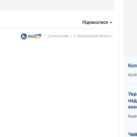
Підписатися
Суспільство
У Запорізькій області...
Кол
Юрій
Укр
над
еко
сві
Вади
Чий