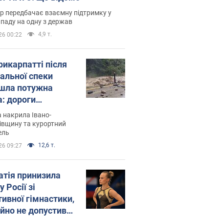
р передбачає взаємну підтримку у
ападу на одну з держав
4,9 т.
26 00:22
рикарпатті після
альної спеки
шла потужна
а: дороги
творились на
 накрила Івано-
. Відео
івщину та курортний
ель
12,6 т.
26 09:27
атія принизила
у Росії зі
тивної гімнастики,
ійно не допустивши