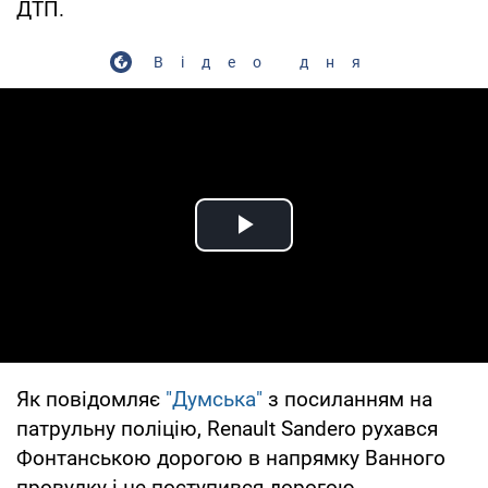
ДТП.
Відео дня
Play Video
Як повідомляє
"Думська"
з посиланням на
патрульну поліцію, Renault Sandero рухався
Фонтанською дорогою в напрямку Ванного
провулку і не поступився дорогою