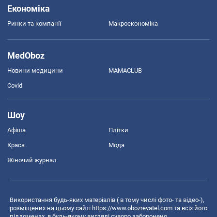
Економіка
Ринки та компанії
Макроекономіка
MedOboz
Новини медицини
MAMACLUB
Covid
Шоу
Афіша
Плітки
Краса
Мода
Жіночий журнал
Використання будь-яких матеріалів ( в тому числі фото- та відео-),
розміщених на цьому сайті
https://www.obozrevatel.com
та всіх його
піддоменах, в будь-якому вигляді суворо заборонено.