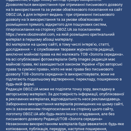
Дозволяється використання при отриманні письмового дозволу
на їх використання та за умови обов'язкового посилання на сайт
OBOZ.UA, а для інтернет-видань - при отриманні письмового
дозволу на їх використання та за умови обов'язкового
розміщення прямого, відкритого для пошукових систем,
гіперпосилання на сторінку OBOZ.UA за посиланням
https://www.obozrevatel.com
, на якій розміщено оригінальний
матеріал в першому абзаці матеріалу.
Всі матеріали на цьому сайті, в тому числі інтерв’ю, статті,
дослідження – є службовими творами журналістів редакції,
виключні майнові права на які належать ТОВ «Золота середина».
На всі опубліковані фотоматеріали Getty Images редакція має
майнові права, які захищаються законом України «Про авторські
права та суміжні права», ніхто не має права без письмового
дозволу ТОВ «Золота середина» їх використовувати, вони не
підлягають подальшому відтворенню, перекладу, поширенню в
будь-якій формі.
Редакція OBOZ.UA може не поділяти точку зору, викладену в
авторському матеріалі. За достовірність інформації, опублікованої
в рекламних матеріалах, відповідальність несе рекламодавець.
Заборонено використання матеріалів розміщених на цьому сайті,
хоч із зазначенням гіперпосилання на сторінку цього сайту,
логотипу OBOZ.UA або будь-якого іншого згадування, але без
письмового дозволу Редакції/ТОВ «Золота середина»
Незаконним використанням матеріалів буде вважатися: будь-яке
копiювання, публiкацiя, передрук, наступне поширення,