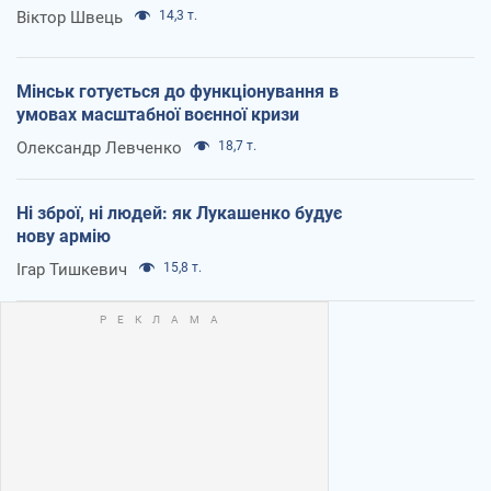
Віктор Швець
14,3 т.
Мінськ готується до функціонування в
умовах масштабної воєнної кризи
Олександр Левченко
18,7 т.
Ні зброї, ні людей: як Лукашенко будує
нову армію
Ігар Тишкевич
15,8 т.