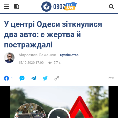
У центрі Одеси зіткнулися
два авто: є жертва й
постраждалі
Мирослав Семенюк
Суспільство
15.10.2020 17:00
7,7 т.
1
РУС