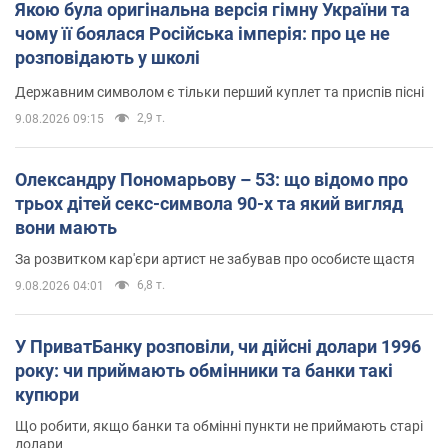
Якою була оригінальна версія гімну України та
чому її боялася Російська імперія: про це не
розповідають у школі
Державним символом є тільки перший куплет та приспів пісні
2,9 т.
9.08.2026 09:15
Олександру Пономарьову – 53: що відомо про
трьох дітей секс-символа 90-х та який вигляд
вони мають
За розвитком кар'єри артист не забував про особисте щастя
6,8 т.
9.08.2026 04:01
У ПриватБанку розповіли, чи дійсні долари 1996
року: чи приймають обмінники та банки такі
купюри
Що робити, якщо банки та обмінні пункти не приймають старі
долари