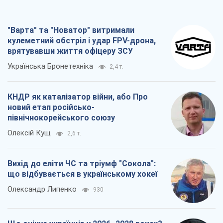
"Варта" та "Новатор" витримали
кулеметний обстріл і удар FPV-дрона,
врятувавши життя офіцеру ЗСУ
Українська Бронетехніка
2,4 т.
КНДР як каталізатор війни, або Про
новий етап російсько-
північнокорейського союзу
Олексій Кущ
2,6 т.
Вихід до еліти ЧС та тріумф "Сокола":
що відбувається в українському хокеї
Олександр Липенко
930