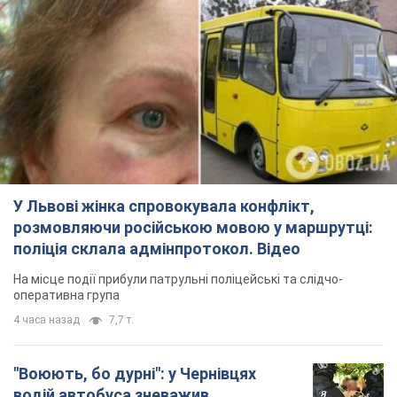
У Львові жінка спровокувала конфлікт,
розмовляючи російською мовою у маршрутці:
поліція склала адмінпротокол. Відео
На місце події прибули патрульні поліцейські та слідчо-
оперативна група
4 часа назад
7,7 т.
"Воюють, бо дурні": у Чернівцях
водій автобуса зневажив