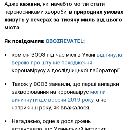
Адже
кажани
, які начебто могли стати
переносниками хвороби,
в природних умовах
живуть у печерах за тисячу миль від цього
міста
.
Як повідомляв
OBOZREVATEL
:
комісія ВООЗ під час місії в Ухані
відкинула
версію про штучне походження
коронавірусу з дослідницької лабораторії.
Також у ВООЗ заявили, що перші випадки
захворювання на коронавірус
могли
виникнути ще восени 2019 року,
а не
наприкінці року, як вважалося.
Нагадаємо, одне з досліджень
встановило, що Уханьський інститут