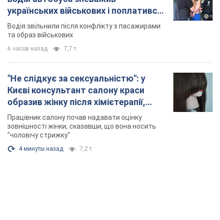
українських військових і поплатився.
Відео
Водія звільнили після конфлікту з пасажирами
та образ військових
6 часов назад
7,7 т.
"Не слідкує за сексуальністю": у
Києві консультант салону краси
образив жінку після хімієтерапії,
розгорівся скандал. Фото
Працівник салону почав надавати оцінку
зовнішності жінки, сказавши, що вона носить
"чоловічу стрижку"
4 минуты назад
7,2 т.