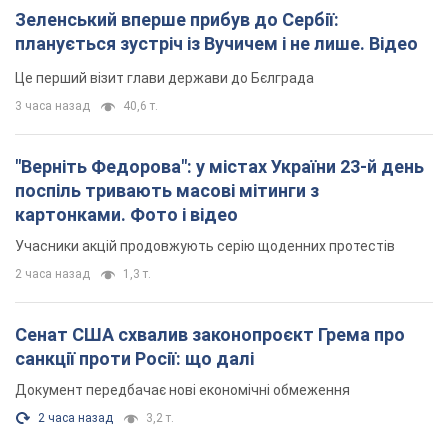
Зеленський вперше прибув до Сербії:
планується зустріч із Вучичем і не лише. Відео
Це перший візит глави держави до Бєлграда
3 часа назад
40,6 т.
"Верніть Федорова": у містах України 23-й день
поспіль тривають масові мітинги з
картонками. Фото і відео
Учасники акцій продовжують серію щоденних протестів
2 часа назад
1,3 т.
Сенат США схвалив законопроєкт Грема про
санкції проти Росії: що далі
Документ передбачає нові економічні обмеження
2 часа назад
3,2 т.