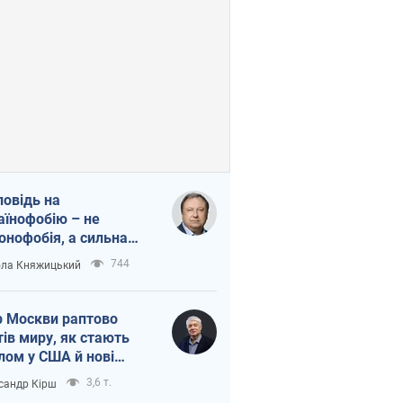
повідь на
аїнофобію – не
онофобія, а сильна
аїнська держава
744
ла Княжицький
 Москви раптово
тів миру, як стають
лом у США й нові
аїнські топ-рейтинги
3,6 т.
сандр Кірш