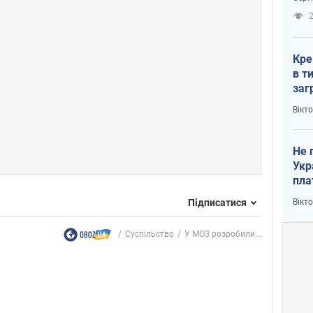
рак
2
Кре
в т
заг
лог
Вікт
Не 
Укр
пла
Підписатися
Вікт
Суспільство
У МОЗ розробили...