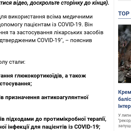
ися відео, доскрольте сторінку до кінця).
TO
для використання всіма медичними
опомогу пацієнтам із COVID-19. Він
ня та застосування лікарських засобів
підтвердженим COVID-19", – пояснив
лу стали:
ання глюкокортикоїдів, а також
астосування;
Крем
ів призначення антикоагулянтної
баліс
Інте
У липн
в підходами до протимікробної терапії,
"рекор
запуще
ої інфекції для пацієнтів із COVID-19;