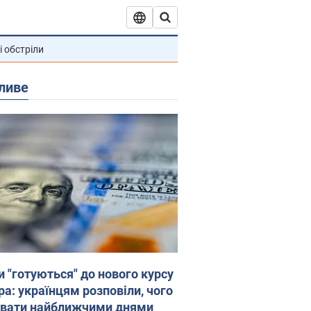
і обстріли
ливе
и "готуються" до нового курсу
ра: українцям розповіли, чого
увати найближчими днями