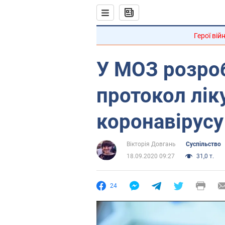
Герої вій
У МОЗ розро
протокол лік
коронавірусу
Вікторія Довгань
Суспільство
18.09.2020 09:27
31,0 т.
24