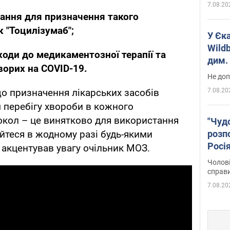
7.08.20
ання для призначення такого
к "Тоцилізумаб";
У Єк
Wildb
ходи до медикаментозної терапії та
дим. 
ворих на COVID-19.
Не доп
7.08.20
о призначення лікарських засобів
 перебігу хвороби в кожного
окол – це винятково для використання
"Чуд
розпо
йтеся в жодному разі будь-якими
Росі
 акцентував увагу очільник МОЗ.
Фото
Чолові
справ
7.08.20