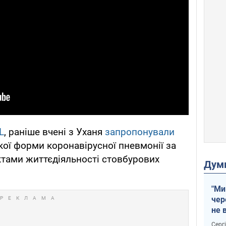
L
, раніше вчені з Уханя
запропонували
ої форми коронавірусної пневмонії за
ктами життєдіяльності стовбурових
Дум
"Ми
чер
не 
зне
Серг