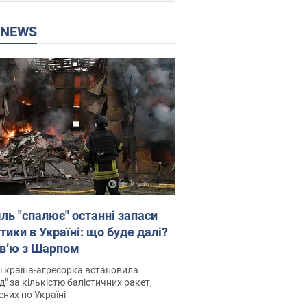
P NEWS
ль "спалює" останні запаси
тики в Україні: що буде далі?
рв’ю з Шарпом
і країна-агресорка встановила
д" за кількістю балістичних ракет,
них по Україні