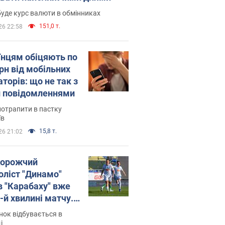
уде курс валюти в обмінниках
151,0 т.
26 22:58
їнцям обіцяють по
рн від мобільних
торів: що не так з
 повідомленнями
потрапити в пастку
їв
15,8 т.
26 21:02
орожчий
оліст "Динамо"
в "Карабаху" вже
-й хвилині матчу.
о
ок відбувається в
і