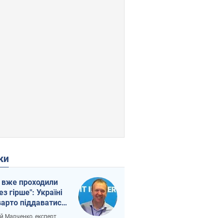
ки
 вже проходили
ез гірше": Україні
варто піддаватися
вірі через
ій Марченко, експерт