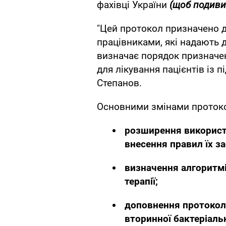
фахівці України
(щоб подивит
"Цей протокол призначено 
працівниками, які надають д
визначає порядок призначен
для лікування пацієнтів із 
Степанов.
Основними змінами протоко
розширення використ
внесення правил їх з
визначення алгоритм
терапії;
доповнення протоколі
вторинної бактеріальн