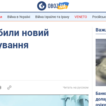
ни
Війна в Україні
Війна Ізраїлю та Ірану
VENETO
Російськ
Важ
били новий
ування
Читать на русском
Банк
дола
очік