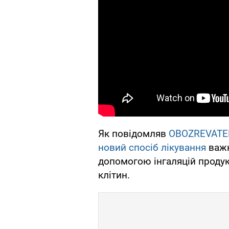
Як повідомляв
OBOZREVATE
новий спосіб лікування
важк
допомогою інгаляцій проду
клітин.