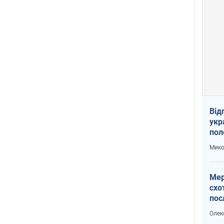
Від
укр
пол
укр
Мико
Мер
схо
пос
укр
Олек