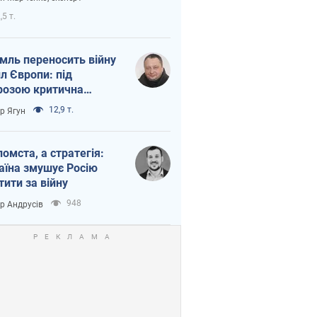
етний терор
,5 т.
мль переносить війну
ил Європи: під
розою критична
істика
12,9 т.
ор Ягун
помста, а стратегія:
аїна змушує Росію
тити за війну
948
ор Андрусів