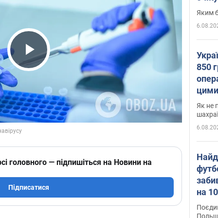
Яким б
6.08.20
Укра
Play Video
850 г
опера
цими
Як не 
шахра
6.08.20
Найд
сі головного — підпишіться на Новини на
футб
заби
Підписатися
на 10
Віде
Поєдин
Польщ