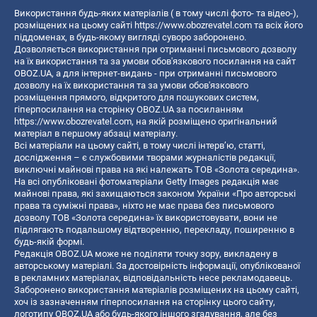
Використання будь-яких матеріалів ( в тому числі фото- та відео-),
розміщених на цьому сайті
https://www.obozrevatel.com
та всіх його
піддоменах, в будь-якому вигляді суворо заборонено.
Дозволяється використання при отриманні письмового дозволу
на їх використання та за умови обов'язкового посилання на сайт
OBOZ.UA, а для інтернет-видань - при отриманні письмового
дозволу на їх використання та за умови обов'язкового
розміщення прямого, відкритого для пошукових систем,
гіперпосилання на сторінку OBOZ.UA за посиланням
https://www.obozrevatel.com
, на якій розміщено оригінальний
матеріал в першому абзаці матеріалу.
Всі матеріали на цьому сайті, в тому числі інтерв’ю, статті,
дослідження – є службовими творами журналістів редакції,
виключні майнові права на які належать ТОВ «Золота середина».
На всі опубліковані фотоматеріали Getty Images редакція має
майнові права, які захищаються законом України «Про авторські
права та суміжні права», ніхто не має права без письмового
дозволу ТОВ «Золота середина» їх використовувати, вони не
підлягають подальшому відтворенню, перекладу, поширенню в
будь-якій формі.
Редакція OBOZ.UA може не поділяти точку зору, викладену в
авторському матеріалі. За достовірність інформації, опублікованої
в рекламних матеріалах, відповідальність несе рекламодавець.
Заборонено використання матеріалів розміщених на цьому сайті,
хоч із зазначенням гіперпосилання на сторінку цього сайту,
логотипу OBOZ.UA або будь-якого іншого згадування, але без