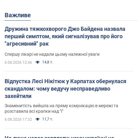
Важливе
Дружина тяжкохворого Джо Байдена назвала
перший симптом, який сигналізував про його
"агресивний" рак
Спершу лікарі не надали цьому належної уваги
14,8 т.
6.08.2026 12:46
Відпустка Лесі Нікітюк у Карпатах обернулася
скандалом: чому ведучу несправедливо
захейтили
Знаменитість вийшла на пряму комунікацію в мережі та
розставила всі крапки над "і"
11,7 т.
6.08.2026 17:32