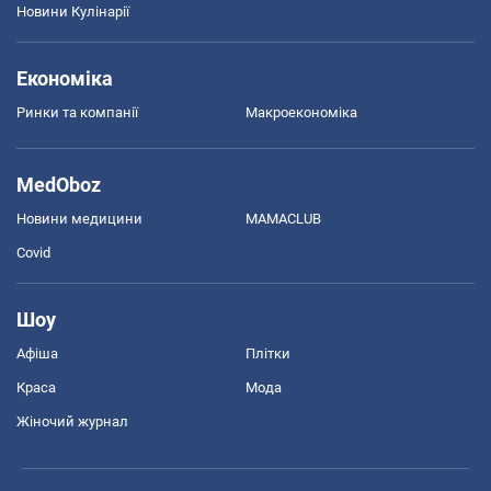
Новини Кулінарії
Економіка
Ринки та компанії
Макроекономіка
MedOboz
Новини медицини
MAMACLUB
Covid
Шоу
Афіша
Плітки
Краса
Мода
Жіночий журнал