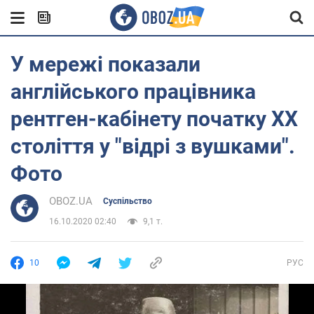
У мережі показали
англійського працівника
рентген-кабінету початку ХХ
століття у "відрі з вушками".
Фото
OBOZ.UA
Суспільство
16.10.2020 02:40
9,1 т.
10
РУС