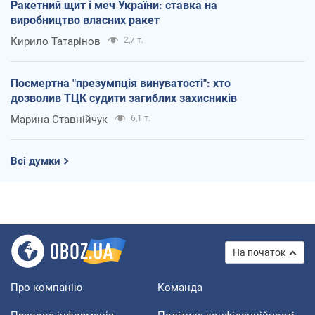
Ракетний щит і меч України: ставка на
виробництво власних ракет
Кирило Татарінов
2,7 т.
Посмертна "презумпція винуватості": хто
дозволив ТЦК судити загиблих захисників
Марина Ставнійчук
6,1 т.
Всі думки
На початок
Про компанію
Команда