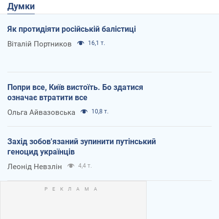
Думки
Як протидіяти російській балістиці
Віталій Портников
16,1 т.
Попри все, Київ вистоїть. Бо здатися
означає втратити все
Ольга Айвазовська
10,8 т.
Захід зобов'язаний зупинити путінський
геноцид українців
Леонід Невзлін
4,4 т.