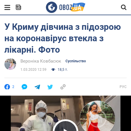
У Криму дівчина з підозрою
на коронавірус втекла з
лікарні. Фото
Вероніка Ковбасюк
Суспільство
1.03.2020 12:59
18,5 т.
2
РУС