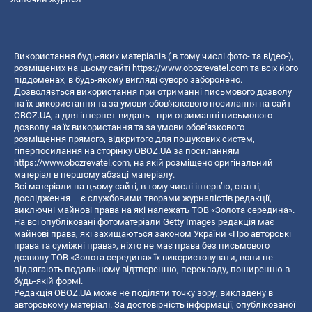
Використання будь-яких матеріалів ( в тому числі фото- та відео-),
розміщених на цьому сайті
https://www.obozrevatel.com
та всіх його
піддоменах, в будь-якому вигляді суворо заборонено.
Дозволяється використання при отриманні письмового дозволу
на їх використання та за умови обов'язкового посилання на сайт
OBOZ.UA, а для інтернет-видань - при отриманні письмового
дозволу на їх використання та за умови обов'язкового
розміщення прямого, відкритого для пошукових систем,
гіперпосилання на сторінку OBOZ.UA за посиланням
https://www.obozrevatel.com
, на якій розміщено оригінальний
матеріал в першому абзаці матеріалу.
Всі матеріали на цьому сайті, в тому числі інтерв’ю, статті,
дослідження – є службовими творами журналістів редакції,
виключні майнові права на які належать ТОВ «Золота середина».
На всі опубліковані фотоматеріали Getty Images редакція має
майнові права, які захищаються законом України «Про авторські
права та суміжні права», ніхто не має права без письмового
дозволу ТОВ «Золота середина» їх використовувати, вони не
підлягають подальшому відтворенню, перекладу, поширенню в
будь-якій формі.
Редакція OBOZ.UA може не поділяти точку зору, викладену в
авторському матеріалі. За достовірність інформації, опублікованої