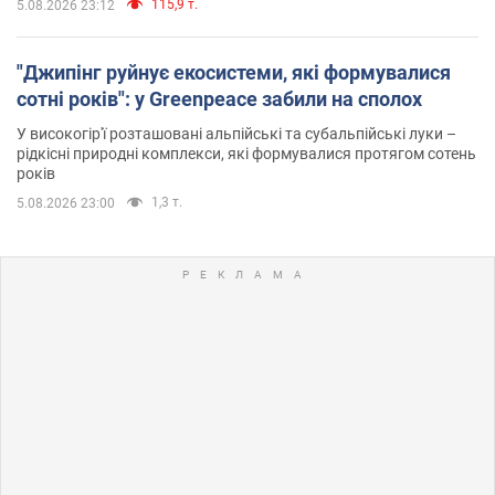
115,9 т.
5.08.2026 23:12
"Джипінг руйнує екосистеми, які формувалися
сотні років": у Greenpeace забили на сполох
У високогір'ї розташовані альпійські та субальпійські луки –
рідкісні природні комплекси, які формувалися протягом сотень
років
1,3 т.
5.08.2026 23:00