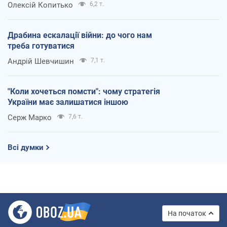
Олексій Копитько
6,2 т.
Драбина ескалації війни: до чого нам
треба готуватися
Андрій Шевчишин
7,1 т.
"Коли хочеться помсти": чому стратегія
України має залишатися іншою
Серж Марко
7,6 т.
Всі думки
На початок