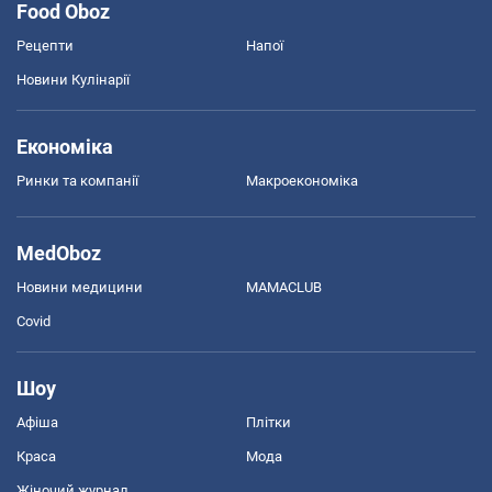
Food Oboz
Рецепти
Напої
Новини Кулінарії
Економіка
Ринки та компанії
Макроекономіка
MedOboz
Новини медицини
MAMACLUB
Covid
Шоу
Афіша
Плітки
Краса
Мода
Жіночий журнал