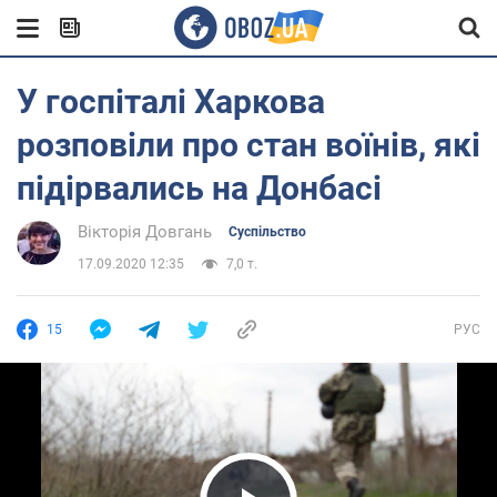
У госпіталі Харкова
розповіли про стан воїнів, які
підірвались на Донбасі
Вікторія Довгань
Суспільство
17.09.2020 12:35
7,0 т.
15
РУС