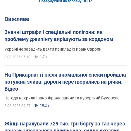
Повернутися на головну OBOZ
Важливе
Значні штрафи і спеціальні полігони: як
проблему джипінгу вирішують за кордоном
Україні не завадить взяти приклад із країн Європи
1,7 т.
8.08.2026 05:10
На Прикарпатті після аномальної спеки пройшла
потужна злива: дороги перетворились на річки.
Відео
Негода накрила Івано-Франківщину та курортний Буковель
19,2 т.
8.08.2026 09:27
Жінці нарахували 729 тис. грн боргу за газ через
покази зіпсованого лічильника: суддя ухвалив