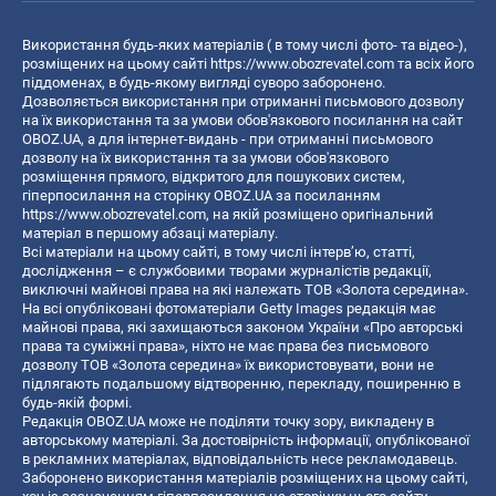
Використання будь-яких матеріалів ( в тому числі фото- та відео-),
розміщених на цьому сайті
https://www.obozrevatel.com
та всіх його
піддоменах, в будь-якому вигляді суворо заборонено.
Дозволяється використання при отриманні письмового дозволу
на їх використання та за умови обов'язкового посилання на сайт
OBOZ.UA, а для інтернет-видань - при отриманні письмового
дозволу на їх використання та за умови обов'язкового
розміщення прямого, відкритого для пошукових систем,
гіперпосилання на сторінку OBOZ.UA за посиланням
https://www.obozrevatel.com
, на якій розміщено оригінальний
матеріал в першому абзаці матеріалу.
Всі матеріали на цьому сайті, в тому числі інтерв’ю, статті,
дослідження – є службовими творами журналістів редакції,
виключні майнові права на які належать ТОВ «Золота середина».
На всі опубліковані фотоматеріали Getty Images редакція має
майнові права, які захищаються законом України «Про авторські
права та суміжні права», ніхто не має права без письмового
дозволу ТОВ «Золота середина» їх використовувати, вони не
підлягають подальшому відтворенню, перекладу, поширенню в
будь-якій формі.
Редакція OBOZ.UA може не поділяти точку зору, викладену в
авторському матеріалі. За достовірність інформації, опублікованої
в рекламних матеріалах, відповідальність несе рекламодавець.
Заборонено використання матеріалів розміщених на цьому сайті,