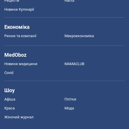
Рецепти
Напої
Новини Кулінарії
Економіка
Ринки та компанії
Макроекономіка
MedOboz
Новини медицини
MAMACLUB
Covid
Шоу
Афіша
Плітки
Краса
Мода
Жіночий журнал