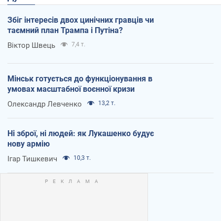
Збіг інтересів двох цинічних гравців чи
таємний план Трампа і Путіна?
Віктор Швець
7,4 т.
Мінськ готується до функціонування в
умовах масштабної воєнної кризи
Олександр Левченко
13,2 т.
Ні зброї, ні людей: як Лукашенко будує
нову армію
Ігар Тишкевич
10,3 т.