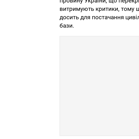
провину України, що перекр
витримують критики, тому щ
досить для постачання цивіл
бази.