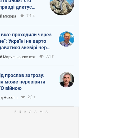
а планом: хто
правді диктує
п війни
7,4 т.
ій Місюра
 вже проходили через
ше": Україні не варто
даватися зневірі через
етний терор
7,4 т.
ій Марченко, експерт
ід проспав загрозу:
ія може перевірити
О війною
2,0 т.
ід Невзлін