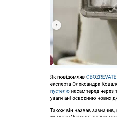
Як повідомляв
OBOZREVATE
експерта Олександра Ковал
пустелю
насамперед через т
уваги ані освоєнню нових д
Також він назвав зазначив,