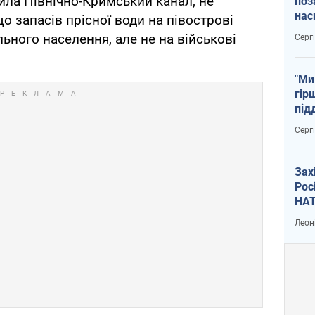
ила Північно-Кримський канал, не
поз
нас
о запасів прісної води на півострові
тем
ьного населення, але не на військові
Серг
"Ми
гір
під
рак
Серг
Зах
Рос
НАТ
Леон