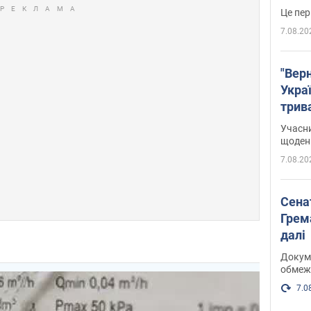
Це пер
7.08.20
"Верн
Украї
трив
карт
Учасн
щоденн
7.08.20
Сена
Грема
далі
Докуме
обмеж
7.0