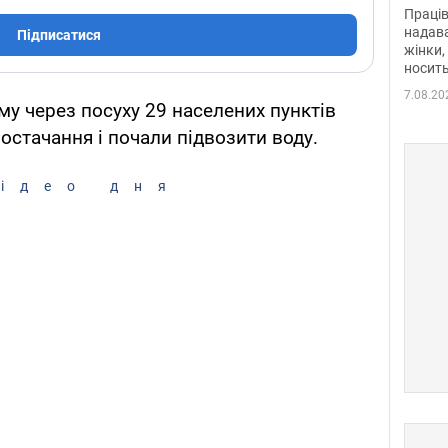
після
Праців
розг
надава
Підписатися
жінки,
Фото
носить
7.08.20
у через посуху 29 населених пунктів
стачання і почали підвозити воду.
ідео дня