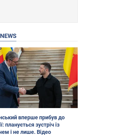
P NEWS
нський вперше прибув до
ї: планується зустріч із
чем і не лише. Відео