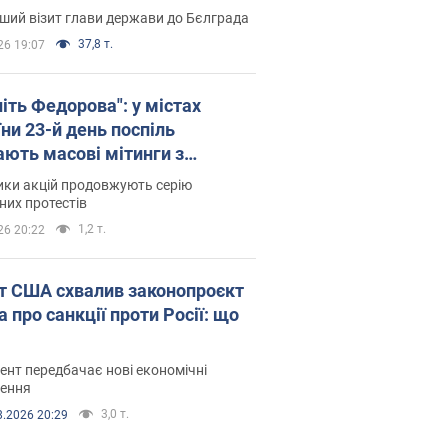
ший візит глави держави до Бєлграда
37,8 т.
26 19:07
іть Федорова": у містах
ни 23-й день поспіль
ають масові мітинги з
онками. Фото і відео
ики акцій продовжують серію
их протестів
1,2 т.
26 20:22
т США схвалив законопроєкт
 про санкції проти Росії: що
нт передбачає нові економічні
ення
3,0 т.
8.2026 20:29