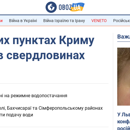
ни
Війна в Україні
Війна Ізраїлю та Ірану
VENETO
Російськ
Важ
их пунктах Криму
в свердловинах
ені на режимне водопостачання
олі, Бахчисараї та Сімферопольському районах
У Ль
ти подачу води
конф
росі