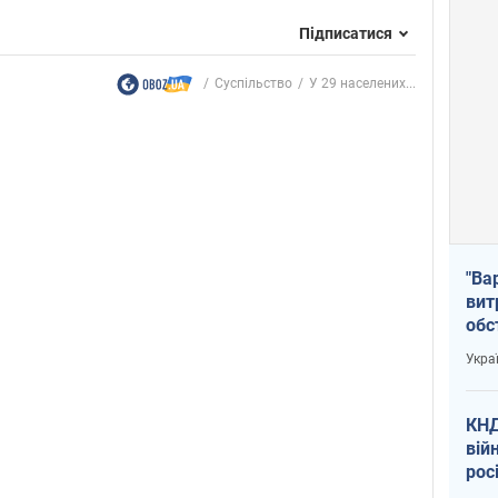
Підписатися
Суспільство
У 29 населених...
"Ва
вит
обс
вря
Укра
офі
КНД
вій
рос
пів