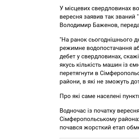
У місцевих свердловинах во
вересня заявив так званий 
Володимир Баженов, пере
"На ранок сьогоднішнього д
режимне водопостачання або
дебет у свердловинах, скажі
якусь кількість машин із є
перетягнути в Сімферопольс
райони, в які не зможуть дот
Про які саме населені пункт
Водночас із початку вересня
Сімферопольському районах
почався жорсткий етап обме