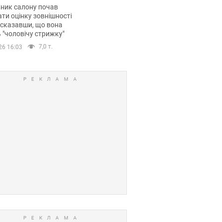
 хімієтерапії,
ник салону почав
орівся скандал.
ти оцінку зовнішності
 сказавши, що вона
 "чоловічу стрижку"
7,0 т.
26 16:03