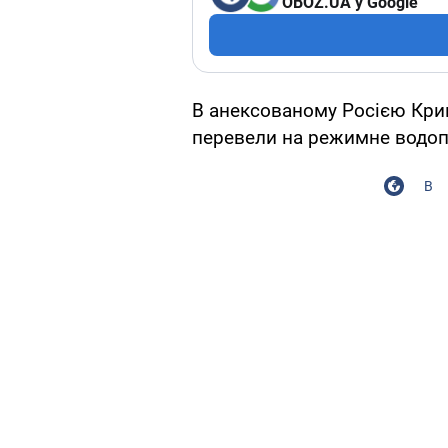
OBOZ.UA у Google
В анексованому Росією Крим
перевели на режимне водопо
В