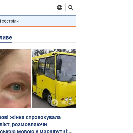
і обстріли
ливе
вові жінка спровокувала
лікт, розмовляючи
йською мовою у маршрутці: