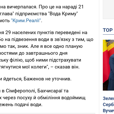
на вичерпалася. Про це на нараді 21
"глава" підприємства "Вода Криму"
дають
"Крим.Реалії"
.
TO
ня 29 населених пунктів переведені на
 на підвезення води в зв'язку з тим, що
мо так, зник. Але я все одно планую
мностями до завтрашнього дня
ьку філію, щоб ними підстрахувати
ягнутися мої колеги", – сказав він.
и йдеться, Баженов не уточнив.
 в Сімферополі, Бахчисараї та
 через посуху й обміління водоймищ
Зеле
жень подачі води.
Сербі
Вучи