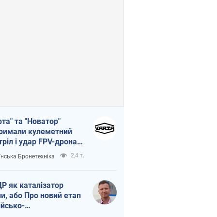
рта" та "Новатор"
римали кулеметний
тріл і удар FPV-дрона,
тувавши життя
2,4 т.
їнська Бронетехніка
церу ЗСУ
Р як каталізатор
ни, або Про новий етап
ійсько-
нічнокорейського