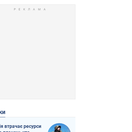
ки
ія втрачає ресурси