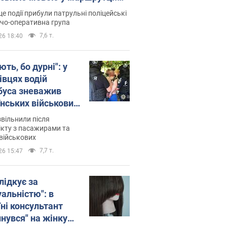
ція склала адмінпротокол.
це події прибули патрульні поліцейські
о
дчо-оперативна група
7,6 т.
26 18:40
ть, бо дурні": у
івцях водій
буса зневажив
їнських військових
латився. Відео
звільнили після
кту з пасажирами та
військових
7,7 т.
26 15:47
лідкує за
уальністю": в
їні консультант
инувся" на жінку