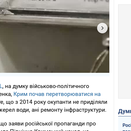
L
, на думку військово-політичного
енка,
Крим почав перетворюватися на
е, що з 2014 року окупанти не приділяли
жерел води, ані ремонту інфраструктури.
Дум
 що заяви російської пропаганди про
Рос