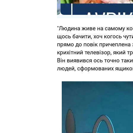
"Людина живе на самому кор
щось бачити, хоч когось чут
прямо до повік причеплена з
крихітний телевізор, який т
Він виявився ось точно так
людей, сформованих ящиком"