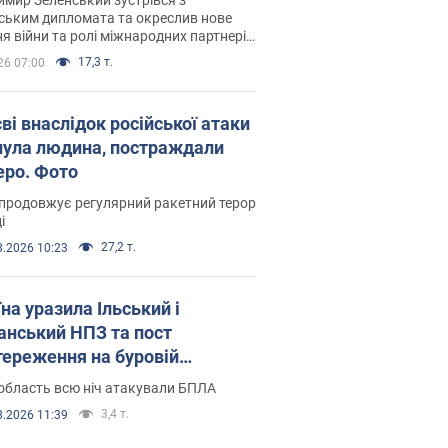
ським дипломата та окреслив нове
я війни та ролі міжнародних партнерів
тьбі з Росією
17,3 т.
26 07:00
ві внаслідок російської атаки
нула людина, постраждали
еро. Фото
продовжує регулярний ракетний терор
і
27,2 т.
8.2026 10:23
на уразила Ільський і
нський НПЗ та пост
тереження на буровій
новці "Сиваш": Генштаб
область всю ніч атакували БПЛА
ив деталі. Фото і відео
3,4 т.
8.2026 11:39