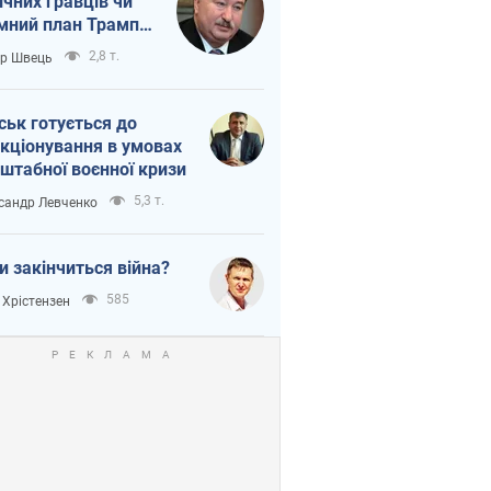
ічних гравців чи
мний план Трампа
тіна?
2,8 т.
ор Швець
ськ готується до
кціонування в умовах
штабної воєнної кризи
5,3 т.
сандр Левченко
и закінчиться війна?
585
 Хрістензен