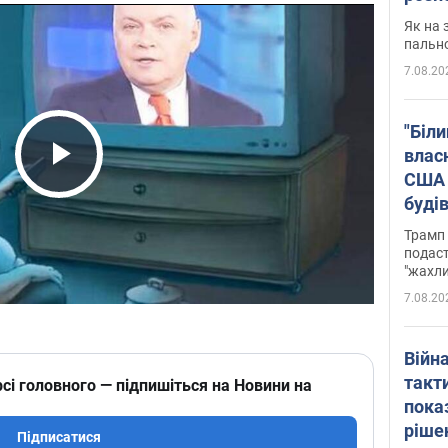
Як на 
пальн
7.08.20
"Біли
влас
США 
Play Video
буді
зали
Трамп 
подаст
"жахли
7.08.20
Війн
такт
сі головного — підпишіться на Новини на
пока
ріше
Підписатися