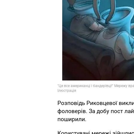
Розповідь Риковцевої виклик
фоловерів. За добу пост лай
поширили.
Користувачі мережі зійшлис