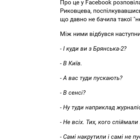
Про це у Facebook розповіл
Риковцева, поспілкувавшись
що давно не бачила такої "н
Між ними відбувся наступни
- І куди ви з Брянська-2?
- В Київ.
- А вас туди пускають?
- В сенсі?
- Ну туди наприклад журналіс
- Не всіх. Тих, кого спіймали
- Самі накрутили і самі не п