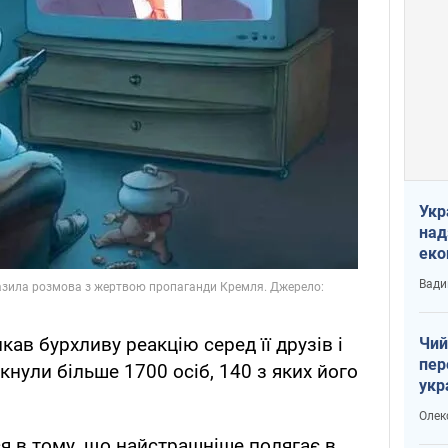
Укр
над
еко
сві
Вади
ав бурхливу реакцію серед її друзів і
Чий
пер
кнули більше 1700 осіб, 140 з яких його
укр
чин
Олек
наз
я в тому, що найстрашніше полягає в