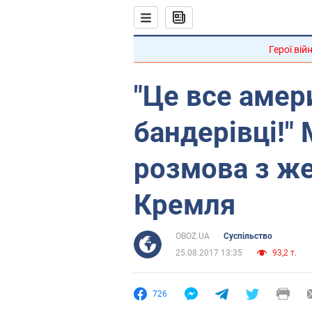
Герої вій
"Це все амери
бандерівці!"
розмова з ж
Кремля
OBOZ.UA
Суспільство
25.08.2017 13:35
93,2 т.
726