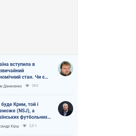
аїна вступила в
звичайний
номічний стан. Чи є
тло вкінці тунелю?
363
м Денисенко
 буде Крим, той і
еможе (NSJ), а
аїнських футбольних
овників можуть
2,0 т.
сандр Кірш
вати вбивцями