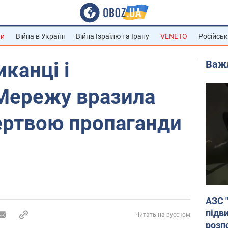
ни
Війна в Україні
Війна Ізраїлю та Ірану
VENETO
Російськ
Важ
канці і
 Мережу вразила
ертвою пропаганди
АЗС 
підв
Читать на русском
розпо