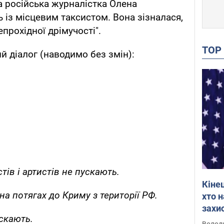
а російська журналістка Олена
 із місцевим таксистом. Вона зізналася,
епрохідної дрімучості".
TO
й діалог (наводимо без змін):
тів і артистів не пускають.
Кіне
 на потягах до Криму з території РФ.
хто 
захис
ускають.
Інте
Володи