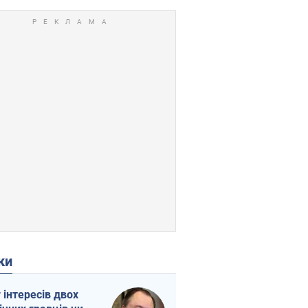
ки
г інтересів двох