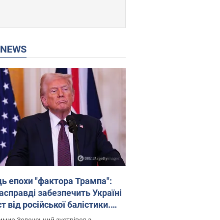
P NEWS
ць епохи "фактора Трампа":
насправді забезпечить Україні
т від російської балістики.
рв’ю з Безсмертним
мир Зеленський зустрівся з