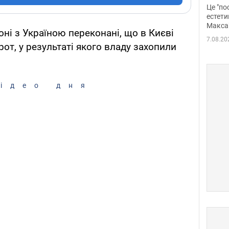
росі
Це "по
Фото
естети
Макса
оні з Україною переконані, що в Києві
7.08.20
от, у результаті якого владу захопили
ідео дня