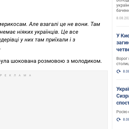
україн
баченн
у боро
8.08.20
америкосам. Але взагалі це не вони. Там
немає ніяких українців. Це все
У Киє
дерівці у них там приїхали і з
заги
.
четв
Ворог 
була шокована розмовою з молодиком.
столиц
8.0
Украї
Сизра
спос
уста
Росію 
розкр
8.0