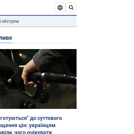
і обстріли
ливе
"готуються" до суттєвого
ищення цін: українцям
віли, чого очікувати