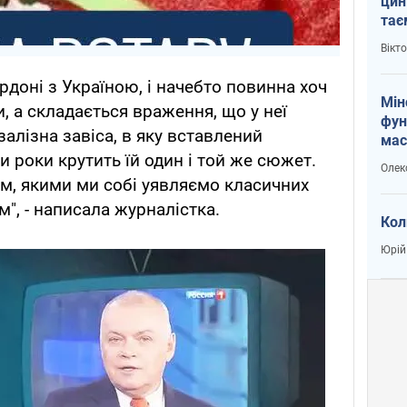
цин
тає
і Пу
Вікт
доні з Україною, і начебто повинна хоч
Мін
и, а складається враження, що у неї
фун
алізна завіса, в яку вставлений
мас
ри роки крутить їй один і той же сюжет.
Олек
им, якими ми собі уявляємо класичних
, - написала журналістка.
Кол
Юрій