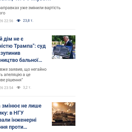
заправках уже змінили вартість
ого
23,8 т.
26 22:56
й дім не є
ністю Трампа": суд
зупинив
вництво бальної
 за $400 млн
вже заявив, що негайно
ь апеляцію а це
ве рішення"
3,2 т.
26 23:54
а змінює не лише
ику: в НГУ
зали інженерні
ння проти