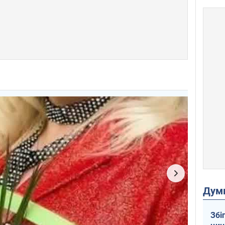
Дум
Збі