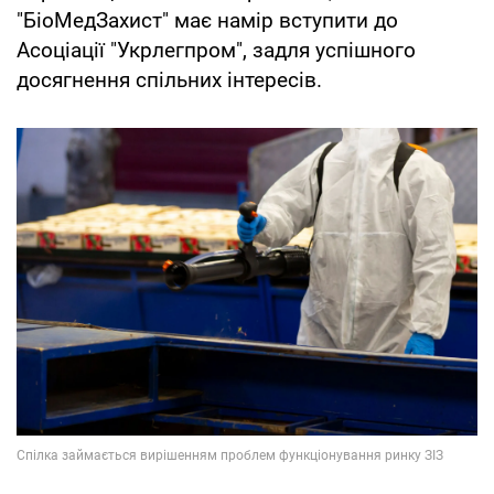
"БіоМедЗахист" має намір вступити до
Асоціації "Укрлегпром", задля успішного
досягнення спільних інтересів.