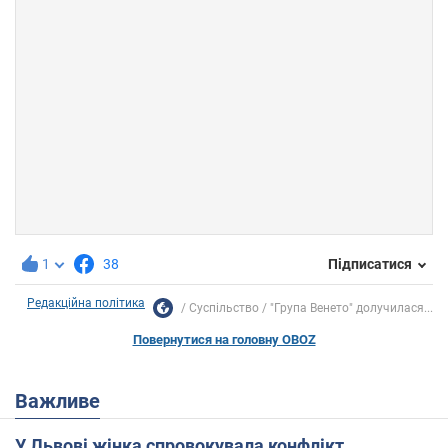
1
38
Підписатися
Редакційна політика
Суспільство
"Група Венето" долучилася...
Повернутися на головну OBOZ
Важливе
У Львові жінка спровокувала конфлікт,