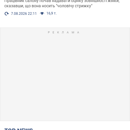
Працівник салону почав надавати оцінку зовнішності жінки,
сказавши, що вона носить "чоловічу стрижку"
16,9 т.
7.08.2026 22:11