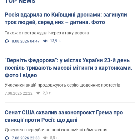
TOP NEWS
Росія вдарила по Київщині дронами: загинули
троє людей, серед них – дитина. Фото
Також є постраждалі через атаку ворога
13,9 т.
8.08.2026 04:47
"Верніть Федорова": у містах України 23-й день
поспіль тривають масові мітинги з картонками.
Фото і відео
Учасники акцій продовжують серію щоденних протестів
2,8 т.
7.08.2026 22:22
Сенат США схвалив законопроєкт Грема про
санкції проти Росії: що далі
Документ передбачає нові економічні обмеження
5,5 т.
7.08.2026 22:38