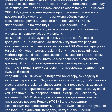
Дозволяється використання при отриманні письмового дозволу
на їх використання та за умови обов'язкового посилання на сайт
OBOZ.UA, а для інтернет-видань - при отриманні письмового
дозволу на їх використання та за умови обов'язкового
розміщення прямого, відкритого для пошукових систем,
гіперпосилання на сторінку OBOZ.UA за посиланням
https://www.obozrevatel.com
, на якій розміщено оригінальний
матеріал в першому абзаці матеріалу.
Всі матеріали на цьому сайті, в тому числі інтерв’ю, статті,
дослідження – є службовими творами журналістів редакції,
виключні майнові права на які належать ТОВ «Золота середина».
На всі опубліковані фотоматеріали Getty Images редакція має
майнові права, які захищаються законом України «Про авторські
права та суміжні права», ніхто не має права без письмового
дозволу ТОВ «Золота середина» їх використовувати, вони не
підлягають подальшому відтворенню, перекладу, поширенню в
будь-якій формі.
Редакція OBOZ.UA може не поділяти точку зору, викладену в
авторському матеріалі. За достовірність інформації, опублікованої
в рекламних матеріалах, відповідальність несе рекламодавець.
Заборонено використання матеріалів розміщених на цьому сайті,
хоч із зазначенням гіперпосилання на сторінку цього сайту,
логотипу OBOZ.UA або будь-якого іншого згадування, але без
письмового дозволу Редакції/ТОВ «Золота середина»
Незаконним використанням матеріалів буде вважатися: будь-яке
копiювання, публiкацiя, передрук, наступне поширення,