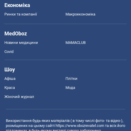
Економіка
Ринки та компанії
Макроекономіка
MedOboz
Новини медицини
MAMACLUB
Covid
Шоу
Афіша
Плітки
Краса
Мода
Жіночий журнал
Використання будь-яких матеріалів ( в тому числі фото- та відео-),
розміщених на цьому сайті
https://www.obozrevatel.com
та всіх його
піддоменах, в будь-якому вигляді суворо заборонено.