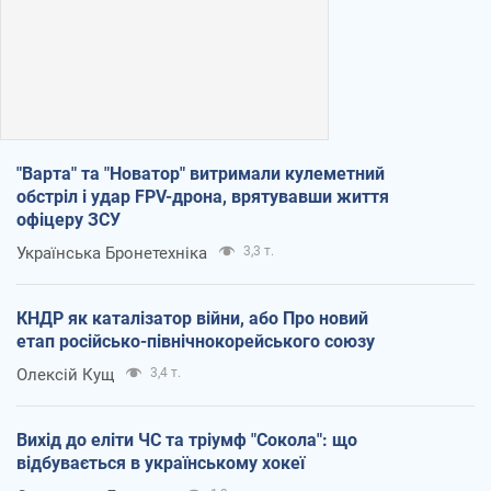
"Варта" та "Новатор" витримали кулеметний
обстріл і удар FPV-дрона, врятувавши життя
офіцеру ЗСУ
Українська Бронетехніка
3,3 т.
КНДР як каталізатор війни, або Про новий
етап російсько-північнокорейського союзу
Олексій Кущ
3,4 т.
Вихід до еліти ЧС та тріумф "Сокола": що
відбувається в українському хокеї