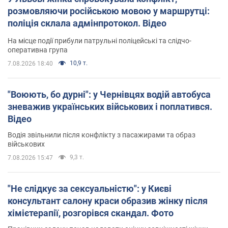
розмовляючи російською мовою у маршрутці:
поліція склала адмінпротокол. Відео
На місце події прибули патрульні поліцейські та слідчо-
оперативна група
10,9 т.
7.08.2026 18:40
"Воюють, бо дурні": у Чернівцях водій автобуса
зневажив українських військових і поплатився.
Відео
Водія звільнили після конфлікту з пасажирами та образ
військових
9,3 т.
7.08.2026 15:47
"Не слідкує за сексуальністю": у Києві
консультант салону краси образив жінку після
хімієтерапії, розгорівся скандал. Фото