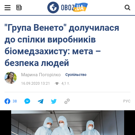
"Група Венето" долучилася
до спілки виробників
біомедзахисту: мета –
безпека людей
Марина Погорілко
Суспільство
16.09.2020 13:21
4,1 т.
38
РУС