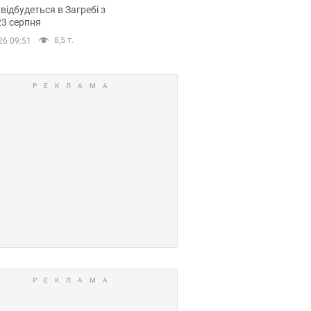
емпіонату Європи
 відбудеться в Загребі з
вних спортсменів
23 серпня
8,5 т.
26 09:51