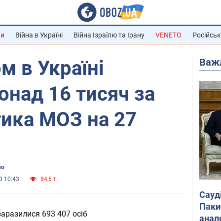
ни
Війна в Україні
Війна Ізраїлю та Ірану
VENETO
Російськ
Важ
м в Україні
онад 16 тисяч за
тика МОЗ на 27
во
0 10:43
84,6 т.
Сауд
Паки
заразилися 693 407 осіб
анал