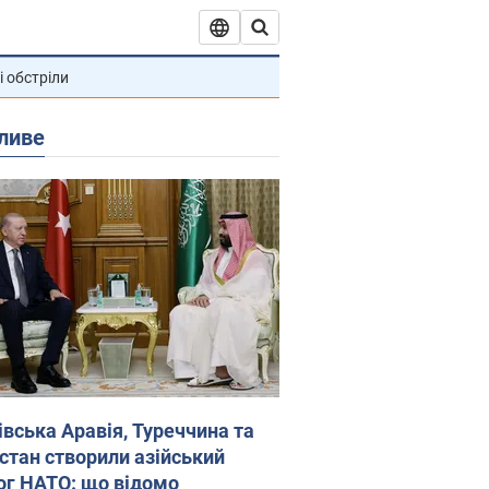
і обстріли
ливе
івська Аравія, Туреччина та
стан створили азійський
ог НАТО: що відомо