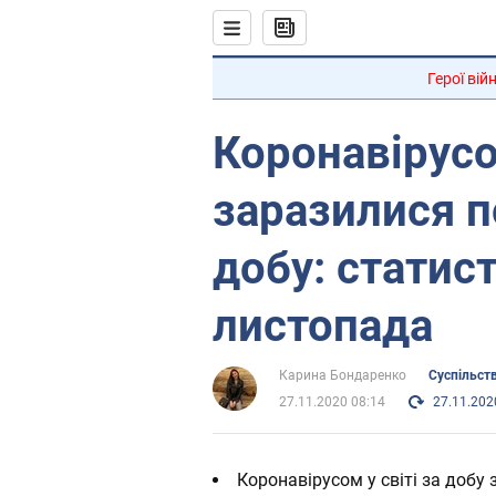
Герої вій
Коронавірусо
заразилися п
добу: статис
листопада
Карина Бондаренко
Суспільст
27.11.2020 08:14
27.11.202
Коронавірусом у світі за добу 