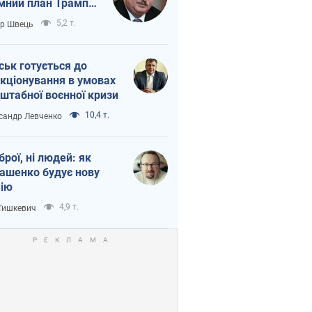
мний план Трампа
тіна?
5,2 т.
ор Швець
ськ готується до
кціонування в умовах
штабної воєнної кризи
10,4 т.
сандр Левченко
зброї, ні людей: як
ашенко будує нову
ію
4,9 т.
 Тишкевич