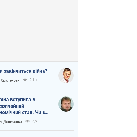
и закінчиться війна?
3,1 т.
 Хрістензен
аїна вступила в
звичайний
номічний стан. Чи є
тло вкінці тунелю?
2,6 т.
м Денисенко