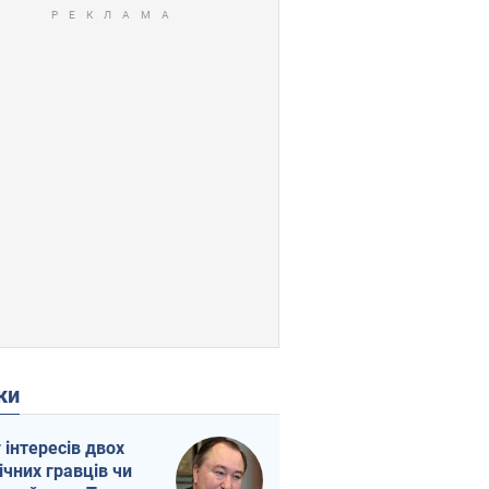
ки
г інтересів двох
ічних гравців чи