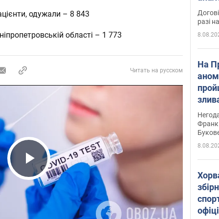
Догові
цієнти, одужали – 8 843
разі н
іпропетровській області – 1 773
8.08.20
На П
Читать на русском
аном
прой
злив
пере
Негода
річки
Франк
Буков
8.08.20
Play Video
Хорв
збірн
спор
офіц