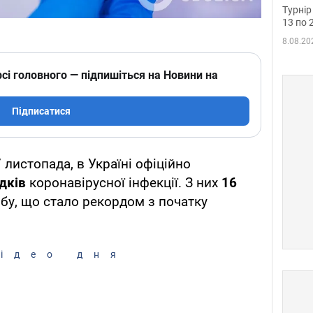
до ч
Турнір
осно
13 по 
8.08.20
сі головного — підпишіться на Новини на
Підписатися
 листопада, в Україні офіційно
дків
коронавірусної інфекції. З них
16
бу, що стало рекордом з початку
ідео дня