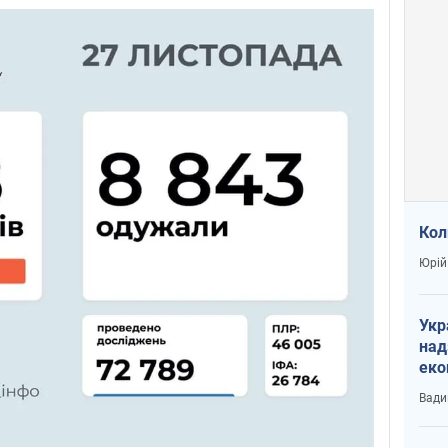
Кол
Юрій
Укр
над
еко
сві
Вади