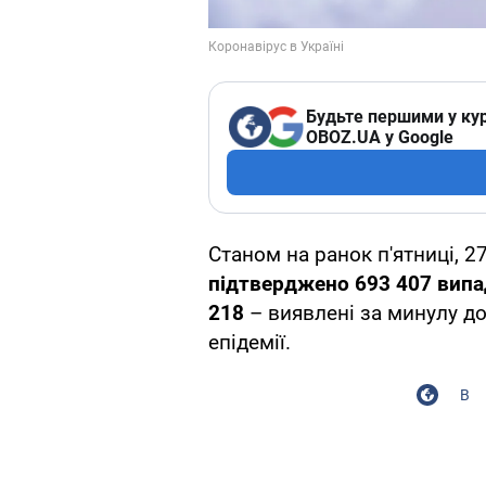
Будьте першими у кур
OBOZ.UA у Google
Станом на ранок п'ятниці, 27
підтверджено
693 407
випа
218
– виявлені за минулу до
епідемії.
В