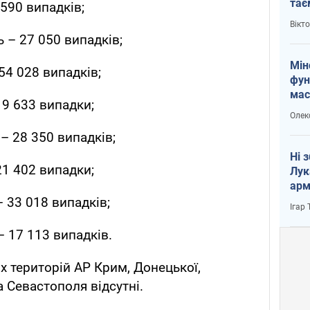
тає
590 випадків;
і Пу
Вікт
 – 27 050 випадків;
Мін
54 028 випадків;
фун
мас
 9 633 випадки;
Олек
– 28 350 випадків;
Ні 
21 402 випадки;
Лук
арм
 33 018 випадків;
Ігар
– 17 113 випадків.
х територій АР Крим, Донецької,
а Севастополя відсутні.