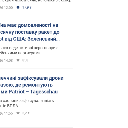
17,9 т.
26 12:00
їна має домовленості на
сячну поставку ракет до
iot від США: Зеленський
рив подробиці
акож веде активні переговори з
ейськими партнерами
858
26 14:08
меччині зафіксували дрони
базою, де ремонтують
ми Patriot – Tagesschau
 охорони зафіксувала шість
отів БПЛА
3,2 т.
26 11:55