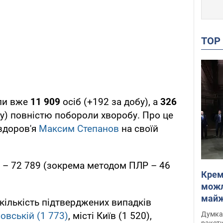
TO
рли вже
11 909
осіб (+192 за добу), а
326
бу) повністю побороли хворобу. Про це
здоров'я
Максим Степанов
на своїй
у – 72 789 (зокрема методом ПЛР – 46
Крем
можл
майже
кількість підтверджених випадків
Інте
Думка,
овській (1 773)
, місті Київ (1 520),
ракети