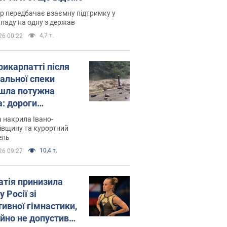
р передбачає взаємну підтримку у
ападу на одну з держав
4,7 т.
26 00:22
рикарпатті після
альної спеки
шла потужна
а: дороги
творились на
 накрила Івано-
. Відео
івщину та курортний
ель
10,4 т.
26 09:27
атія принизила
у Росії зі
тивної гімнастики,
ійно не допустивши