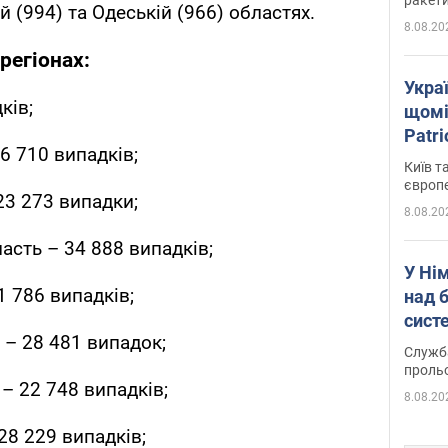
ій (994) та Одеській (966) областях.
8.08.20
регіонах:
Укра
ків;
щомі
Patr
6 710 випадків;
розк
Київ т
європ
23 273 випадки;
8.08.20
асть – 34 888 випадків;
У Ні
 786 випадків;
над 
систе
– 28 481 випадок;
Служба
проль
– 22 748 випадків;
8.08.20
28 229 випадків;