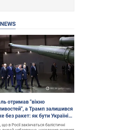
P NEWS
ль отримав "вікно
ивостей", а Трамп залишився
 без ракет: як бути Україні?
рв’ю з Мельником
 що в Росії закінчаться балістичні
, вкрай небезпечна, наголосив експерт