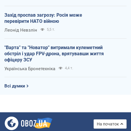
Захід проспав загрозу: Росія може
перевірити НАТО війною
Леонід Невзлін
5,5 т.
"Варта" та "Новатор" витримали кулеметний
обстріл і удар FPV-дрона, врятувавши життя
офіцеру ЗСУ
Українська Бронетехніка
4,4 т.
Всі думки
На початок