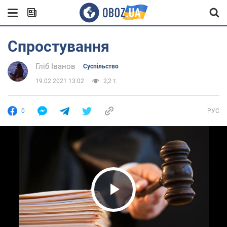
Спростування
Гліб Іванов
Суспільство
19.02.2021 13:02
2,2 т.
0
РУС
Play Video