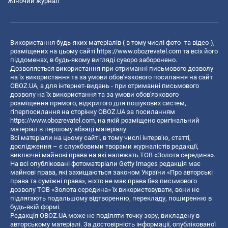
Жіночий журнал
Використання будь-яких матеріалів ( в тому числі фото- та відео-),
розміщених на цьому сайті
https://www.obozrevatel.com
та всіх його
піддоменах, в будь-якому вигляді суворо заборонено.
Дозволяється використання при отриманні письмового дозволу
на їх використання та за умови обов'язкового посилання на сайт
OBOZ.UA, а для інтернет-видань - при отриманні письмового
дозволу на їх використання та за умови обов'язкового
розміщення прямого, відкритого для пошукових систем,
гіперпосилання на сторінку OBOZ.UA за посиланням
https://www.obozrevatel.com
, на якій розміщено оригінальний
матеріал в першому абзаці матеріалу.
Всі матеріали на цьому сайті, в тому числі інтерв’ю, статті,
дослідження – є службовими творами журналістів редакції,
виключні майнові права на які належать ТОВ «Золота середина».
На всі опубліковані фотоматеріали Getty Images редакція має
майнові права, які захищаються законом України «Про авторські
права та суміжні права», ніхто не має права без письмового
дозволу ТОВ «Золота середина» їх використовувати, вони не
підлягають подальшому відтворенню, перекладу, поширенню в
будь-якій формі.
Редакція OBOZ.UA може не поділяти точку зору, викладену в
авторському матеріалі. За достовірність інформації, опублікованої