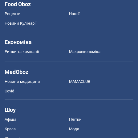
Food Oboz
Рецепти
Напої
Новини Кулінарії
Економіка
Ринки та компанії
Макроекономіка
MedOboz
Новини медицини
MAMACLUB
Covid
Шоу
Афіша
Плітки
Краса
Мода