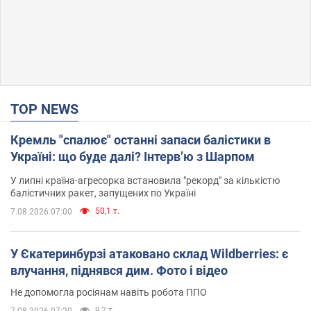
TOP NEWS
Кремль "спалює" останні запаси балістики в
Україні: що буде далі? Інтерв’ю з Шарпом
У липні країна-агресорка встановила "рекорд" за кількістю
балістичних ракет, запущених по Україні
50,1 т.
7.08.2026 07:00
У Єкатеринбурзі атаковано склад Wildberries: є
влучання, піднявся дим. Фото і відео
Не допомогла росіянам навіть робота ППО
9,2 т.
7.08.2026 07:20