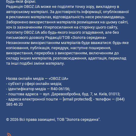
будь-якій формі.
Редакція OBOZ.UA може не поділяти точку зору, викладену в
авторському матеріалі. За достовірність інформації, опублікованої
в рекламних матеріалах, відповідальність несе рекламодавець.
Заборонено використання матеріалів розміщених на цьому сайті,
хоч із зазначенням гіперпосилання на сторінку цього сайту,
логотипу OBOZ.UA або будь-якого іншого згадування, але без
письмового дозволу Редакції/ТОВ «Золота середина»
Незаконним використанням матеріалів буде вважатися: будь-яке
копiювання, публiкацiя, передрук, наступне поширення,
використання, переробка з використанням, включенням до
складу інших матеріалів, розповсюдження, адаптація, переклад
та інші подібні зміни матеріалу.
Назва онлайн медіа — «OBOZ.UA»
- суб'єкт у сфері онлайн медіа;
- ідентифікатор медіа — R40-06156;
- поштова адреса — вул. Деревообробна, буд. 7, м. Київ, 01013;
- адреса електронної пошти —
[email protected]
; - телефон — (044)
585 46 20
© 2026 Всі права захищені, ТОВ "Золота середина".