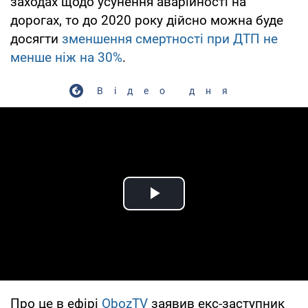
заходах щодо усунення аварійності на
дорогах, то до 2020 року дійсно можна буде
досягти
зменшення смертності при ДТП не
менше ніж на 30%
.
Відео дня
Play Video
Про це в ефірі
ObozTV
заявив екс-заступник