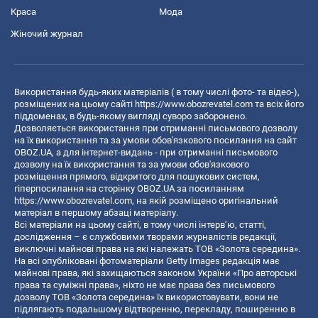
Краса
Мода
Жіночий журнал
Використання будь-яких матеріалів ( в тому числі фото- та відео-),
розміщених на цьому сайті
https://www.obozrevatel.com
та всіх його
піддоменах, в будь-якому вигляді суворо заборонено.
Дозволяється використання при отриманні письмового дозволу
на їх використання та за умови обов'язкового посилання на сайт
OBOZ.UA, а для інтернет-видань - при отриманні письмового
дозволу на їх використання та за умови обов'язкового
розміщення прямого, відкритого для пошукових систем,
гіперпосилання на сторінку OBOZ.UA за посиланням
https://www.obozrevatel.com
, на якій розміщено оригінальний
матеріал в першому абзаці матеріалу.
Всі матеріали на цьому сайті, в тому числі інтерв’ю, статті,
дослідження – є службовими творами журналістів редакції,
виключні майнові права на які належать ТОВ «Золота середина».
На всі опубліковані фотоматеріали Getty Images редакція має
майнові права, які захищаються законом України «Про авторські
права та суміжні права», ніхто не має права без письмового
дозволу ТОВ «Золота середина» їх використовувати, вони не
підлягають подальшому відтворенню, перекладу, поширенню в