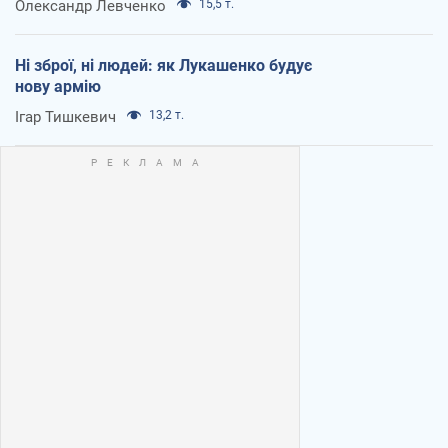
Олександр Левченко
15,5 т.
Ні зброї, ні людей: як Лукашенко будує
нову армію
Ігар Тишкевич
13,2 т.