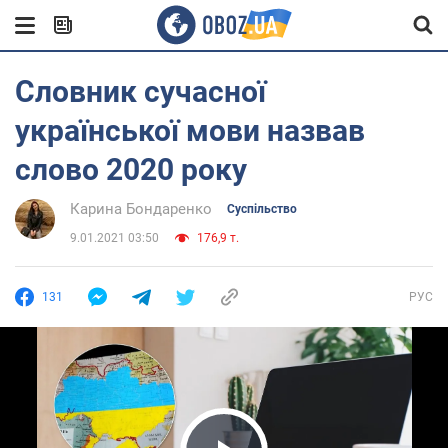
Словник сучасної
української мови назвав
слово 2020 року
Карина Бондаренко
Суспільство
9.01.2021 03:50
176,9 т.
131
РУС