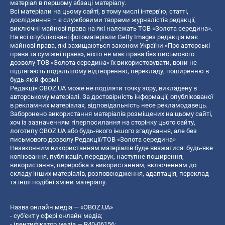
матеріал в першому абзаці матеріалу.
Всі матеріали на цьому сайті, в тому числі інтерв’ю, статті,
дослідження – є службовими творами журналістів редакції,
виключні майнові права на які належать ТОВ «Золота середина».
На всі опубліковані фотоматеріали Getty Images редакція має
майнові права, які захищаються законом України «Про авторські
права та суміжні права», ніхто не має права без письмового
дозволу ТОВ «Золота середина» їх використовувати, вони не
підлягають подальшому відтворенню, перекладу, поширенню в
будь-якій формі.
Редакція OBOZ.UA може не поділяти точку зору, викладену в
авторському матеріалі. За достовірність інформації, опублікованої
в рекламних матеріалах, відповідальність несе рекламодавець.
Заборонено використання матеріалів розміщених на цьому сайті,
хоч із зазначенням гіперпосилання на сторінку цього сайту,
логотипу OBOZ.UA або будь-якого іншого згадування, але без
письмового дозволу Редакції/ТОВ «Золота середина»
Незаконним використанням матеріалів буде вважатися: будь-яке
копiювання, публiкацiя, передрук, наступне поширення,
використання, переробка з використанням, включенням до
складу інших матеріалів, розповсюдження, адаптація, переклад
та інші подібні зміни матеріалу.
Назва онлайн медіа — «OBOZ.UA»
- суб'єкт у сфері онлайн медіа;
- ідентифікатор медіа — R40-06156;