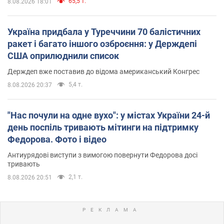
65,5 т.
8.08.2026 18:01
Україна придбала у Туреччини 70 балістичних
ракет і багато іншого озброєння: у Держдепі
США оприлюднили список
Держдеп вже поставив до відома американський Конгрес
5,4 т.
8.08.2026 20:37
"Нас почули на одне вухо": у містах України 24-й
день поспіль тривають мітинги на підтримку
Федорова. Фото і відео
Антиурядові виступи з вимогою повернути Федорова досі
тривають
2,1 т.
8.08.2026 20:51