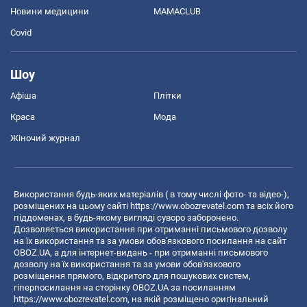
Новини медицини
MAMACLUB
Covid
Шоу
Афіша
Плітки
Краса
Мода
Жіночий журнал
Використання будь-яких матеріалів ( в тому числі фото- та відео-),
розміщених на цьому сайті
https://www.obozrevatel.com
та всіх його
піддоменах, в будь-якому вигляді суворо заборонено.
Дозволяється використання при отриманні письмового дозволу
на їх використання та за умови обов'язкового посилання на сайт
OBOZ.UA, а для інтернет-видань - при отриманні письмового
дозволу на їх використання та за умови обов'язкового
розміщення прямого, відкритого для пошукових систем,
гіперпосилання на сторінку OBOZ.UA за посиланням
https://www.obozrevatel.com
, на якій розміщено оригінальний