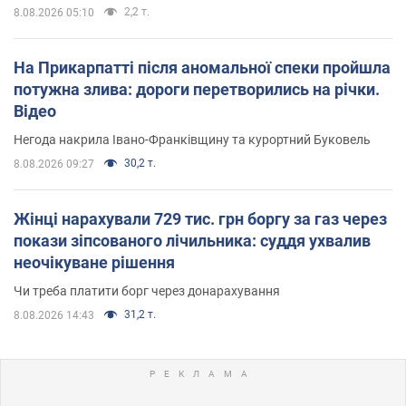
2,2 т.
8.08.2026 05:10
На Прикарпатті після аномальної спеки пройшла
потужна злива: дороги перетворились на річки.
Відео
Негода накрила Івано-Франківщину та курортний Буковель
30,2 т.
8.08.2026 09:27
Жінці нарахували 729 тис. грн боргу за газ через
покази зіпсованого лічильника: суддя ухвалив
неочікуване рішення
Чи треба платити борг через донарахування
31,2 т.
8.08.2026 14:43