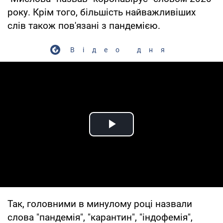
року. Крім того, більшість найважливіших
слів також пов'язані з пандемією.
Відео дня
Play Video
Так, головними в минулому році назвали
слова "пандемія", "карантин", "індофемія",