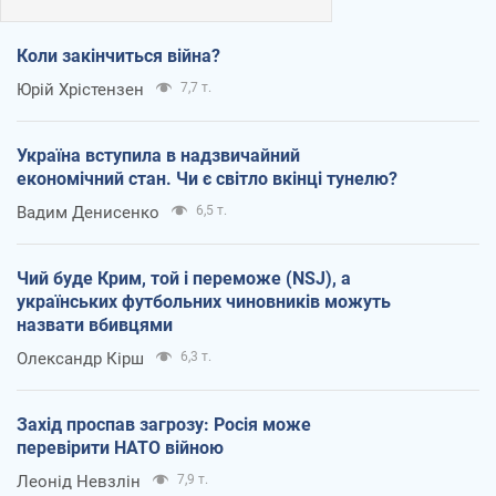
Коли закінчиться війна?
Юрій Хрістензен
7,7 т.
Україна вступила в надзвичайний
економічний стан. Чи є світло вкінці тунелю?
Вадим Денисенко
6,5 т.
Чий буде Крим, той і переможе (NSJ), а
українських футбольних чиновників можуть
назвати вбивцями
Олександр Кірш
6,3 т.
Захід проспав загрозу: Росія може
перевірити НАТО війною
Леонід Невзлін
7,9 т.