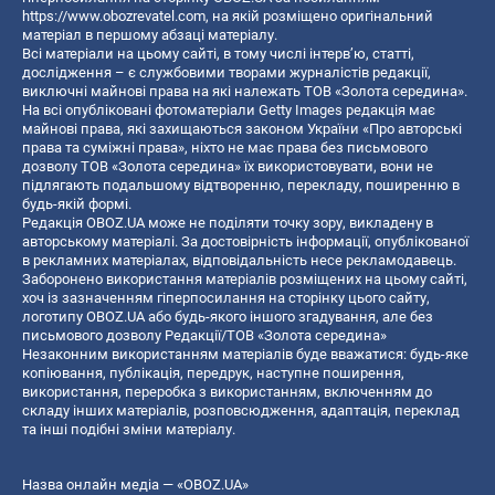
https://www.obozrevatel.com
, на якій розміщено оригінальний
матеріал в першому абзаці матеріалу.
Всі матеріали на цьому сайті, в тому числі інтерв’ю, статті,
дослідження – є службовими творами журналістів редакції,
виключні майнові права на які належать ТОВ «Золота середина».
На всі опубліковані фотоматеріали Getty Images редакція має
майнові права, які захищаються законом України «Про авторські
права та суміжні права», ніхто не має права без письмового
дозволу ТОВ «Золота середина» їх використовувати, вони не
підлягають подальшому відтворенню, перекладу, поширенню в
будь-якій формі.
Редакція OBOZ.UA може не поділяти точку зору, викладену в
авторському матеріалі. За достовірність інформації, опублікованої
в рекламних матеріалах, відповідальність несе рекламодавець.
Заборонено використання матеріалів розміщених на цьому сайті,
хоч із зазначенням гіперпосилання на сторінку цього сайту,
логотипу OBOZ.UA або будь-якого іншого згадування, але без
письмового дозволу Редакції/ТОВ «Золота середина»
Незаконним використанням матеріалів буде вважатися: будь-яке
копiювання, публiкацiя, передрук, наступне поширення,
використання, переробка з використанням, включенням до
складу інших матеріалів, розповсюдження, адаптація, переклад
та інші подібні зміни матеріалу.
Назва онлайн медіа — «OBOZ.UA»