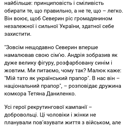
найбільше: принциповість і сміливість
обирати те, що правильно, а не те, що – легко.
Він воює, щоб Северин ріс громадянином
незалежної і сильної України, здатної себе
захистити.
"Зовсім нещодавно Северин вперше
намалював свою сімʼю. Андрія зобразив як
дуже велику фігуру, розфарбовану синім і
жовтим. Ми питаємо, чому так? Малюк каже:
"Мій тато як український прапор". В нас він –
національний прапор", – розповідає дружина
комкора Тетяна Даниленко.
Усі герої рекрутингової кампанії –
добровольці. Ці чоловіки і жінки не
планували повʼязувати життя з військом, але