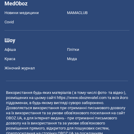
MedOboz
Новини медицини
MAMACLUB
Covid
Шоу
Афіша
Плітки
Краса
Мода
Жіночий журнал
Використання будь-яких матеріалів ( в тому числі фото- та відео-),
розміщених на цьому сайті
https://www.obozrevatel.com
та всіх його
піддоменах, в будь-якому вигляді суворо заборонено.
Дозволяється використання при отриманні письмового дозволу
на їх використання та за умови обов'язкового посилання на сайт
OBOZ.UA, а для інтернет-видань - при отриманні письмового
дозволу на їх використання та за умови обов'язкового
розміщення прямого, відкритого для пошукових систем,
гіперпосилання на сторінку OBOZ.UA за посиланням