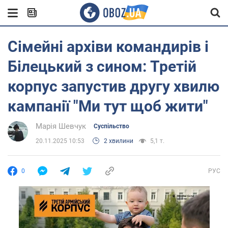
Сімейні архіви командирів і
Білецький з сином: Третій
корпус запустив другу хвилю
кампанії "Ми тут щоб жити"
Марія Шевчук
Суспільство
20.11.2025 10:53
2 хвилини
5,1 т.
0
РУС