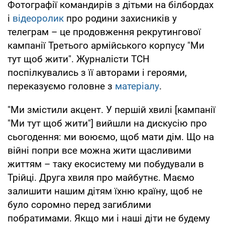
Фотографії командирів з дітьми на білбордах
і
відеоролик
про родини захисників у
телеграм – це продовження рекрутингової
кампанії Третього армійського корпусу "Ми
тут щоб жити". Журналісти ТСН
поспілкувались з її авторами і героями,
переказуємо головне з
матеріалу
.
"Ми змістили акцент. У першій хвилі [кампанії
"Ми тут щоб жити"] вийшли на дискусію про
сьогодення: ми воюємо, щоб мати дім. Що на
війні попри все можна жити щасливими
життям – таку екосистему ми побудували в
Трійці. Друга хвиля про майбутнє. Маємо
залишити нашим дітям їхню країну, щоб не
було соромно перед загиблими
побратимами. Якщо ми і наші діти не будему