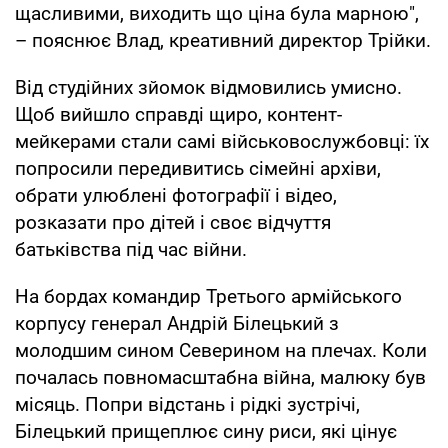
щасливими, виходить що ціна була марною",
– пояснює Влад, креативний директор Трійки.
Від студійних зйомок відмовились умисно.
Щоб вийшло справді щиро, контент-
мейкерами стали самі військовослужбовці: їх
попросили передивитись сімейні архіви,
обрати улюблені фотографії і відео,
розказати про дітей і своє відчуття
батьківства під час війни.
На бордах командир Третього армійського
корпусу генерал Андрій Білецький з
молодшим сином Северином на плечах. Коли
почалась повномасштабна війна, малюку був
місяць. Попри відстань і рідкі зустрічі,
Білецький прищеплює сину риси, які цінує