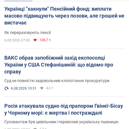
Українці "хакнули" Пенсійний фонд: виплати
масово підвищують через позови, але грошей не
вистачає
Як перераховують пенсії
106,7 т.
6.08.2026 07:00
ВАКС обрав запобіжний захід експосолці
України у США Стефанішиній: що відомо про
справу
Суд не повністю задовольнив клопотання прокуратури
4,3 т.
6.08.2026 10:31
Росія атакувала судно під прапором Гвінеї-Бісау
у Чорному морі: є жертва і постраждалі
Суховантаж був цивільним і перевозив українську пшеницю