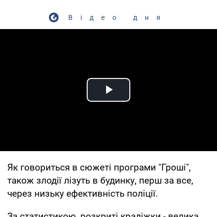
Відео дня
Play Video
Як говориться в сюжеті програми "Гроші",
також злодії лізуть в будинку, перш за все,
через низьку ефективність поліції.
За статистикою, розкриті крадіжки - велика