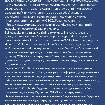
Дозволяється використання при отриманні письмового дозволу
на їх використання та за умови обов'язкового посилання на сайт
OBOZ.UA, а для інтернет-видань - при отриманні письмового
дозволу на їх використання та за умови обов'язкового
розміщення прямого, відкритого для пошукових систем,
гіперпосилання на сторінку OBOZ.UA за посиланням
https://www.obozrevatel.com
, на якій розміщено оригінальний
матеріал в першому абзаці матеріалу.
Всі матеріали на цьому сайті, в тому числі інтерв’ю, статті,
дослідження – є службовими творами журналістів редакції,
виключні майнові права на які належать ТОВ «Золота середина».
На всі опубліковані фотоматеріали Getty Images редакція має
майнові права, які захищаються законом України «Про авторські
права та суміжні права», ніхто не має права без письмового
дозволу ТОВ «Золота середина» їх використовувати, вони не
підлягають подальшому відтворенню, перекладу, поширенню в
будь-якій формі.
Редакція OBOZ.UA може не поділяти точку зору, викладену в
авторському матеріалі. За достовірність інформації, опублікованої
в рекламних матеріалах, відповідальність несе рекламодавець.
Заборонено використання матеріалів розміщених на цьому сайті,
хоч із зазначенням гіперпосилання на сторінку цього сайту,
логотипу OBOZ.UA або будь-якого іншого згадування, але без
письмового дозволу Редакції/ТОВ «Золота середина»
Незаконним використанням матеріалів буде вважатися: будь-яке
копiювання, публiкацiя, передрук, наступне поширення,
використання, переробка з використанням, включенням до