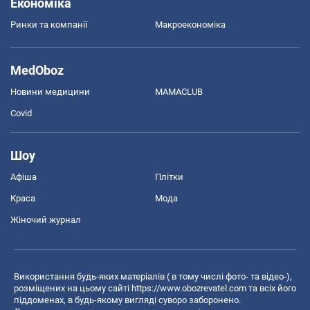
Економіка
Ринки та компанії
Макроекономіка
MedOboz
Новини медицини
MAMACLUB
Covid
Шоу
Афіша
Плітки
Краса
Мода
Жіночий журнал
Використання будь-яких матеріалів ( в тому числі фото- та відео-),
розміщених на цьому сайті
https://www.obozrevatel.com
та всіх його
піддоменах, в будь-якому вигляді суворо заборонено.