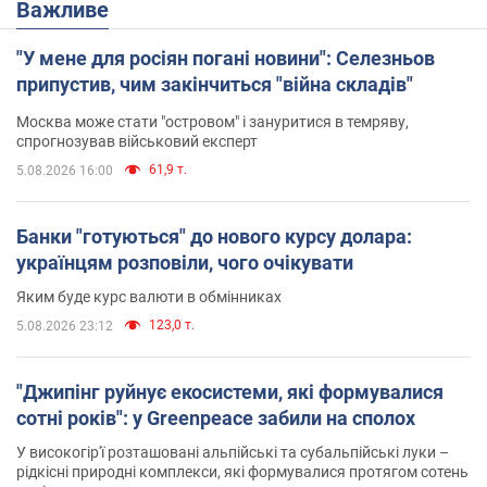
Важливе
"У мене для росіян погані новини": Селезньов
припустив, чим закінчиться "війна складів"
Москва може стати "островом" і зануритися в темряву,
спрогнозував військовий експерт
61,9 т.
5.08.2026 16:00
Банки "готуються" до нового курсу долара:
українцям розповіли, чого очікувати
Яким буде курс валюти в обмінниках
123,0 т.
5.08.2026 23:12
"Джипінг руйнує екосистеми, які формувалися
сотні років": у Greenpeace забили на сполох
У високогір'ї розташовані альпійські та субальпійські луки –
рідкісні природні комплекси, які формувалися протягом сотень