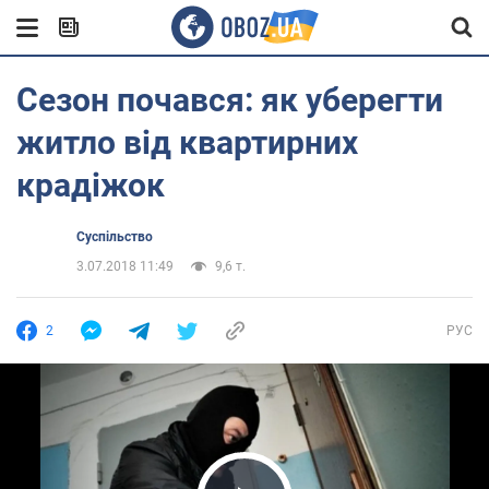
Сезон почався: як уберегти
житло від квартирних
крадіжок
Суспільство
3.07.2018 11:49
9,6 т.
2
РУС