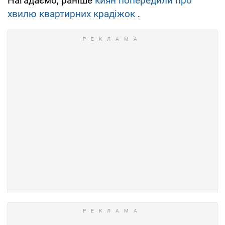
Нагадаємо, раніше
киян попередили про
хвилю квартирних крадіжок
.