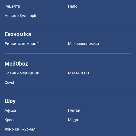
Рецепти
Напої
Новини Кулінарії
Економіка
Ринки та компанії
Макроекономіка
MedOboz
Новини медицини
MAMACLUB
Covid
Шоу
Афіша
Плітки
Краса
Мода
Жіночий журнал