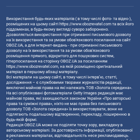
Використання будь-яких матеріалів ( в тому числі фото- та відео-),
розміщених на цьому сайті
https://www.obozrevatel.com
та всіх його
піддоменах, в будь-якому вигляді суворо заборонено.
Дозволяється використання при отриманні письмового дозволу
на їх використання та за умови обов'язкового посилання на сайт
OBOZ.UA, а для інтернет-видань - при отриманні письмового
дозволу на їх використання та за умови обов'язкового
розміщення прямого, відкритого для пошукових систем,
гіперпосилання на сторінку OBOZ.UA за посиланням
https://www.obozrevatel.com
, на якій розміщено оригінальний
матеріал в першому абзаці матеріалу.
Всі матеріали на цьому сайті, в тому числі інтерв’ю, статті,
дослідження – є службовими творами журналістів редакції,
виключні майнові права на які належать ТОВ «Золота середина».
На всі опубліковані фотоматеріали Getty Images редакція має
майнові права, які захищаються законом України «Про авторські
права та суміжні права», ніхто не має права без письмового
дозволу ТОВ «Золота середина» їх використовувати, вони не
підлягають подальшому відтворенню, перекладу, поширенню в
будь-якій формі.
Редакція OBOZ.UA може не поділяти точку зору, викладену в
авторському матеріалі. За достовірність інформації, опублікованої
в рекламних матеріалах, відповідальність несе рекламодавець.