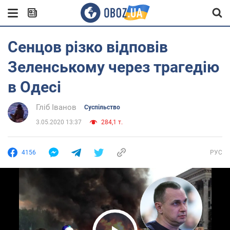
Сенцов різко відповів
Зеленському через трагедію
в Одесі
Гліб Іванов
Суспільство
3.05.2020 13:37
284,1 т.
4156
РУС