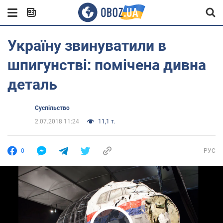
Україну звинуватили в
шпигунстві: помічена дивна
деталь
Суспільство
2.07.2018 11:24
11,1 т.
0
РУС