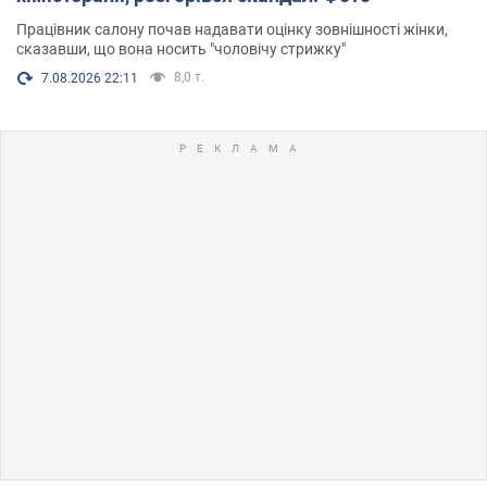
Працівник салону почав надавати оцінку зовнішності жінки,
сказавши, що вона носить "чоловічу стрижку"
8,0 т.
7.08.2026 22:11