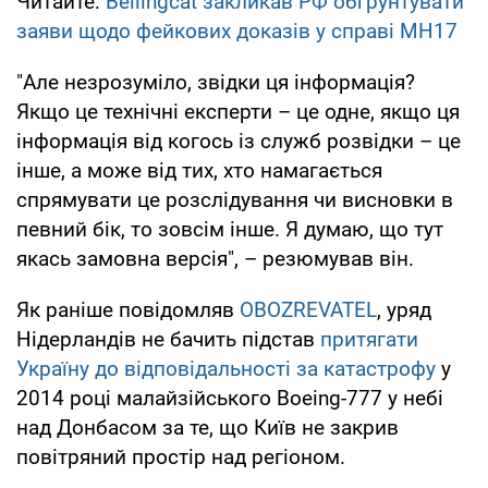
Читайте:
Bellingcat закликав РФ обґрунтувати
заяви щодо фейкових доказів у справі MH17
"Але незрозуміло, звідки ця інформація?
Якщо це технічні експерти – це одне, якщо ця
інформація від когось із служб розвідки – це
інше, а може від тих, хто намагається
спрямувати це розслідування чи висновки в
певний бік, то зовсім інше. Я думаю, що тут
якась замовна версія", – резюмував він.
Як раніше повідомляв
OBOZREVATEL
, уряд
Нідерландів не бачить підстав
притягати
Україну до відповідальності за катастрофу
у
2014 році малайзійського Boeing-777 у небі
над Донбасом за те, що Київ не закрив
повітряний простір над регіоном.