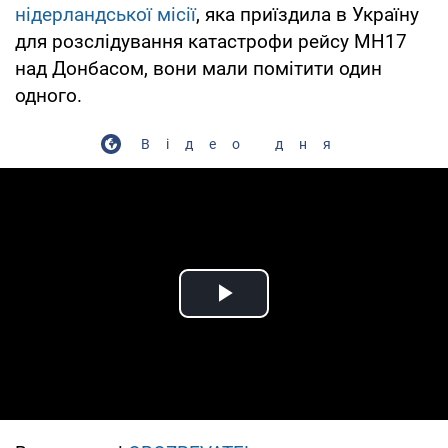
нідерландської місії
, яка приїздила в Україну
для розслідування катастрофи рейсу MH17
над Донбасом, вони мали помітити один
одного.
Відео дня
Play Video