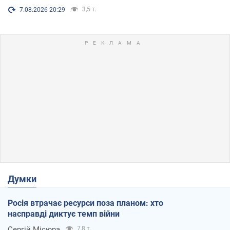
3,5 т.
7.08.2026 20:29
Думки
Росія втрачає ресурси поза планом: хто
насправді диктує темп війни
Сергій Місюра
7,8 т.