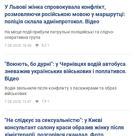
У Львові жінка спровокувала конфлікт,
розмовляючи російською мовою у маршрутці:
поліція склала адмінпротокол. Відео
На місце події прибули патрульні поліцейські та слідчо-
оперативна група
8,2 т.
7.08.2026 18:40
"Воюють, бо дурні": у Чернівцях водій автобуса
зневажив українських військових і поплатився.
Відео
Водія звільнили після конфлікту з пасажирами та образ
військових
7,9 т.
7.08.2026 15:47
"Не слідкує за сексуальністю": у Києві
консультант салону краси образив жінку після
хімієтерапії, розгорівся скандал. Фото