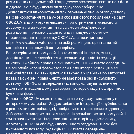
розміщених на цьому сайті
https://www.obozrevatel.com
та всіх його
піддоменах, в будь-якому вигляді суворо заборонено.
Дозволяється використання при отриманні письмового дозволу
на їх використання та за умови обов'язкового посилання на сайт
OBOZ.UA, а для інтернет-видань - при отриманні письмового
дозволу на їх використання та за умови обов'язкового
розміщення прямого, відкритого для пошукових систем,
гіперпосилання на сторінку OBOZ.UA за посиланням
https://www.obozrevatel.com
, на якій розміщено оригінальний
матеріал в першому абзаці матеріалу.
Всі матеріали на цьому сайті, в тому числі інтерв’ю, статті,
дослідження – є службовими творами журналістів редакції,
виключні майнові права на які належать ТОВ «Золота середина».
На всі опубліковані фотоматеріали Getty Images редакція має
майнові права, які захищаються законом України «Про авторські
права та суміжні права», ніхто не має права без письмового
дозволу ТОВ «Золота середина» їх використовувати, вони не
підлягають подальшому відтворенню, перекладу, поширенню в
будь-якій формі.
Редакція OBOZ.UA може не поділяти точку зору, викладену в
авторському матеріалі. За достовірність інформації, опублікованої
в рекламних матеріалах, відповідальність несе рекламодавець.
Заборонено використання матеріалів розміщених на цьому сайті,
хоч із зазначенням гіперпосилання на сторінку цього сайту,
логотипу OBOZ.UA або будь-якого іншого згадування, але без
письмового дозволу Редакції/ТОВ «Золота середина»