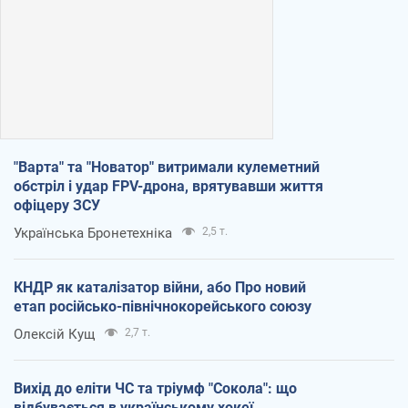
"Варта" та "Новатор" витримали кулеметний
обстріл і удар FPV-дрона, врятувавши життя
офіцеру ЗСУ
Українська Бронетехніка
2,5 т.
КНДР як каталізатор війни, або Про новий
етап російсько-північнокорейського союзу
Олексій Кущ
2,7 т.
Вихід до еліти ЧС та тріумф "Сокола": що
відбувається в українському хокеї