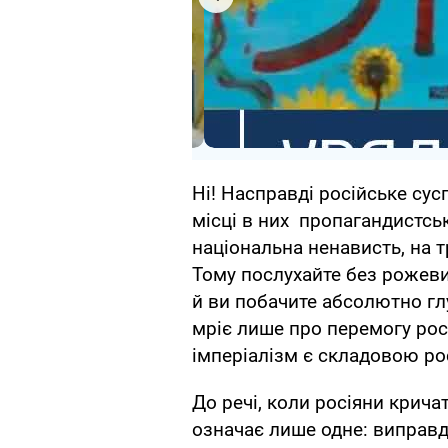
Ні! Насправді російське су
місці в них пропагандистськ
національна ненависть, на 
Тому послухайте без рожевих
й ви побачите абсолютно глу
мріє лише про перемогу росі
імперіалізм є складовою ро
До речі, коли росіяни крича
означає лише одне: виправд