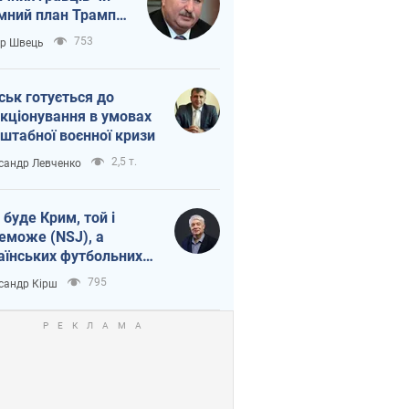
мний план Трампа
тіна?
753
ор Швець
ськ готується до
кціонування в умовах
штабної воєнної кризи
2,5 т.
сандр Левченко
 буде Крим, той і
еможе (NSJ), а
аїнських футбольних
овників можуть
795
сандр Кірш
вати вбивцями