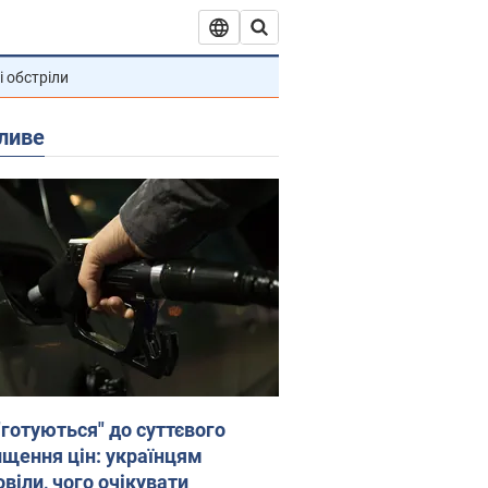
і обстріли
ливе
"готуються" до суттєвого
ищення цін: українцям
віли, чого очікувати