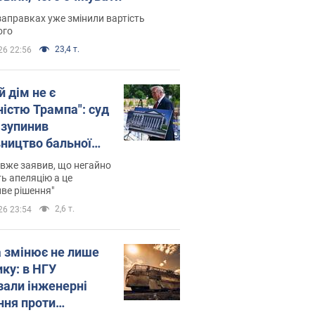
заправках уже змінили вартість
ого
23,4 т.
26 22:56
й дім не є
ністю Трампа": суд
зупинив
вництво бальної
 за $400 млн
вже заявив, що негайно
ь апеляцію а це
ве рішення"
2,6 т.
26 23:54
а змінює не лише
ику: в НГУ
зали інженерні
ння проти