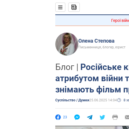
Герої вій
Олена Степова
Письменниця, блогер, юрист
Блог |
Російське к
атрибутом війни 
знімають фільм п
Суспільство / Думки
25.06.2025 14:04
8 
23