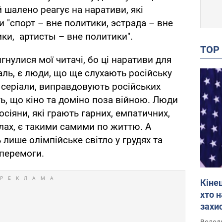
 шалено реагує на наративи, які
и "спорт – вне политики, эстрада – вне
ики, артисты – вне политики".
TO
гнулися мої читачі, бо ці наративи для
аль, є люди, що ще слухають російську
і серіали, виправдовують російських
ь, що кіно та доміно поза війною. Люди
сіяни, які грають гарних, емпатичних,
алах, є такими самими по життю. А
 лише олімпійське світло у грудях та
 перемоги.
Кіне
хто 
захис
Інте
Володи