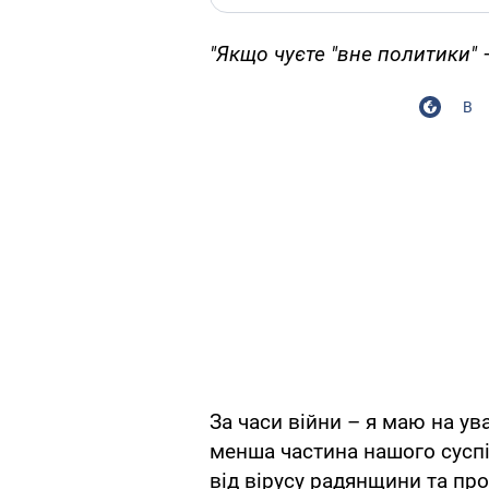
"Якщо чуєте "вне политики" –
В
За часи війни – я маю на ув
менша частина нашого сусп
від вірусу радянщини та пр