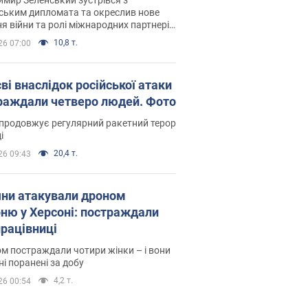
ським дипломата та окреслив нове
я війни та ролі міжнародних партнерів
тьбі з Росією
10,8 т.
26 07:00
ві внаслідок російської атаки
раждали четверо людей. Фото
продовжує регулярний ракетний терор
і
20,4 т.
26 09:43
яни атакували дроном
рню у Херсоні: постраждали
рацівниці
м постраждали чотири жінки – і вони
ні поранені за добу
4,2 т.
26 00:54