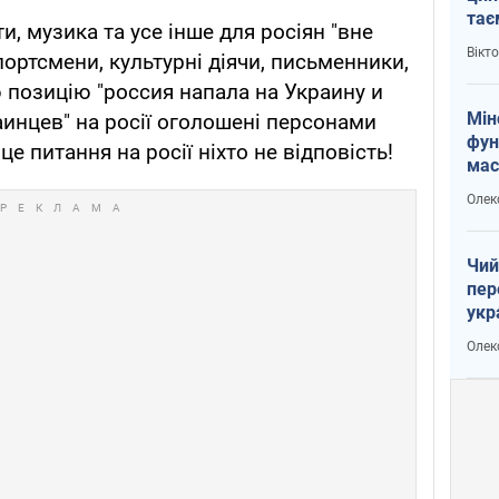
тає
и, музика та усе інше для росіян "вне
і Пу
Вікт
спортсмени, культурні діячи, письменники,
ю позицію "россия напала на Украину и
Мін
аинцев" на росії оголошені персонами
фун
це питання на росії ніхто не відповість!
мас
Олек
Чий
пер
укр
чин
Олек
наз