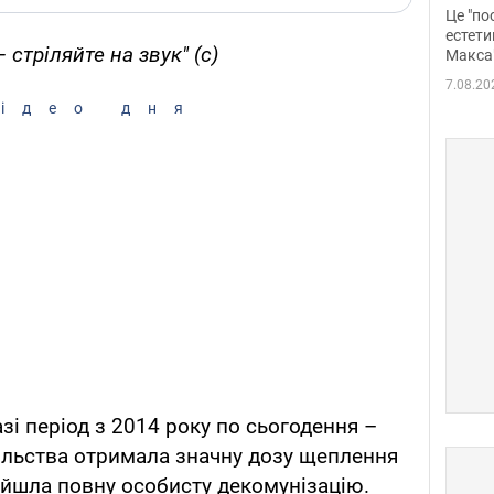
росі
Це "по
Фото
естети
 стріляйте на звук" (с)
Макса
7.08.20
ідео дня
азі період з 2014 року по сьогодення –
ільства отримала значну дозу щеплення
ойшла повну особисту декомунізацію.