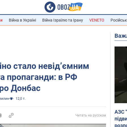
ни
Війна в Україні
Війна Ізраїлю та Ірану
VENETO
Російськ
Важ
іно стало невід’ємним
та пропаганди: в РФ
ро Донбас
хвилин
12,0 т.
АЗС 
Читать на русском
підв
розпо