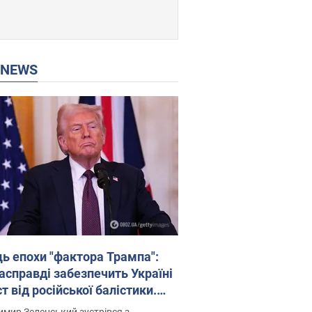
P NEWS
ць епохи "фактора Трампа":
насправді забезпечить Україні
т від російської балістики.
рв’ю з Безсмертним
мир Зеленський зустрівся з