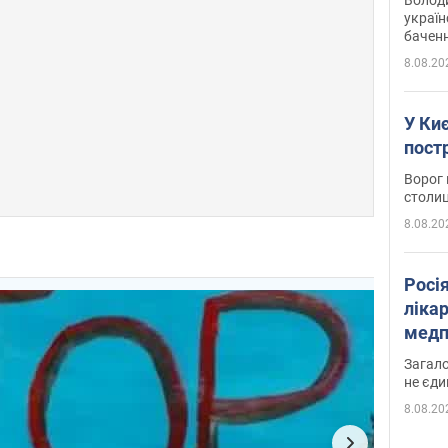
україн
баченн
у боро
8.08.20
У Киє
пост
Ворог 
столиц
8.08.20
Росі
ліка
медп
Загало
не єди
8.08.20