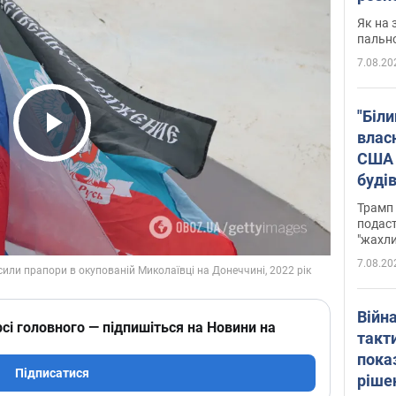
Як на 
пальн
7.08.20
"Біли
влас
Play Video
США 
буді
зали
Трамп 
подаст
"жахли
7.08.20
Війн
сі головного — підпишіться на Новини на
такт
пока
Підписатися
ріше