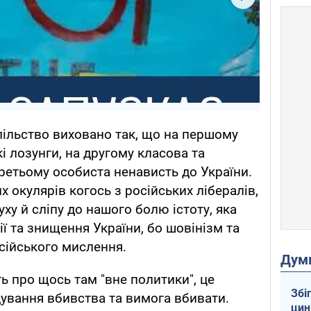
спільство виховано так, що на першому
і лозунги, на другому класова та
третьому особиста ненависть до України.
 окулярів когось з російських лібералів,
ху й сліпу до нашого болю істоту, яка
ї та знищення України, бо шовінізм та
сійського мислення.
Дум
ть про щось там "вне политики", це
Збі
ування вбивства та вимога вбивати.
цин