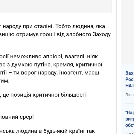
ог народу при сталіні. Тобто людина, яка
зицію отримує гроші від злобного Заходу
сії неможливо апріорі, взагалі, ніяк.
ає з думкою путіна, кремля, критичної
тії – ти ворог народу, іноагент, маєш
Зах
Рос
тим.
НАТ
, це позиція критичної більшості
Леон
"Ва
повний срср!
вит
обс
ська людина в будь-якій країні так
вря