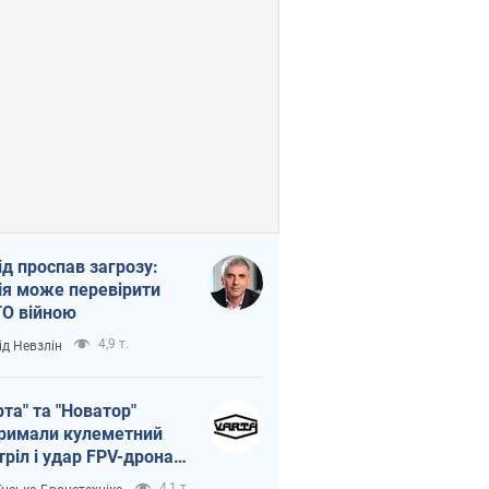
ід проспав загрозу:
ія може перевірити
О війною
4,9 т.
ід Невзлін
рта" та "Новатор"
римали кулеметний
тріл і удар FPV-дрона,
тувавши життя
4,1 т.