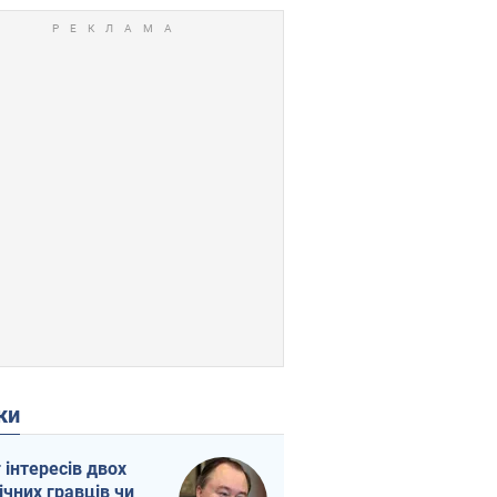
ки
г інтересів двох
ічних гравців чи