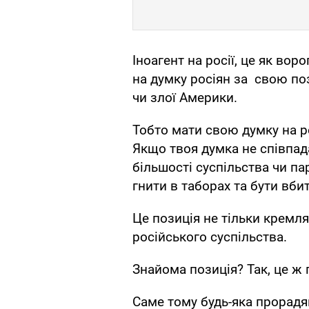
Іноагент на росії, це як вор
на думку росіян за свою по
чи злої Америки.
Тобто мати свою думку на ро
Якщо твоя думка не співпад
більшості суспільства чи пар
гнити в таборах та бути вби
Це позиція не тільки кремля
російського суспільства.
Знайома позиція? Так, це ж 
Саме тому будь-яка прорадян