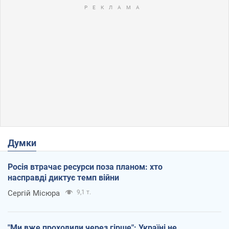
Думки
Росія втрачає ресурси поза планом: хто
насправді диктує темп війни
Сергій Місюра
9,1 т.
"Ми вже проходили через гірше": Україні не