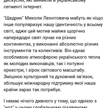
дискусіях, які виникли в українському
сегменті інтернет.
"Щедрик" Миколи Леонтовича мабуть як ніщо
інше популяризує нашу ідентичність у всьому
світі, адже цей мотив майже щорічно
напередодні свят лунає на різних
континентах, у виконанні абсолютно різних
інструментів та колективів. Він єднає
особливою атмосферою українського тепла
як молодих виконавців, так і потужні
оркестри, і зірок світового масштабу.
Зміцнює культурний та духовний зв’язок,
збільшує міжнародну підтримку якої наша
країни зараз так потребує.
І немає нічого дивного у тому, що однією з
"нот" у цьому глобальному різдвяному