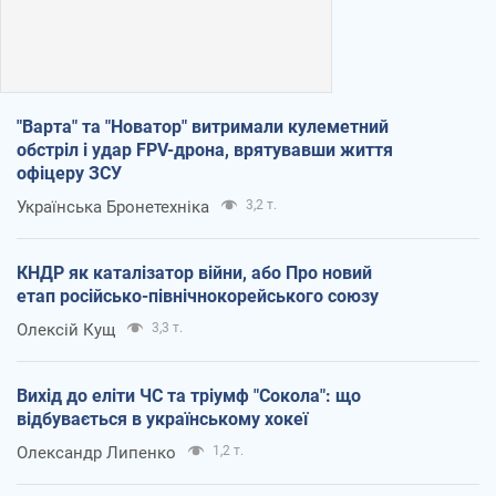
"Варта" та "Новатор" витримали кулеметний
обстріл і удар FPV-дрона, врятувавши життя
офіцеру ЗСУ
Українська Бронетехніка
3,2 т.
КНДР як каталізатор війни, або Про новий
етап російсько-північнокорейського союзу
Олексій Кущ
3,3 т.
Вихід до еліти ЧС та тріумф "Сокола": що
відбувається в українському хокеї
Олександр Липенко
1,2 т.