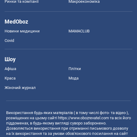
Ринки та компанії
Макроекономіка
MedOboz
Новини медицини
MAMACLUB
Covid
Шоу
Афіша
Плітки
Краса
Мода
Жіночий журнал
Використання будь-яких матеріалів ( в тому числі фото- та відео-),
розміщених на цьому сайті
https://www.obozrevatel.com
та всіх його
піддоменах, в будь-якому вигляді суворо заборонено.
Дозволяється використання при отриманні письмового дозволу
на їх використання та за умови обов'язкового посилання на сайт