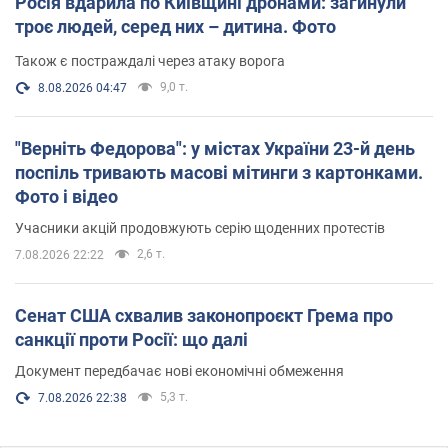
Росія вдарила по Київщині дронами: загинули
троє людей, серед них – дитина. Фото
Також є постраждалі через атаку ворога
9,0 т.
8.08.2026 04:47
"Верніть Федорова": у містах України 23-й день
поспіль тривають масові мітинги з картонками.
Фото і відео
Учасники акцій продовжують серію щоденних протестів
2,6 т.
7.08.2026 22:22
Сенат США схвалив законопроєкт Грема про
санкції проти Росії: що далі
Документ передбачає нові економічні обмеження
5,3 т.
7.08.2026 22:38