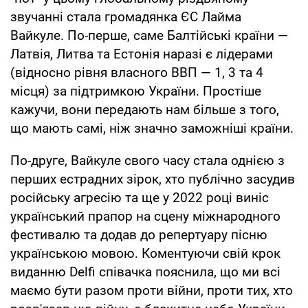
звучанні стала громадянка ЄС Лайма
Вайкуле. По-перше, саме Балтійські країни —
Латвія, Литва та Естонія наразі є лідерами
(відносно рівня власного ВВП — 1, 3 та 4
місця) за підтримкою України. Простіше
кажучи, вони передають нам більше з того,
що мають самі, ніж значно заможніші країни.
По-друге, Вайкуле свого часу стала однією з
перших естрадних зірок, хто публічно засудив
російську агресію та ще у 2022 році виніс
український прапор на сцену міжнародного
фестивалю та додав до репертуару пісню
українською мовою. Коментуючи свій крок
виданню Delfi співачка пояснила, що ми всі
маємо бути разом проти війни, проти тих, хто