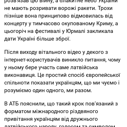
розв'язав цю війну, а блакитне небо України
не мають розривати ворожі ракети. Трохи
пізніше вона принципово відмовилась від
концерту у тимчасово окупованому Криму, а
цьогоріч на фестивалі у Юрмалі закликала
дати Україні більше зброї.
Після виходу вітального відео у декого з
інтернет-користувачів виникло питання, чому
у ньому бере участь саме латвійська
виконавиця. Це простий спосіб європейської
спільноти показати українцям, що ми чуємо і
розуміємо один одного, ми разом.
В АТБ пояснили, що такий крок пов’язаний з
форматом міжнародного різдвяного
привітання українцям від дружнього
латвійського народу, голосом та символом