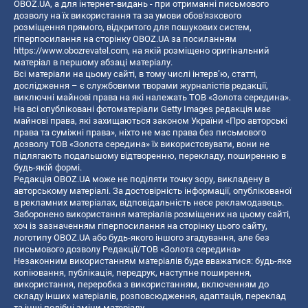
OBOZ.UA, а для інтернет-видань - при отриманні письмового
дозволу на їх використання та за умови обов'язкового
розміщення прямого, відкритого для пошукових систем,
гіперпосилання на сторінку OBOZ.UA за посиланням
https://www.obozrevatel.com
, на якій розміщено оригінальний
матеріал в першому абзаці матеріалу.
Всі матеріали на цьому сайті, в тому числі інтерв’ю, статті,
дослідження – є службовими творами журналістів редакції,
виключні майнові права на які належать ТОВ «Золота середина».
На всі опубліковані фотоматеріали Getty Images редакція має
майнові права, які захищаються законом України «Про авторські
права та суміжні права», ніхто не має права без письмового
дозволу ТОВ «Золота середина» їх використовувати, вони не
підлягають подальшому відтворенню, перекладу, поширенню в
будь-якій формі.
Редакція OBOZ.UA може не поділяти точку зору, викладену в
авторському матеріалі. За достовірність інформації, опублікованої
в рекламних матеріалах, відповідальність несе рекламодавець.
Заборонено використання матеріалів розміщених на цьому сайті,
хоч із зазначенням гіперпосилання на сторінку цього сайту,
логотипу OBOZ.UA або будь-якого іншого згадування, але без
письмового дозволу Редакції/ТОВ «Золота середина»
Незаконним використанням матеріалів буде вважатися: будь-яке
копiювання, публiкацiя, передрук, наступне поширення,
використання, переробка з використанням, включенням до
складу інших матеріалів, розповсюдження, адаптація, переклад
та інші подібні зміни матеріалу.