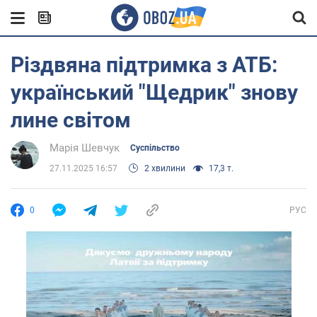
Різдвяна підтримка з АТБ:
український "Щедрик" знову
лине світом
Марія Шевчук
Суспільство
27.11.2025 16:57
2 хвилини
17,3 т.
0
РУС