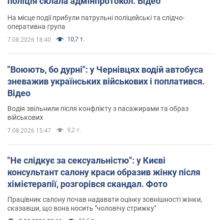
поліція склала адмінпротокол. Відео
На місце події прибули патрульні поліцейські та слідчо-
оперативна група
10,7 т.
7.08.2026 18:40
"Воюють, бо дурні": у Чернівцях водій автобуса
зневажив українських військових і поплатився.
Відео
Водія звільнили після конфлікту з пасажирами та образ
військових
9,2 т.
7.08.2026 15:47
"Не слідкує за сексуальністю": у Києві
консультант салону краси образив жінку після
хімієтерапії, розгорівся скандал. Фото
Працівник салону почав надавати оцінку зовнішності жінки,
сказавши, що вона носить "чоловічу стрижку"