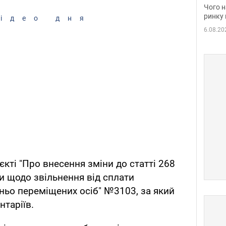
вакан
Чого н
ринку 
ідео дня
6.08.20
кті "Про внесення зміни до статті 268
и щодо звільнення від сплати
ньо переміщених осіб" №3103, за який
таріїв.