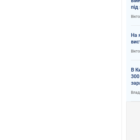
вій
під
кри
Вікт
На 
вис
Вікт
В К
300
зар
всу
Влад