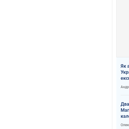
Як 
Укр
екс
наф
Андр
Два
Маг
кал
Олек