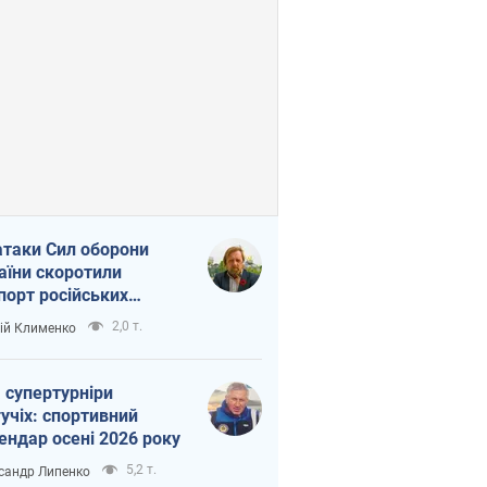
атаки Сил оборони
аїни скоротили
порт російських
топродуктів
2,0 т.
ій Клименко
 супертурніри
учіх: спортивний
ендар осені 2026 року
5,2 т.
сандр Липенко