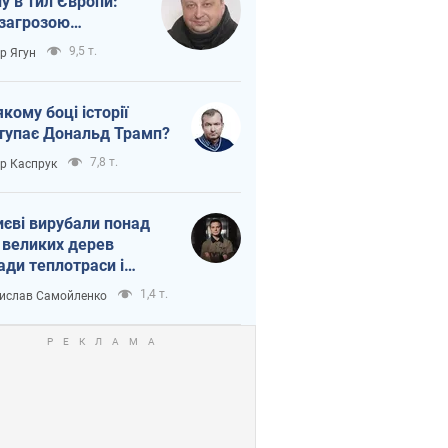
ну в тил Європи:
 загрозою
тична логістика
9,5 т.
ор Ягун
якому боці історії
тупає Дональд Трамп?
7,8 т.
ор Каспрук
иєві вирубали понад
 великих дерев
ади теплотраси і
переч Генплану
1,4 т.
ислав Самойленко