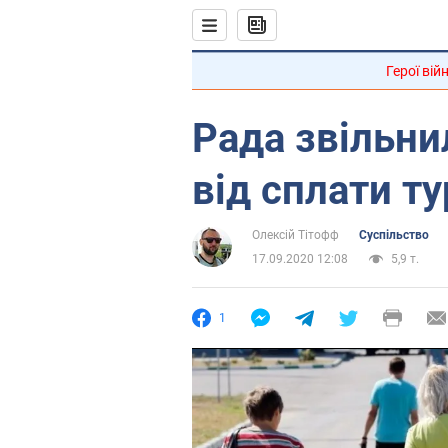
Герої вій
Рада звільни
від сплати т
Олексій Тітофф
Суспільство
17.09.2020 12:08
5,9 т.
1