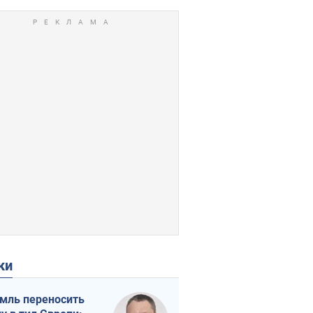
ки
мль переносить