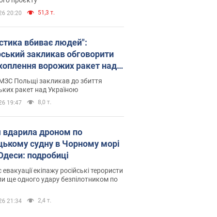
51,3 т.
26 20:20
істика вбиває людей":
рський закликав обговорити
хоплення ворожих ракет над
їною
МЗС Польщі закликав до збиття
ьких ракет над Україною
8,0 т.
26 19:47
я вдарила дроном по
цькому судну в Чорному морі
 Одеси: подробиці
с евакуації екіпажу російські терористи
и ще одного удару безпілотником по
2,4 т.
26 21:34