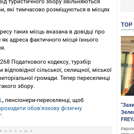
 від туристичного збору звільняються
и, які тимчасово розміщуються в місцях
TO
есу таких місць вказана в довідці про
 як адреса фактичного місця їхнього
я.
. 268 Податкового кодексу, турзбір
відповідної сільської, селищної, міської
риторіальної громади. Тепер переселенці
такого збору.
L
, пенсіонери-переселенці, щоб
"Зах
проходити обов'язкову фізичну
Зеле
".
FREYJ
підтр
Європе
спільн