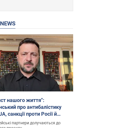
P NEWS
ист нашого життя":
нський про антибалістику
A, санкції проти Росії й
имку аграріїв. Відео
йські партнери долучаються до
ого проєкту