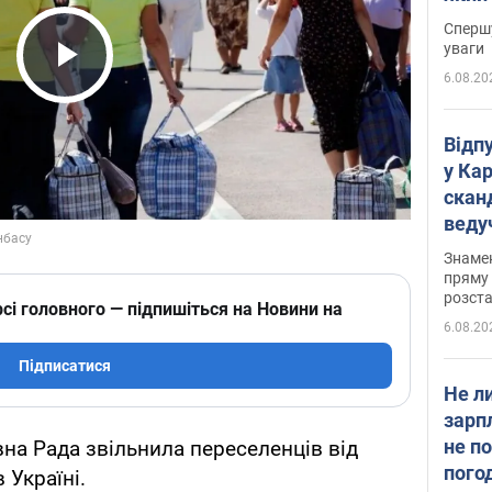
"агр
Спершу
уваги
6.08.20
Play Video
Відп
у Ка
скан
веду
захе
Знаме
пряму 
розста
сі головного — підпишіться на Новини на
6.08.20
Підписатися
Не л
зарп
не п
вна Рада звільнила переселенців від
пого
 Україні.