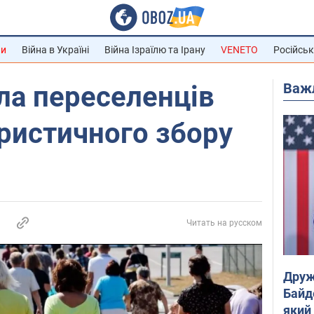
ни
Війна в Україні
Війна Ізраїлю та Ірану
VENETO
Російськ
Важ
ла переселенців
уристичного збору
Читать на русском
Друж
Байд
який