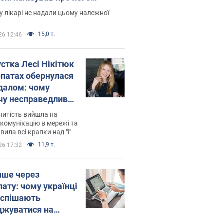
есивний" рак
 лікарі не надали цьому належної
15,0 т.
26 12:46
устка Лесі Нікітюк
рпатах обернулася
далом: чому
чу несправедливо
йтили
нитість вийшла на
комунікацію в мережі та
вила всі крапки над "і"
11,9 т.
26 17:32
ише через
лату: чому українці
оспішають
джуватися на