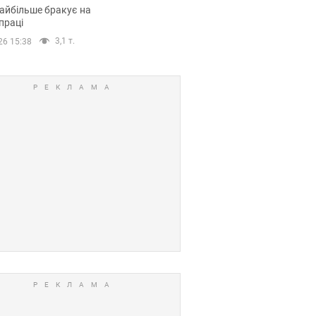
сії
айбільше бракує на
праці
3,1 т.
26 15:38