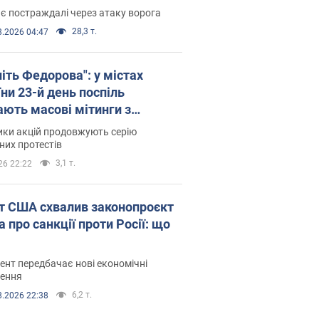
є постраждалі через атаку ворога
28,3 т.
8.2026 04:47
іть Федорова": у містах
ни 23-й день поспіль
ають масові мітинги з
онками. Фото і відео
ики акцій продовжують серію
их протестів
3,1 т.
26 22:22
т США схвалив законопроєкт
 про санкції проти Росії: що
нт передбачає нові економічні
ення
6,2 т.
8.2026 22:38