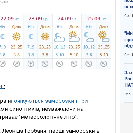
поз
нас
тем
Серг
"Ми
гір
під
рак
Серг
Зах
Рос
НАТ
EL
:
Леон
раїні
очікуються заморозки і три
ми синоптиків, незважаючи на
триває "метеорологічне літо".
 Леоніда Горбаня, перші заморозки в