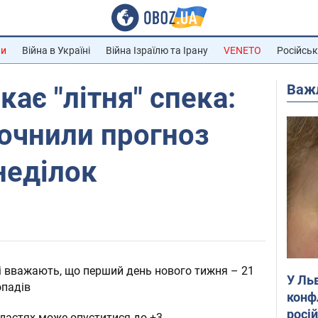
ни
Війна в Україні
Війна Ізраїлю та Ірану
VENETO
Російськ
Важ
кає "літня" спека:
очнили прогноз
неділок
і вважають, що перший день нового тижня – 21
У Ль
опадів
конф
росі
бластях може опуститися до +3