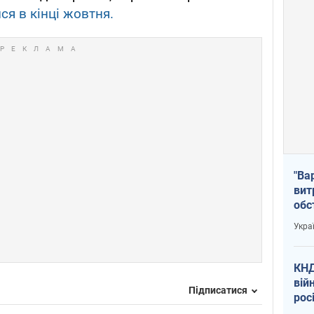
ся в кінці жовтня.
"Ва
вит
обс
вря
Укра
офі
КНД
вій
Підписатися
рос
пів