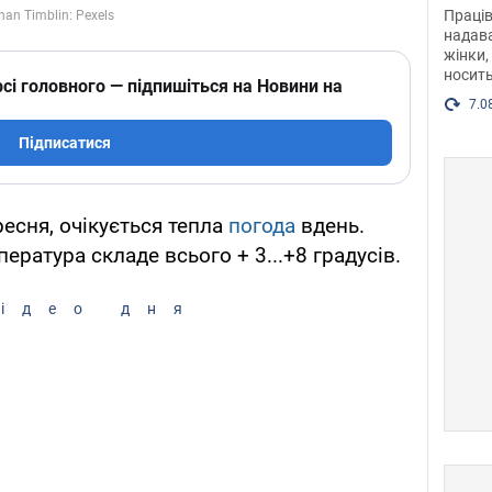
після
Праців
розг
надава
жінки,
Фото
носить
сі головного — підпишіться на Новини на
7.0
Підписатися
ресня, очікується тепла
погода
вдень.
ература складе всього + 3...+8 градусів.
ідео дня