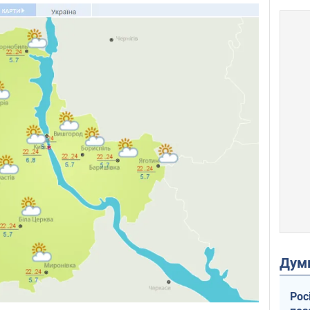
Дум
Рос