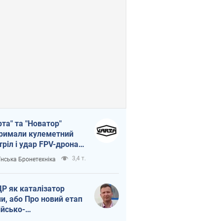
рта" та "Новатор"
римали кулеметний
тріл і удар FPV-дрона,
тувавши життя
3,4 т.
їнська Бронетехніка
церу ЗСУ
Р як каталізатор
ни, або Про новий етап
ійсько-
нічнокорейського