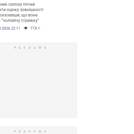
 хімієтерапії,
ник салону почав
орівся скандал.
ти оцінку зовнішності
 сказавши, що вона
 "чоловічу стрижку"
17,6 т.
8.2026 22:11