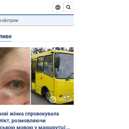
і обстріли
ливе
вові жінка спровокувала
лікт, розмовляючи
йською мовою у маршрутці: