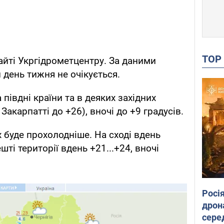
TO
айті Укргідрометцентру. За даними
 день тижня не очікується.
півдні країни та в деяких західних
Закарпатті до +26), вночі до +9 градусів.
х буде прохолодніше. На сході вдень
решті території вдень +21...+24, вночі
Росі
дрон
сере