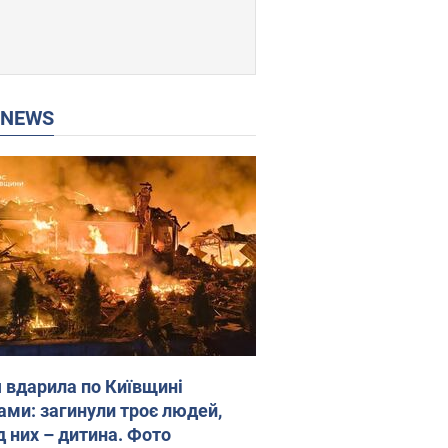
P NEWS
я вдарила по Київщині
ами: загинули троє людей,
д них – дитина. Фото