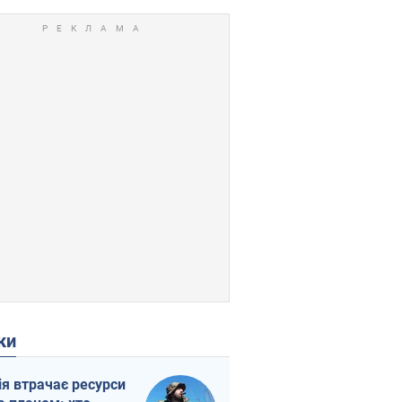
ки
ія втрачає ресурси