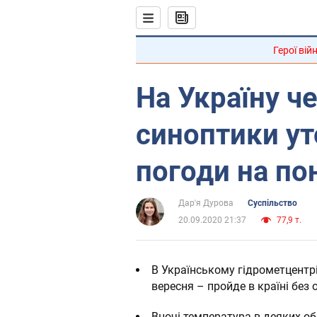
Герої вій
На Україну че
синоптики ут
погоди на по
Дар'я Дурова
Суспільство
20.09.2020 21:37
77,9 т.
В Українському гідрометцентр
вересня – пройде в країні без 
Вночі температура в деяких о