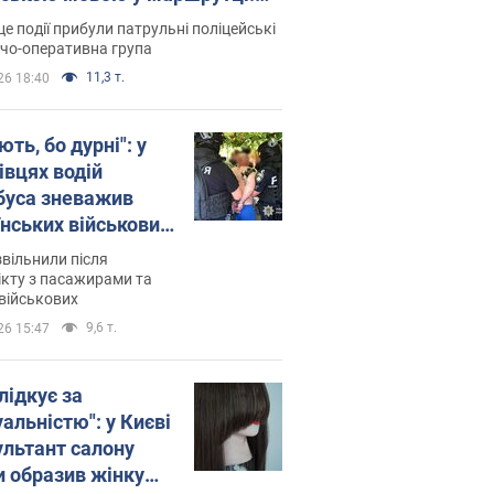
ція склала адмінпротокол.
це події прибули патрульні поліцейські
о
дчо-оперативна група
11,3 т.
26 18:40
ть, бо дурні": у
івцях водій
буса зневажив
їнських військових
латився. Відео
звільнили після
кту з пасажирами та
військових
9,6 т.
26 15:47
лідкує за
альністю": у Києві
ультант салону
и образив жінку