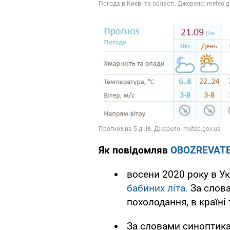
Як повідомляв
OBOZREVAT
восени 2020 року в Ук
бабиних літа.
За слова
похолодання, в країні 
За словами синоптика