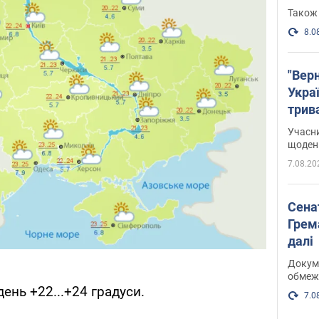
Також 
8.0
"Верн
Украї
трив
карт
Учасн
щоденн
7.08.20
Сена
Грема
далі
Докуме
обмеж
вдень +22...+24 градуси.
7.0