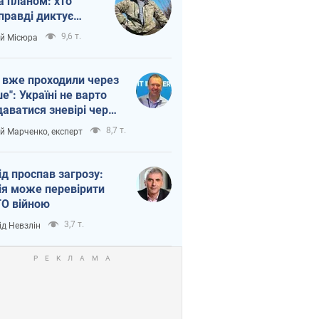
а планом: хто
правді диктує
п війни
9,6 т.
ій Місюра
 вже проходили через
ше": Україні не варто
даватися зневірі через
етний терор
8,7 т.
ій Марченко, експерт
ід проспав загрозу:
ія може перевірити
О війною
3,7 т.
ід Невзлін