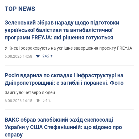
TOP NEWS
Зеленський зібрав нараду щодо підготовки
української балістики та антибалістичної
програми FREYJA: які рішення готуються
У Києві розраховують на успішне завершення проєкту FREYJA
24,9 т.
6.08.2026 14:58
Росія вдарила по складах і інфраструктурі на
Дніпропетровщині: є загиблі і поранені. Фото
Заигнуло четверо людей
5,4 т.
6.08.2026 14:15
ВАКС обрав запобіжний захід експосолці
України у США Стефанішиній: що відомо про
справу