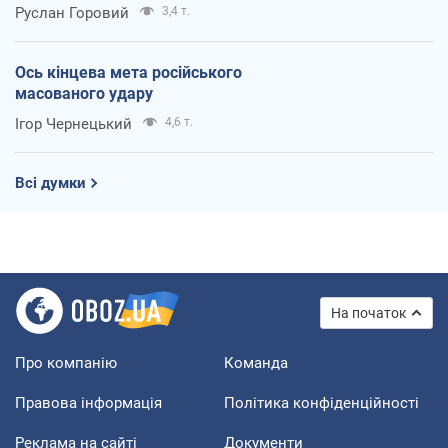
Руслан Горовий
3,4 т.
Ось кінцева мета російського
масованого удару
Ігор Чернецький
4,6 т.
Всі думки
На початок
Про компанію
Команда
Правова інформація
Політика конфіденційності
Реклама на сайті
Документи