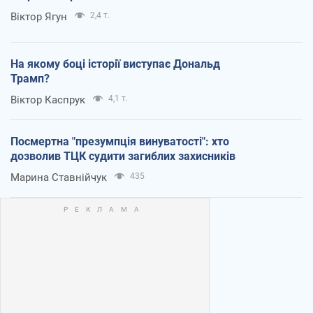
Віктор Ягун
2,4 т.
На якому боці історії виступає Дональд
Трамп?
Віктор Каспрук
4,1 т.
Посмертна "презумпція винуватості": хто
дозволив ТЦК судити загиблих захисників
Марина Ставнійчук
435