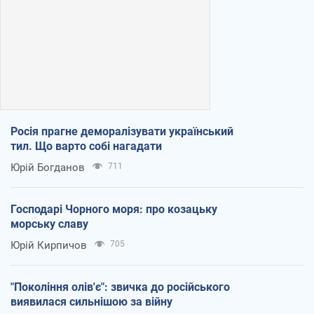
Росія прагне деморалізувати український
тил. Що варто собі нагадати
Юрій Богданов
711
Господарі Чорного моря: про козацьку
морську славу
Юрій Кирпичов
705
"Покоління олів'є": звичка до російського
виявилася сильнішою за війну