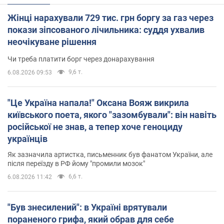
Жінці нарахували 729 тис. грн боргу за газ через
покази зіпсованого лічильника: суддя ухвалив
неочікуване рішення
Чи треба платити борг через донарахування
9,6 т.
6.08.2026 09:53
"Це Україна напала!" Оксана Вояж викрила
київського поета, якого "зазомбували": він навіть
російської не знав, а тепер хоче геноциду
українців
Як зазначила артистка, письменник був фанатом України, але
після переїзду в РФ йому "промили мозок"
6,6 т.
6.08.2026 11:42
"Був знесилений": в Україні врятували
пораненого грифа, який обрав для себе