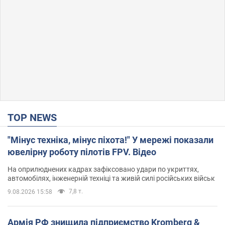
TOP NEWS
"Мінус техніка, мінус піхота!" У мережі показали
ювелірну роботу пілотів FPV. Відео
На оприлюднених кадрах зафіксовано удари по укриттях,
автомобілях, інженерній техніці та живій силі російських військ
7,8 т.
9.08.2026 15:58
Армія РФ знищила підприємство Kromberg &