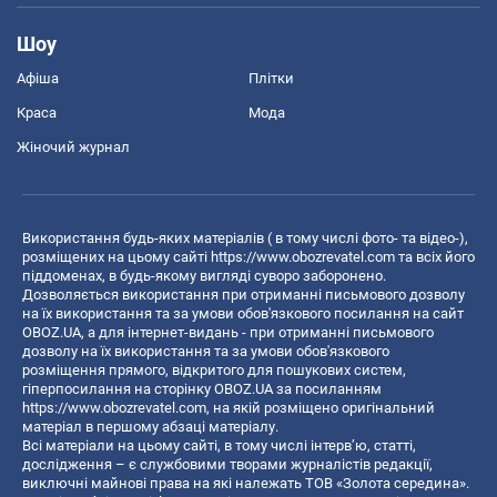
Шоу
Афіша
Плітки
Краса
Мода
Жіночий журнал
Використання будь-яких матеріалів ( в тому числі фото- та відео-),
розміщених на цьому сайті
https://www.obozrevatel.com
та всіх його
піддоменах, в будь-якому вигляді суворо заборонено.
Дозволяється використання при отриманні письмового дозволу
на їх використання та за умови обов'язкового посилання на сайт
OBOZ.UA, а для інтернет-видань - при отриманні письмового
дозволу на їх використання та за умови обов'язкового
розміщення прямого, відкритого для пошукових систем,
гіперпосилання на сторінку OBOZ.UA за посиланням
https://www.obozrevatel.com
, на якій розміщено оригінальний
матеріал в першому абзаці матеріалу.
Всі матеріали на цьому сайті, в тому числі інтерв’ю, статті,
дослідження – є службовими творами журналістів редакції,
виключні майнові права на які належать ТОВ «Золота середина».