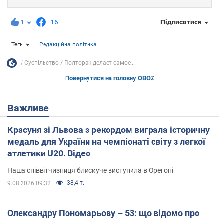
1
16
Підписатися
Теги
Редакційна політика
Суспільство
Полторак делает самое...
Повернутися на головну OBOZ
Важливе
Красуня зі Львова з рекордом виграла історичну
медаль для України на чемпіонаті світу з легкої
атлетики U20. Відео
Наша співвітчизниця блискуче виступила в Орегоні
38,4 т.
9.08.2026 09:32
Олександру Пономарьову – 53: що відомо про