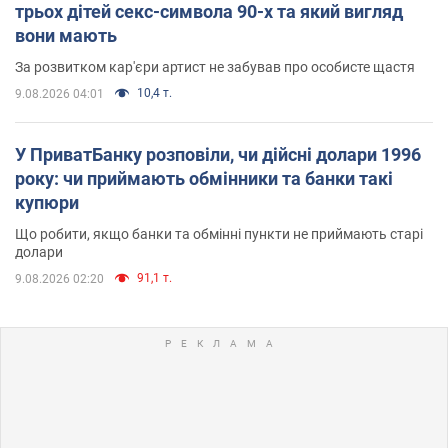
трьох дітей секс-символа 90-х та який вигляд
вони мають
За розвитком кар'єри артист не забував про особисте щастя
10,4 т.
9.08.2026 04:01
У ПриватБанку розповіли, чи дійсні долари 1996
року: чи приймають обмінники та банки такі
купюри
Що робити, якщо банки та обмінні пункти не приймають старі
долари
91,1 т.
9.08.2026 02:20