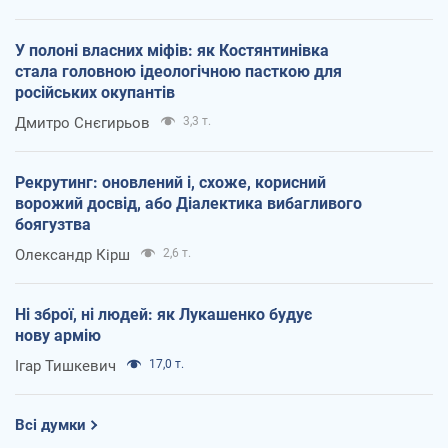
У полоні власних міфів: як Костянтинівка
стала головною ідеологічною пасткою для
російських окупантів
Дмитро Снєгирьов
3,3 т.
Рекрутинг: оновлений і, схоже, корисний
ворожий досвід, або Діалектика вибагливого
боягузтва
Олександр Кірш
2,6 т.
Ні зброї, ні людей: як Лукашенко будує
нову армію
Ігар Тишкевич
17,0 т.
Всі думки