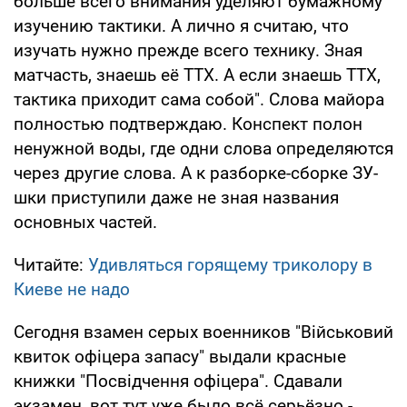
больше всего внимания уделяют бумажному
изучению тактики. А лично я считаю, что
изучать нужно прежде всего технику. Зная
матчасть, знаешь её ТТХ. А если знаешь ТТХ,
тактика приходит сама собой". Слова майора
полностью подтверждаю. Конспект полон
ненужной воды, где одни слова определяются
через другие слова. А к разборке-сборке ЗУ-
шки приступили даже не зная названия
основных частей.
Читайте:
Удивляться горящему триколору в
Киеве не надо
Сегодня взамен серых военников "Військовий
квиток офіцера запасу" выдали красные
книжки "Посвідчення офіцера". Сдавали
экзамен, вот тут уже было всё серьёзно -