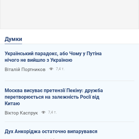
Думки
Український парадокс, або Чому у Путіна
нічого не вийшло з Україною
Віталій Портников
7,4 т.
Москва висуває претензії Пекіну: дружба
перетворюється на залежність Росії від
Китаю
Віктор Каспрук
7,4 т.
Дух Анкоріджа остаточно випарувався