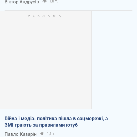
Віктор Андрусів
1,8 т.
Війна і медіа: політика пішла в соцмережі, а
ЗМІ грають за правилами ютуб
Павло Казарін
1,1 т.