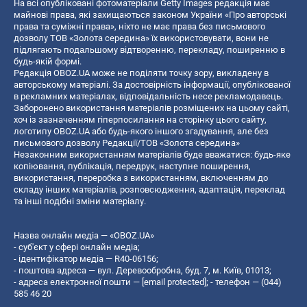
На всі опубліковані фотоматеріали Getty Images редакція має
майнові права, які захищаються законом України «Про авторські
права та суміжні права», ніхто не має права без письмового
дозволу ТОВ «Золота середина» їх використовувати, вони не
підлягають подальшому відтворенню, перекладу, поширенню в
будь-якій формі.
Редакція OBOZ.UA може не поділяти точку зору, викладену в
авторському матеріалі. За достовірність інформації, опублікованої
в рекламних матеріалах, відповідальність несе рекламодавець.
Заборонено використання матеріалів розміщених на цьому сайті,
хоч із зазначенням гіперпосилання на сторінку цього сайту,
логотипу OBOZ.UA або будь-якого іншого згадування, але без
письмового дозволу Редакції/ТОВ «Золота середина»
Незаконним використанням матеріалів буде вважатися: будь-яке
копiювання, публiкацiя, передрук, наступне поширення,
використання, переробка з використанням, включенням до
складу інших матеріалів, розповсюдження, адаптація, переклад
та інші подібні зміни матеріалу.
Назва онлайн медіа — «OBOZ.UA»
- суб'єкт у сфері онлайн медіа;
- ідентифікатор медіа — R40-06156;
- поштова адреса — вул. Деревообробна, буд. 7, м. Київ, 01013;
- адреса електронної пошти —
[email protected]
; - телефон — (044)
585 46 20