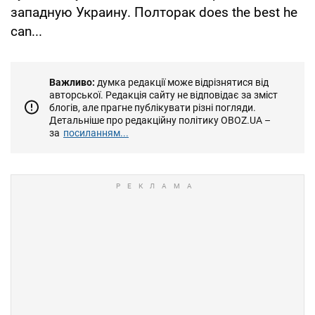
западную Украину. Полторак does the best he
can...
Важливо:
думка редакції може відрізнятися від
авторської. Редакція сайту не відповідає за зміст
блогів, але прагне публікувати різні погляди.
Детальніше про редакційну політику OBOZ.UA –
за
посиланням...