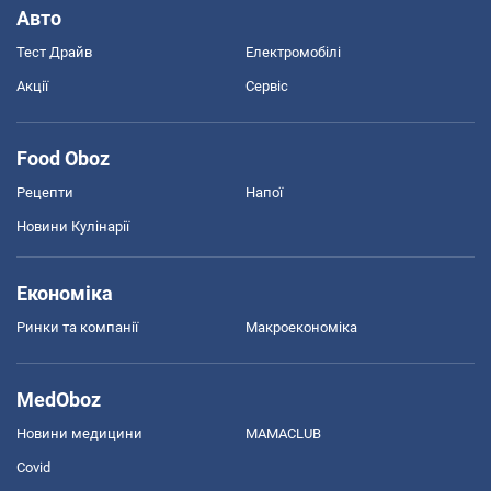
Авто
Тест Драйв
Електромобілі
Акції
Сервіс
Food Oboz
Рецепти
Напої
Новини Кулінарії
Економіка
Ринки та компанії
Макроекономіка
MedOboz
Новини медицини
MAMACLUB
Covid