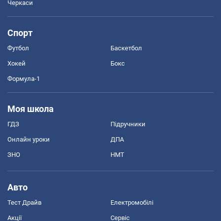
Черкаси
Спорт
Футбол
Баскетбол
Хокей
Бокс
Формула-1
Моя школа
ГДЗ
Підручники
Онлайн уроки
ДПА
ЗНО
НМТ
Авто
Тест Драйв
Електромобілі
Акції
Сервіс