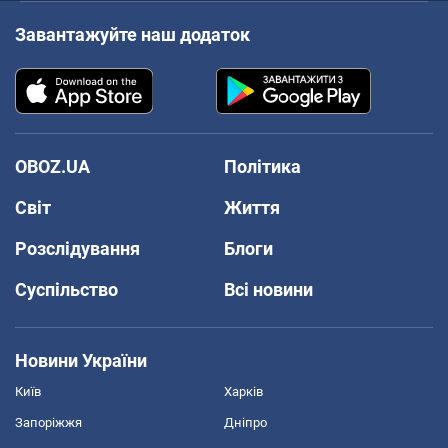
Завантажуйте наш додаток
OBOZ.UA
Політика
Світ
Життя
Розслідування
Блоги
Суспільство
Всі новини
Новини України
Київ
Харків
Запоріжжя
Дніпро