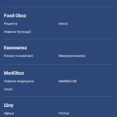
Food Oboz
Рецепти
Напої
Новини Кулінарії
Економіка
Ринки та компанії
Макроекономіка
MedOboz
Новини медицини
MAMACLUB
Covid
Шоу
Афіша
Плітки