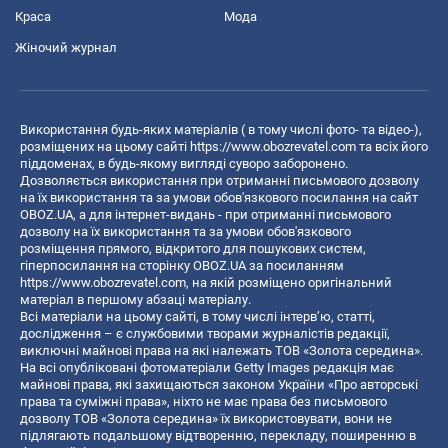
Краса
Мода
Жіночий журнал
Використання будь-яких матеріалів ( в тому числі фото- та відео-),
розміщених на цьому сайті
https://www.obozrevatel.com
та всіх його
піддоменах, в будь-якому вигляді суворо заборонено.
Дозволяється використання при отриманні письмового дозволу
на їх використання та за умови обов'язкового посилання на сайт
OBOZ.UA, а для інтернет-видань - при отриманні письмового
дозволу на їх використання та за умови обов'язкового
розміщення прямого, відкритого для пошукових систем,
гіперпосилання на сторінку OBOZ.UA за посиланням
https://www.obozrevatel.com
, на якій розміщено оригінальний
матеріал в першому абзаці матеріалу.
Всі матеріали на цьому сайті, в тому числі інтерв’ю, статті,
дослідження – є службовими творами журналістів редакції,
виключні майнові права на які належать ТОВ «Золота середина».
На всі опубліковані фотоматеріали Getty Images редакція має
майнові права, які захищаються законом України «Про авторські
права та суміжні права», ніхто не має права без письмового
дозволу ТОВ «Золота середина» їх використовувати, вони не
підлягають подальшому відтворенню, перекладу, поширенню в