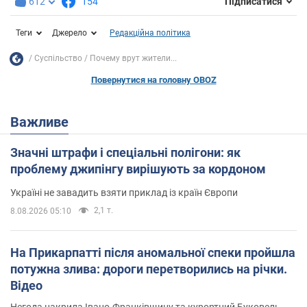
612
154
Підписатися
Теги
Джерело
Редакційна політика
Суспільство
Почему врут жители...
Повернутися на головну OBOZ
Важливе
Значні штрафи і спеціальні полігони: як
проблему джипінгу вирішують за кордоном
Україні не завадить взяти приклад із країн Європи
2,1 т.
8.08.2026 05:10
На Прикарпатті після аномальної спеки пройшла
потужна злива: дороги перетворились на річки.
Відео
Негода накрила Івано-Франківщину та курортний Буковель