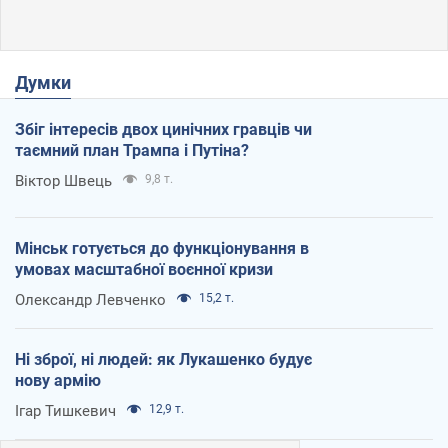
Думки
Збіг інтересів двох цинічних гравців чи
таємний план Трампа і Путіна?
Віктор Швець
9,8 т.
Мінськ готується до функціонування в
умовах масштабної воєнної кризи
Олександр Левченко
15,2 т.
Ні зброї, ні людей: як Лукашенко будує
нову армію
Ігар Тишкевич
12,9 т.