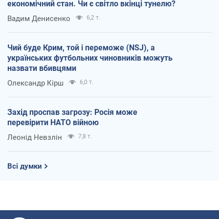
економічний стан. Чи є світло вкінці тунелю?
Вадим Денисенко
6,2 т.
Чий буде Крим, той і переможе (NSJ), а
українських футбольних чиновників можуть
назвати вбивцями
Олександр Кірш
6,0 т.
Захід проспав загрозу: Росія може
перевірити НАТО війною
Леонід Невзлін
7,8 т.
Всі думки