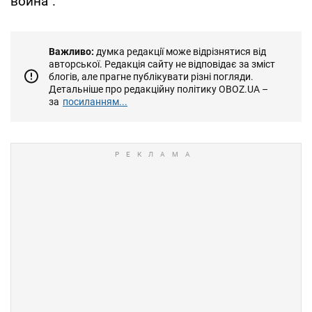
война".
Важливо:
думка редакції може відрізнятися від
авторської. Редакція сайту не відповідає за зміст
блогів, але прагне публікувати різні погляди.
Детальніше про редакційну політику OBOZ.UA –
за
посиланням...