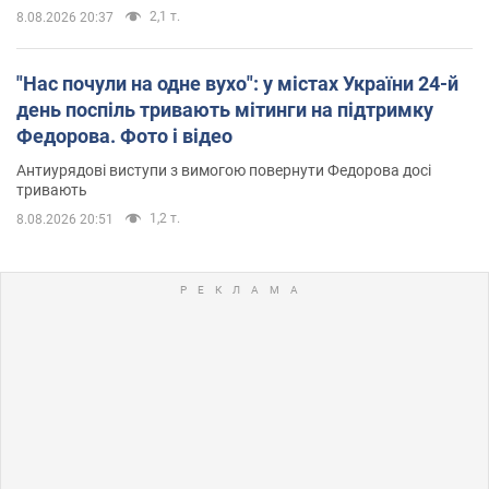
2,1 т.
8.08.2026 20:37
"Нас почули на одне вухо": у містах України 24-й
день поспіль тривають мітинги на підтримку
Федорова. Фото і відео
Антиурядові виступи з вимогою повернути Федорова досі
тривають
1,2 т.
8.08.2026 20:51