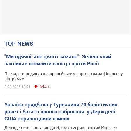
TOP NEWS
"Ми вдячні, але цього замало": Зеленський
закликав посилити санкції проти Росії
Президент подякував європейським партнерам за фінансову
підтримку
54,2 т.
8.08.2026 18:01
Україна придбала у Туреччини 70 балістичних
ракет і багато іншого озброєння: у Держдепі
США оприлюднили список
Держдеп вже поставив до відома американський Конгрес