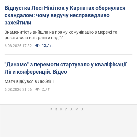
Відпустка Лесі Нікітюк у Карпатах обернулася
скандалом: чому ведучу несправедливо
захейтили
Знаменитість вийшла на пряму комунікацію в мережі та
розставила всі крапки над "і"
12,7 т.
6.08.2026 17:32
"Динамо" з перемоги стартувало у кваліфікації
Ліги конференцій. Відео
Матч відбувся в Любліні
2,0 т.
6.08.2026 21:56