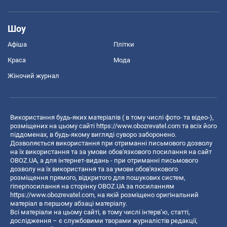
Шоу
Афіша
Плітки
Краса
Мода
Жіночий журнал
Використання будь-яких матеріалів ( в тому числі фото- та відео-),
розміщених на цьому сайті
https://www.obozrevatel.com
та всіх його
піддоменах, в будь-якому вигляді суворо заборонено.
Дозволяється використання при отриманні письмового дозволу
на їх використання та за умови обов'язкового посилання на сайт
OBOZ.UA, а для інтернет-видань - при отриманні письмового
дозволу на їх використання та за умови обов'язкового
розміщення прямого, відкритого для пошукових систем,
гіперпосилання на сторінку OBOZ.UA за посиланням
https://www.obozrevatel.com
, на якій розміщено оригінальний
матеріал в першому абзаці матеріалу.
Всі матеріали на цьому сайті, в тому числі інтерв’ю, статті,
дослідження – є службовими творами журналістів редакції,