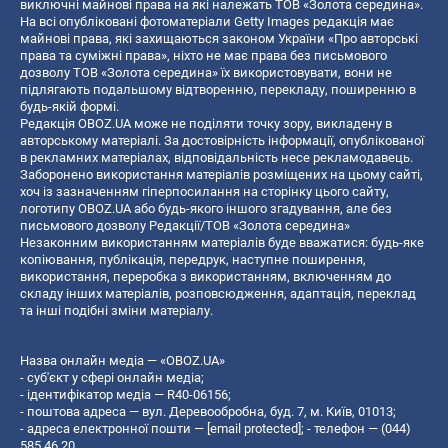
виключні майнові права на які належать ТОВ «Золота середина».
На всі опубліковані фотоматеріали Getty Images редакція має
майнові права, які захищаються законом України «Про авторські
права та суміжні права», ніхто не має права без письмового
дозволу ТОВ «Золота середина» їх використовувати, вони не
підлягають подальшому відтворенню, перекладу, поширенню в
будь-якій формі.
Редакція OBOZ.UA може не поділяти точку зору, викладену в
авторському матеріалі. За достовірність інформації, опублікованої
в рекламних матеріалах, відповідальність несе рекламодавець.
Заборонено використання матеріалів розміщених на цьому сайті,
хоч із зазначенням гіперпосилання на сторінку цього сайту,
логотипу OBOZ.UA або будь-якого іншого згадування, але без
письмового дозволу Редакції/ТОВ «Золота середина»
Незаконним використанням матеріалів буде вважатися: будь-яке
копiювання, публiкацiя, передрук, наступне поширення,
використання, переробка з використанням, включенням до
складу інших матеріалів, розповсюдження, адаптація, переклад
та інші подібні зміни матеріалу.
Назва онлайн медіа — «OBOZ.UA»
- суб'єкт у сфері онлайн медіа;
- ідентифікатор медіа — R40-06156;
- поштова адреса — вул. Деревообробна, буд. 7, м. Київ, 01013;
- адреса електронної пошти —
[email protected]
; - телефон — (044)
585 46 20