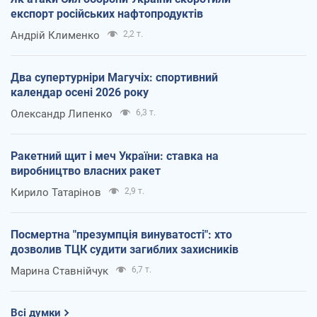
експорт російських нафтопродуктів
Андрій Клименко
2,2 т.
Два супертурніри Магучіх: спортивний
календар осені 2026 року
Олександр Липенко
6,3 т.
Ракетний щит і меч України: ставка на
виробництво власних ракет
Кирило Татарінов
2,9 т.
Посмертна "презумпція винуватості": хто
дозволив ТЦК судити загиблих захисників
Марина Ставнійчук
6,7 т.
Всі думки