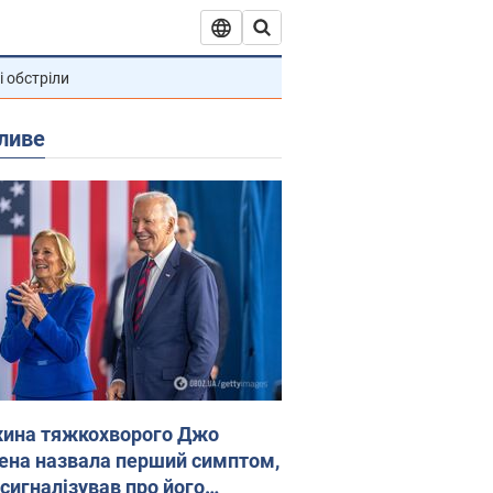
і обстріли
ливе
ина тяжкохворого Джо
ена назвала перший симптом,
 сигналізував про його