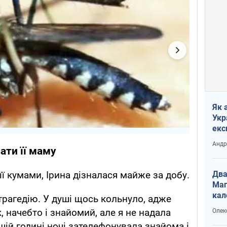
Як 
Укр
екс
наф
Андр
ати її маму
Два
її кумами, Ірина дізналася майже за добу.
Маг
кал
трагедію. У душі щось кольнуло, адже
, начебто і знайомий, але я не надала
Олек
шій годині ночі зателефонувала знайома і