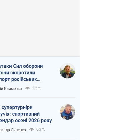
атаки Сил оборони
аїни скоротили
порт російських
топродуктів
2,2 т.
ій Клименко
 супертурніри
учіх: спортивний
ендар осені 2026 року
6,3 т.
сандр Липенко