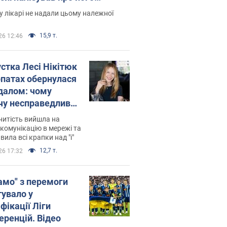
есивний" рак
 лікарі не надали цьому належної
15,9 т.
26 12:46
устка Лесі Нікітюк
рпатах обернулася
далом: чому
чу несправедливо
йтили
нитість вийшла на
комунікацію в мережі та
вила всі крапки над "і"
12,7 т.
26 17:32
амо" з перемоги
тувало у
фікації Ліги
еренцій. Відео