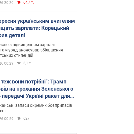
64,7 т.
26 20:20
вересня українським вчителям
ищать зарплати: Корецький
рив деталі
асно з підвищенням зарплат
гам уряд анонсував збільшення
тських стипендій
3,1 т.
26 00:29
 теж вони потрібні": Трамп
овів на прохання Зеленського
 передачі Україні ракет для
ot
анські запаси окремих боєприпасів
ені
627
26 00:59