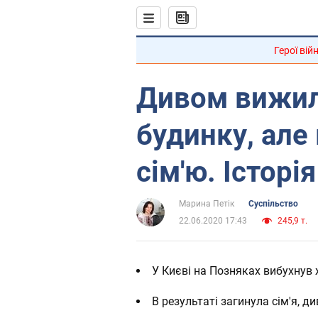
Герої вій
Дивом вижила
будинку, але
сім'ю. Історі
Марина Петік
Суспільство
22.06.2020 17:43
245,9 т.
У Києві на Позняках вибухнув
В результаті загинула сім'я, 