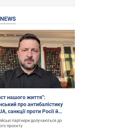
P NEWS
ист нашого життя":
нський про антибалістику
A, санкції проти Росії й
имку аграріїв. Відео
йські партнери долучаються до
ого проєкту