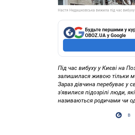
Будьте першими у кур
OBOZ.UA у Google
Під час вибуху у Києві на П
залишилася живою тільки м
Зараз дівчина перебуває у с
з'явилися підозрілі
люди, як
називаються родичами чи о
В