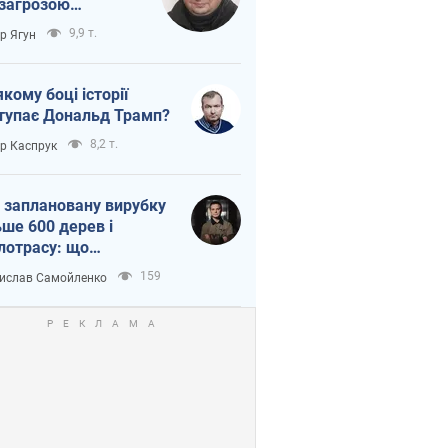
 загрозою
тична логістика
9,9 т.
ор Ягун
якому боці історії
тупає Дональд Трамп?
8,2 т.
ор Каспрук
 заплановану вирубку
ьше 600 дерев і
лотрасу: що
бувається на Теремках
159
ислав Самойленко
иєві