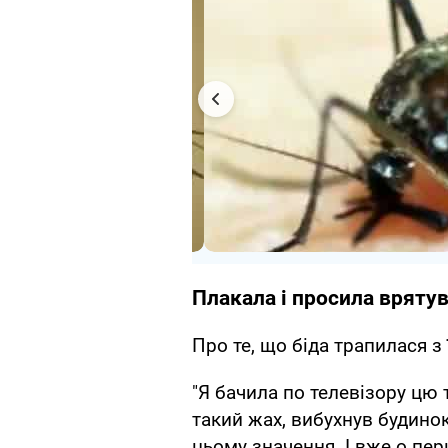
Плакала і просила врятув
Про те, що біда трапилася з 
"Я бачила по телевізору цю 
такий жах, вибухнув будинок
цьому значення. І вже о пер