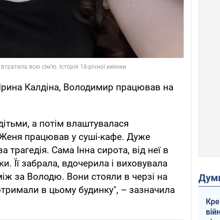
ї Ірина Калдіна, Володимир працював на
дітьми, а потім влаштувалася
Женя працював у суші-кафе. Дуже
а трагедія. Сама Інна сирота, від неї в
и. Її забрала, вдочерила і виховувала
між за Володю. Вони стояли в черзі на
Дум
 отримали в цьому будинку", – зазначила
Кре
вій