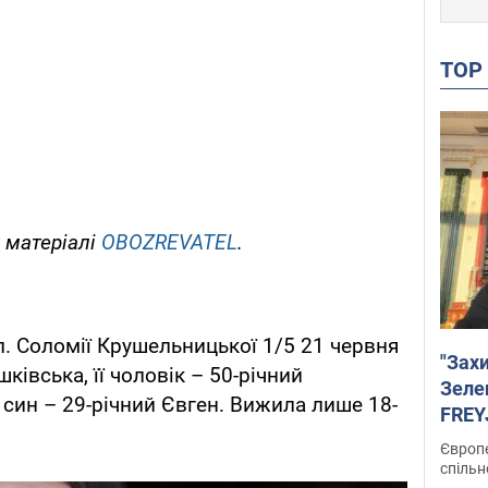
TO
 матеріалі
OBOZREVATEL
.
л. Соломії Крушельницької 1/5 21 червня
"Зах
ківська, її чоловік – 50-річний
Зеле
 син – 29-річний Євген. Вижила лише 18-
FREYJ
підтр
Європе
спільн