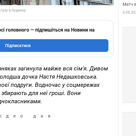
Матч в
6.08.20
сі головного — підпишіться на Новини на
Підписатися
озняках загинула майже вся сім'я. Дивом
олодша дочка Настя Недашковська.
воєї подруги. Водночас у соцмережах
і збирають для неї гроші. Вони
днокласниками.
ідео дня