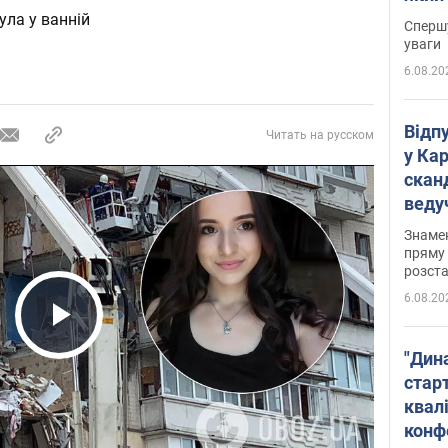
"агр
ула у ванній
Спершу
уваги
6.08.20
Відп
Читать на русском
у Ка
скан
веду
захе
Знаме
пряму 
розста
6.08.20
Play Video
"Дин
стар
квалі
конф