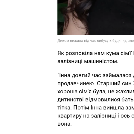
Як розповіла нам кума сім'
залізниці машиністом.
"Інна довгий час займалася 
продавчинею. Старший син 
хороша сім'я була, це жахлив
дитинстві відмовилися батьк
тітка. Потім Інна вийшла за
квартиру на залізниці і ось
вона.