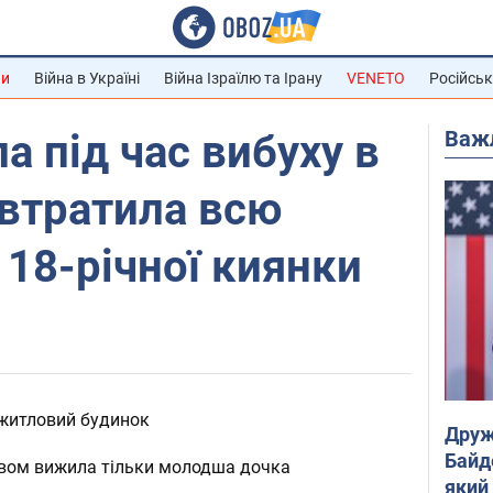
ни
Війна в Україні
Війна Ізраїлю та Ірану
VENETO
Російськ
Важ
 під час вибуху в
 втратила всю
я 18-річної киянки
 житловий будинок
Друж
Байд
дивом вижила тільки молодша дочка
який