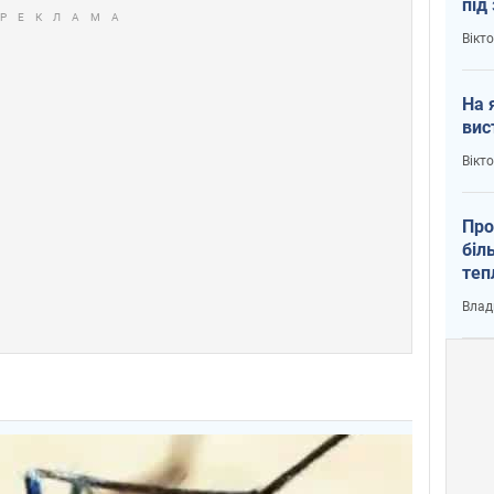
під
кри
Вікт
На 
вис
Вікт
Про
біл
теп
від
Влад
у К