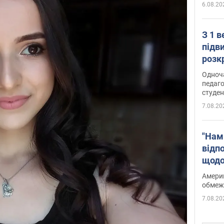
6.08.20
З 1 
підв
розк
Одноч
педаго
студен
7.08.20
"Нам
відп
щодо
Patri
Америк
обмеж
7.08.20