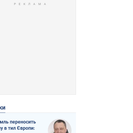
ки
мль переносить
ну в тил Європи: