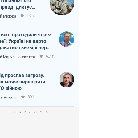
а планом: хто
правді диктує
п війни
6,0 т.
ій Місюра
 вже проходили через
ше": Україні не варто
даватися зневірі через
етний терор
6,7 т.
ій Марченко, експерт
ід проспав загрозу:
ія може перевірити
О війною
891
ід Невзлін