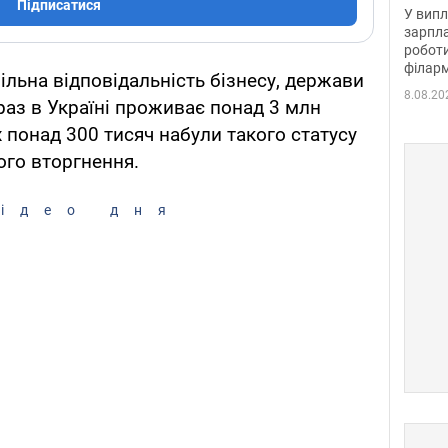
отри
Підписатися
У випл
зарпла
роботи
філарм
ільна відповідальність бізнесу, держави
8.08.20
раз в Україні проживає понад 3 млн
х понад 300 тисяч набули такого статусу
ого вторгнення.
ідео дня