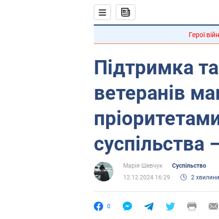
Герої вій
Підтримка т
ветеранів ма
пріоритетами
суспільства 
Марія Шевчук
Суспільство
12.12.2024 16:29
2 хвилин
0