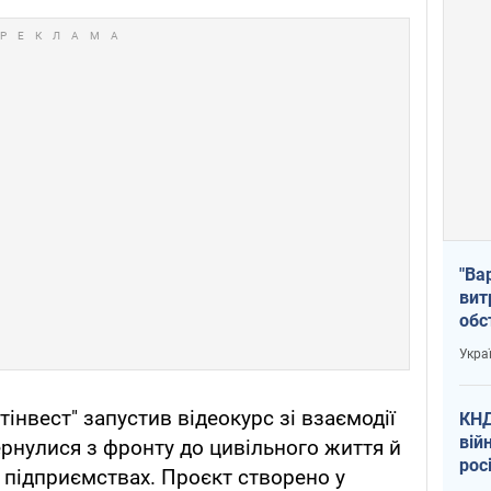
"Ва
вит
обс
вря
Укра
офі
тінвест" запустив відеокурс зі взаємодії
КНД
вій
ернулися з фронту до цивільного життя й
рос
а підприємствах. Проєкт створено у
пів