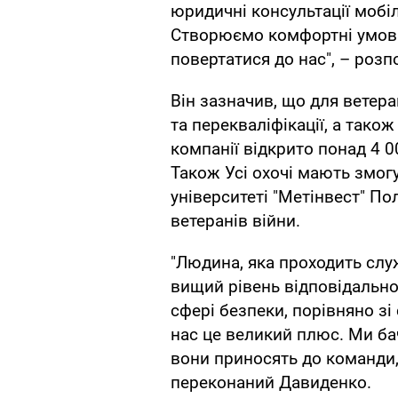
юридичні консультації мобі
Створюємо комфортні умови
повертатися до нас", – розп
Він зазначив, що для ветера
та перекваліфікації, а тако
компанії відкрито понад 4 0
Також Усі охочі мають змог
університеті "Метінвест" Пол
ветеранів війни.
"Людина, яка проходить слу
вищий рівень відповідально
сфері безпеки, порівняно з
нас це великий плюс. Ми бач
вони приносять до команди
переконаний Давиденко.