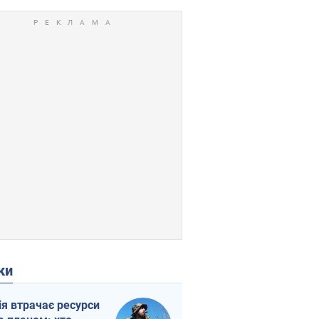
ки
ія втрачає ресурси