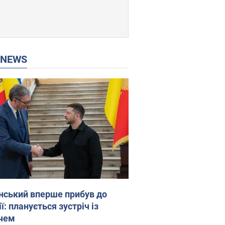
P NEWS
нський вперше прибув до
ї: планується зустріч із
чем