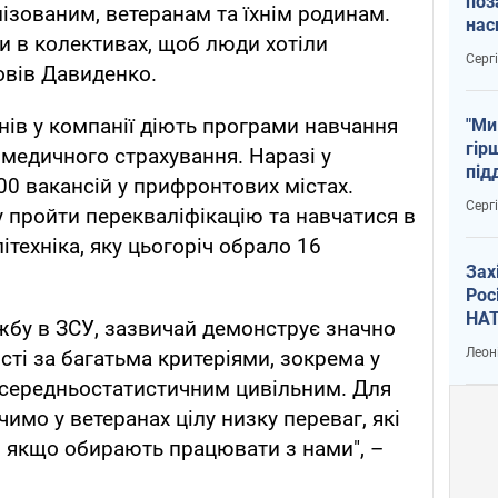
поз
лізованим, ветеранам та їхнім родинам.
нас
 в колективах, щоб люди хотіли
тем
Серг
овів Давиденко.
нів у компанії діють програми навчання
"Ми
гір
ж медичного страхування. Наразі у
під
00 вакансій у прифронтових містах.
рак
Серг
у пройти перекваліфікацію та навчатися в
ітехніка, яку цьогоріч обрало 16
Зах
Рос
НАТ
жбу в ЗСУ, зазвичай демонструє значно
Леон
сті за багатьма критеріями, зокрема у
і середньостатистичним цивільним. Для
имо у ветеранах цілу низку переваг, які
, якщо обирають працювати з нами", –