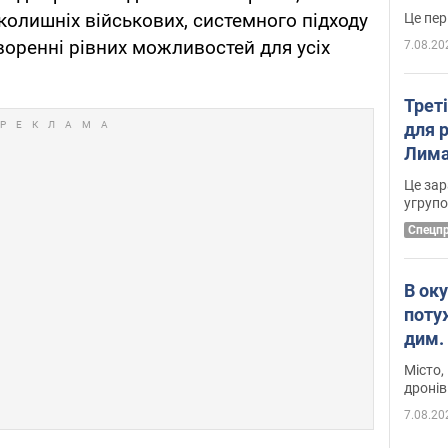
 колишніх військових, системного підходу
воренні рівних можливостей для усіх
7.08.20
Трет
для 
Лима
диск
Це зар
угруп
Cпецп
В ок
поту
дим. 
Місто,
дронів
7.08.20