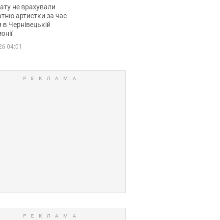
мувала співачка
ату не врахували
тню артистки за час
 в Чернівецькій
онії
26 04:01