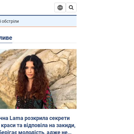
і обстріли
ливе
ічна Lama розкрила секрети
 краси та відповіла на закиди,
берігає молодість, адже не