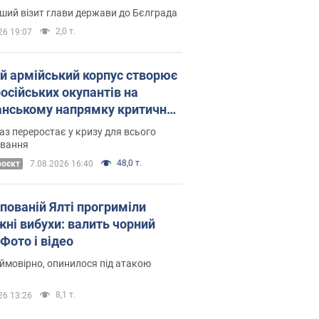
Це перший візит глави держави до Бєлграда
2,0 т.
26 19:07
ій армійський корпус створює
російських окупантів на
нському напрямку критичний
омфорт: як це вдалося
аз переростає у кризу для всього
овання
48,0 т.
роєкт
7.08.2026 16:40
упованій Ялті прогриміли
жні вибухи: валить чорний
Фото і відео
 ймовірно, опинилося під атакою
8,1 т.
26 13:26