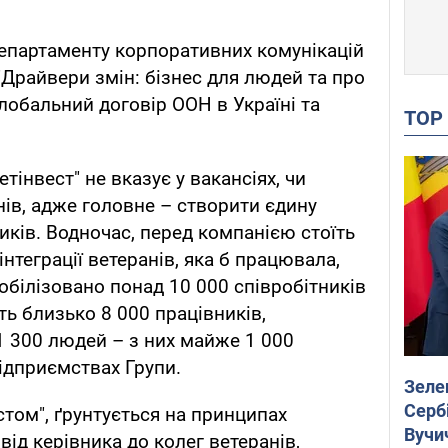
епартаменту корпоративних комунікацій
 "Драйвери змін: бізнес для людей та про
лобальний договір ООН в Україні та
TO
інвест" не вказує у вакансіях, чи
нів, адже головне – створити єдину
иків. Водночас, перед компанією стоїть
нтеграції ветеранів, яка б працювала,
обілізовано понад 10 000 співробітників
ть близько 8 000 працівників,
 300 людей – з них майже 1 000
ідприємствах Групи.
Зеле
Сербі
стом", ґрунтується на принципах
Вучи
від керівника до колег ветеранів,