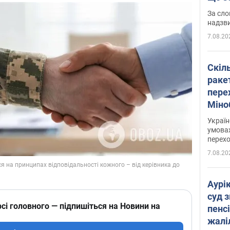
має 
За сло
надзв
7.08.20
Скіл
раке
перех
Міно
цифр
Украї
умовах
перех
7.08.20
Аурі
суд 
сі головного — підпишіться на Новини на
пенсі
жалі