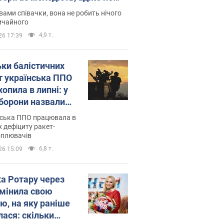
дітей
вами співачки, вона не робить нічого
ичайного
4,9 т.
26 17:39
ьки балістичних
т українська ППО
опила в липні: у
борони назвали
у
нська ППО працювала в
 дефіциту ракет-
оплювачів
6,8 т.
26 15:09
ка Ротару через
змінила свою
ю, на яку раніше
лася: скільки