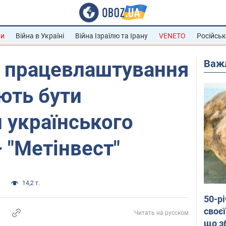
ни
Війна в Україні
Війна Ізраїлю та Ірану
VENETO
Російськ
Важ
а працевлаштування
ють бути
 українського
– "Метінвест"
и
14,2 т.
50-р
своєї
Читать на русском
що з