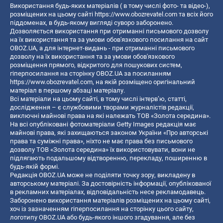
Використання будь-яких матеріалів ( в тому числі фото- та відео-),
розміщених на цьому сайті
https://www.obozrevatel.com
та всіх його
піддоменах, в будь-якому вигляді суворо заборонено.
Дозволяється використання при отриманні письмового дозволу
на їх використання та за умови обов'язкового посилання на сайт
OBOZ.UA, а для інтернет-видань - при отриманні письмового
дозволу на їх використання та за умови обов'язкового
розміщення прямого, відкритого для пошукових систем,
гіперпосилання на сторінку OBOZ.UA за посиланням
https://www.obozrevatel.com
, на якій розміщено оригінальний
матеріал в першому абзаці матеріалу.
Всі матеріали на цьому сайті, в тому числі інтерв’ю, статті,
дослідження – є службовими творами журналістів редакції,
виключні майнові права на які належать ТОВ «Золота середина».
На всі опубліковані фотоматеріали Getty Images редакція має
майнові права, які захищаються законом України «Про авторські
права та суміжні права», ніхто не має права без письмового
дозволу ТОВ «Золота середина» їх використовувати, вони не
підлягають подальшому відтворенню, перекладу, поширенню в
будь-якій формі.
Редакція OBOZ.UA може не поділяти точку зору, викладену в
авторському матеріалі. За достовірність інформації, опублікованої
в рекламних матеріалах, відповідальність несе рекламодавець.
Заборонено використання матеріалів розміщених на цьому сайті,
хоч із зазначенням гіперпосилання на сторінку цього сайту,
логотипу OBOZ.UA або будь-якого іншого згадування, але без