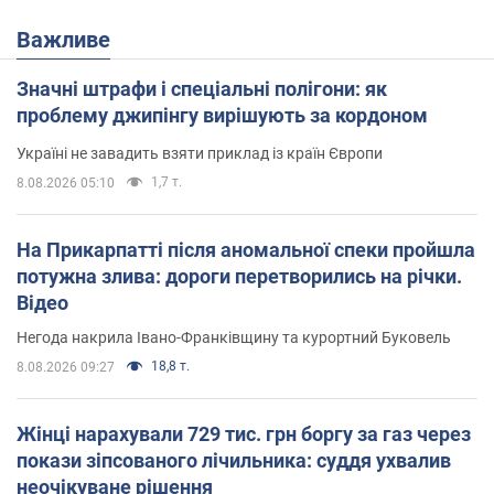
Важливе
Значні штрафи і спеціальні полігони: як
проблему джипінгу вирішують за кордоном
Україні не завадить взяти приклад із країн Європи
1,7 т.
8.08.2026 05:10
На Прикарпатті після аномальної спеки пройшла
потужна злива: дороги перетворились на річки.
Відео
Негода накрила Івано-Франківщину та курортний Буковель
18,8 т.
8.08.2026 09:27
Жінці нарахували 729 тис. грн боргу за газ через
покази зіпсованого лічильника: суддя ухвалив
неочікуване рішення