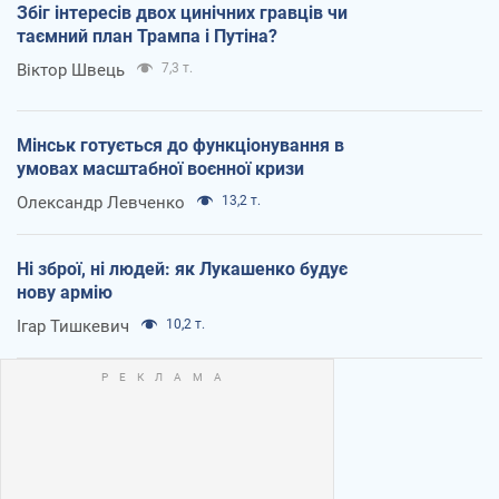
Збіг інтересів двох цинічних гравців чи
таємний план Трампа і Путіна?
Віктор Швець
7,3 т.
Мінськ готується до функціонування в
умовах масштабної воєнної кризи
Олександр Левченко
13,2 т.
Ні зброї, ні людей: як Лукашенко будує
нову армію
Ігар Тишкевич
10,2 т.