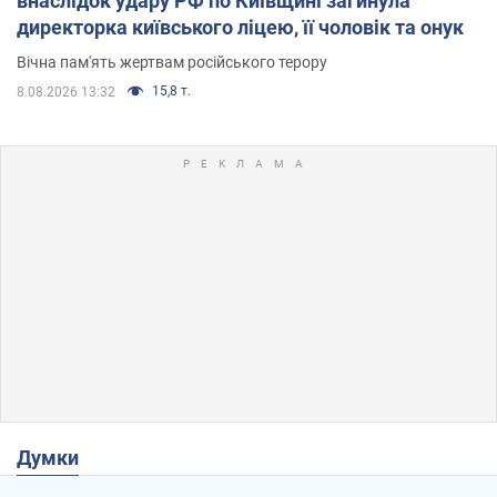
внаслідок удару РФ по Київщині загинула
директорка київського ліцею, її чоловік та онук
Вічна пам'ять жертвам російського терору
15,8 т.
8.08.2026 13:32
Думки