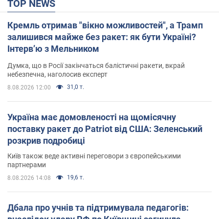
TOP NEWS
Кремль отримав "вікно можливостей", а Трамп
залишився майже без ракет: як бути Україні?
Інтерв’ю з Мельником
Думка, що в Росії закінчаться балістичні ракети, вкрай
небезпечна, наголосив експерт
31,0 т.
8.08.2026 12:00
Україна має домовленості на щомісячну
поставку ракет до Patriot від США: Зеленський
розкрив подробиці
Київ також веде активні переговори з європейськими
партнерами
19,6 т.
8.08.2026 14:08
Дбала про учнів та підтримувала педагогів: