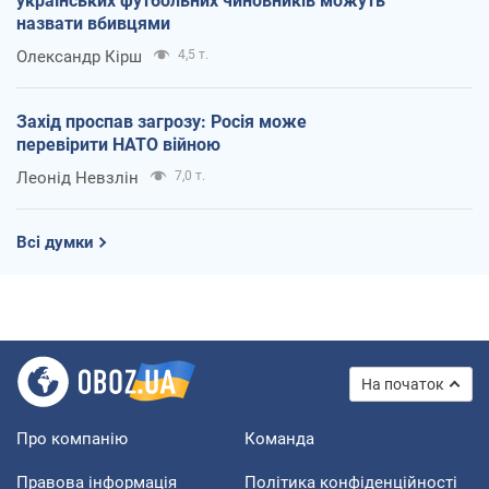
українських футбольних чиновників можуть
назвати вбивцями
Олександр Кірш
4,5 т.
Захід проспав загрозу: Росія може
перевірити НАТО війною
Леонід Невзлін
7,0 т.
Всі думки
На початок
Про компанію
Команда
Правова інформація
Політика конфіденційності