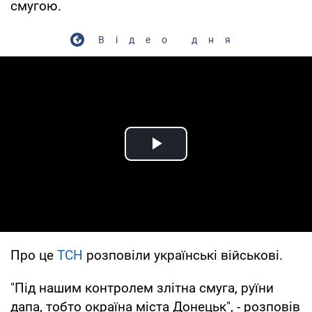
смугою.
Відео дня
Play Video
Про це
ТСН
розповіли українські військові.
"Під нашим контролем злітна смуга, руїни
дапа, тобто окраїна міста Донецьк", - розповів