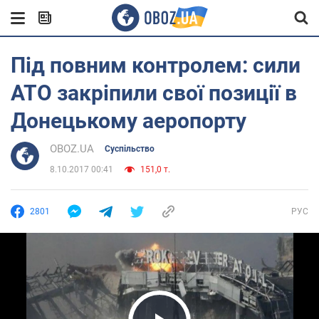
Під повним контролем: сили
АТО закріпили свої позиції в
Донецькому аеропорту
OBOZ.UA
Суспільство
8.10.2017 00:41
151,0 т.
2801
РУС