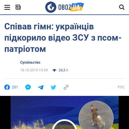
Співав гімн: українців
підкорило відео ЗСУ з псом-
патріотом
Суспільство
18.10.2019 19:39
26,5 т.
201
РУС