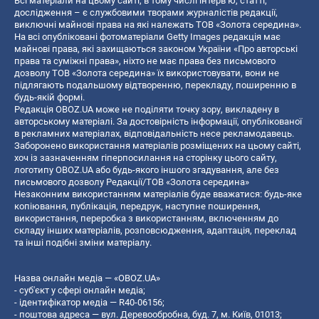
Всі матеріали на цьому сайті, в тому числі інтерв’ю, статті,
дослідження – є службовими творами журналістів редакції,
виключні майнові права на які належать ТОВ «Золота середина».
На всі опубліковані фотоматеріали Getty Images редакція має
майнові права, які захищаються законом України «Про авторські
права та суміжні права», ніхто не має права без письмового
дозволу ТОВ «Золота середина» їх використовувати, вони не
підлягають подальшому відтворенню, перекладу, поширенню в
будь-якій формі.
Редакція OBOZ.UA може не поділяти точку зору, викладену в
авторському матеріалі. За достовірність інформації, опублікованої
в рекламних матеріалах, відповідальність несе рекламодавець.
Заборонено використання матеріалів розміщених на цьому сайті,
хоч із зазначенням гіперпосилання на сторінку цього сайту,
логотипу OBOZ.UA або будь-якого іншого згадування, але без
письмового дозволу Редакції/ТОВ «Золота середина»
Незаконним використанням матеріалів буде вважатися: будь-яке
копiювання, публiкацiя, передрук, наступне поширення,
використання, переробка з використанням, включенням до
складу інших матеріалів, розповсюдження, адаптація, переклад
та інші подібні зміни матеріалу.
Назва онлайн медіа — «OBOZ.UA»
- суб'єкт у сфері онлайн медіа;
- ідентифікатор медіа — R40-06156;
- поштова адреса — вул. Деревообробна, буд. 7, м. Київ, 01013;