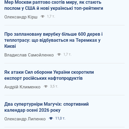
Мер Москви раптово схотів миру, як стають
послом у США й нові українські топ-рейтинги
Олександр Кірш
1,7 т.
Про заплановану вирубку більше 600 дерев і
теплотрасу: що відбувається на Теремках у
Києві
Владислав Самойленко
1,7 т.
Як атаки Сил оборони України скоротили
експорт російських нафтопродуктів
Андрій Клименко
3,5 т.
Два супертурніри Магучіх: спортивний
календар осені 2026 року
Олександр Липенко
11,0 т.