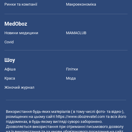
Ринки та компанії
Макроекономіка
MedOboz
Новини медицини
MAMACLUB
Covid
Шоу
Афіша
Плітки
Краса
Мода
Жіночий журнал
Використання будь-яких матеріалів ( в тому числі фото- та відео-),
розміщених на цьому сайті
https://www.obozrevatel.com
та всіх його
піддоменах, в будь-якому вигляді суворо заборонено.
Дозволяється використання при отриманні письмового дозволу
на їх використання та за умови обов'язкового посилання на сайт