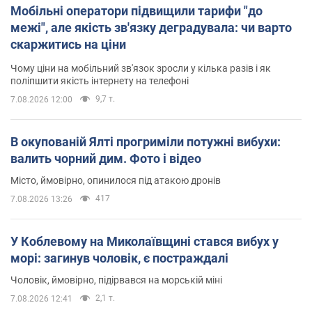
Мобільні оператори підвищили тарифи "до
межі", але якість зв'язку деградувала: чи варто
скаржитись на ціни
Чому ціни на мобільний зв'язок зросли у кілька разів і як
поліпшити якість інтернету на телефоні
9,7 т.
7.08.2026 12:00
В окупованій Ялті прогриміли потужні вибухи:
валить чорний дим. Фото і відео
Місто, ймовірно, опинилося під атакою дронів
417
7.08.2026 13:26
У Коблевому на Миколаївщині стався вибух у
морі: загинув чоловік, є постраждалі
Чоловік, ймовірно, підірвався на морській міні
2,1 т.
7.08.2026 12:41