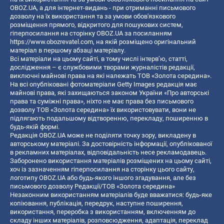
OBOZ.UA, а для інтернет-видань - при отриманні письмового
дозволу на їх використання та за умови обов'язкового
розміщення прямого, відкритого для пошукових систем,
гіперпосилання на сторінку OBOZ.UA за посиланням
https://www.obozrevatel.com
, на якій розміщено оригінальний
матеріал в першому абзаці матеріалу.
Всі матеріали на цьому сайті, в тому числі інтерв’ю, статті,
дослідження – є службовими творами журналістів редакції,
виключні майнові права на які належать ТОВ «Золота середина».
На всі опубліковані фотоматеріали Getty Images редакція має
майнові права, які захищаються законом України «Про авторські
права та суміжні права», ніхто не має права без письмового
дозволу ТОВ «Золота середина» їх використовувати, вони не
підлягають подальшому відтворенню, перекладу, поширенню в
будь-якій формі.
Редакція OBOZ.UA може не поділяти точку зору, викладену в
авторському матеріалі. За достовірність інформації, опублікованої
в рекламних матеріалах, відповідальність несе рекламодавець.
Заборонено використання матеріалів розміщених на цьому сайті,
хоч із зазначенням гіперпосилання на сторінку цього сайту,
логотипу OBOZ.UA або будь-якого іншого згадування, але без
письмового дозволу Редакції/ТОВ «Золота середина»
Незаконним використанням матеріалів буде вважатися: будь-яке
копiювання, публiкацiя, передрук, наступне поширення,
використання, переробка з використанням, включенням до
складу інших матеріалів, розповсюдження, адаптація, переклад