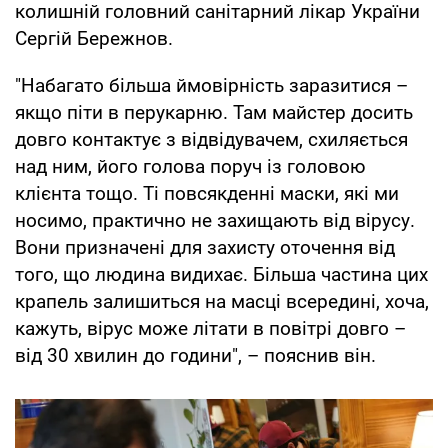
колишній головний санітарний лікар України
Сергій Бережнов.
"Набагато більша ймовірність заразитися –
якщо піти в перукарню. Там майстер досить
довго контактує з відвідувачем, схиляється
над ним, його голова поруч із головою
клієнта тощо. Ті повсякденні маски, які ми
носимо, практично не захищають від вірусу.
Вони призначені для захисту оточення від
того, що людина видихає. Більша частина цих
крапель залишиться на масці всередині, хоча,
кажуть, вірус може літати в повітрі довго –
від 30 хвилин до години", – пояснив він.