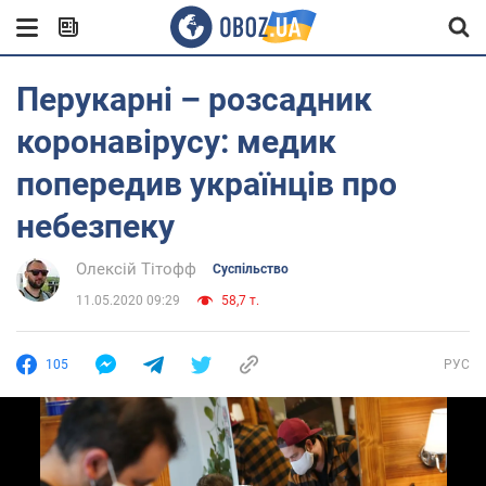
Перукарні – розсадник
коронавірусу: медик
попередив українців про
небезпеку
Олексій Тітофф
Суспільство
11.05.2020 09:29
58,7 т.
105
РУС