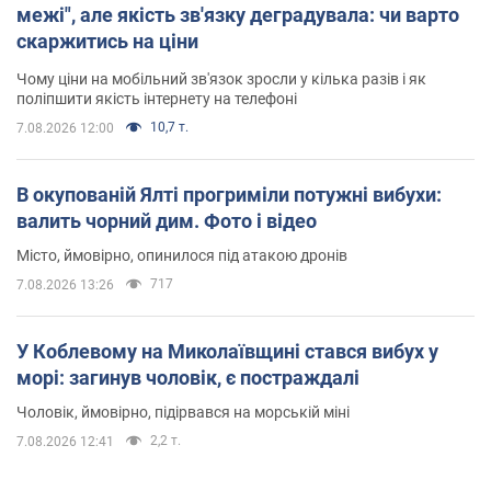
межі", але якість зв'язку деградувала: чи варто
скаржитись на ціни
Чому ціни на мобільний зв'язок зросли у кілька разів і як
поліпшити якість інтернету на телефоні
10,7 т.
7.08.2026 12:00
В окупованій Ялті прогриміли потужні вибухи:
валить чорний дим. Фото і відео
Місто, ймовірно, опинилося під атакою дронів
717
7.08.2026 13:26
У Коблевому на Миколаївщині стався вибух у
морі: загинув чоловік, є постраждалі
Чоловік, ймовірно, підірвався на морській міні
2,2 т.
7.08.2026 12:41