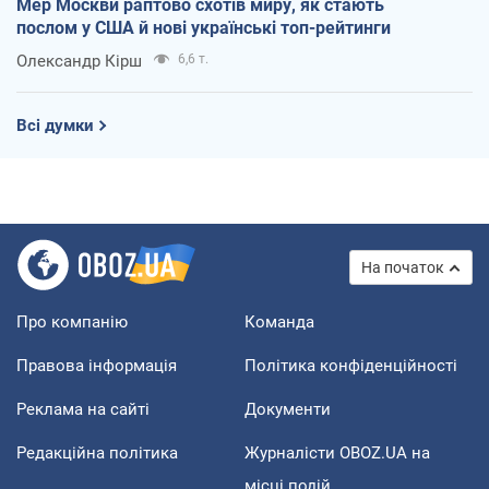
Мер Москви раптово схотів миру, як стають
послом у США й нові українські топ-рейтинги
Олександр Кірш
6,6 т.
Всі думки
На початок
Про компанію
Команда
Правова інформація
Політика конфіденційності
Реклама на сайті
Документи
Редакційна політика
Журналісти OBOZ.UA на
місці подій