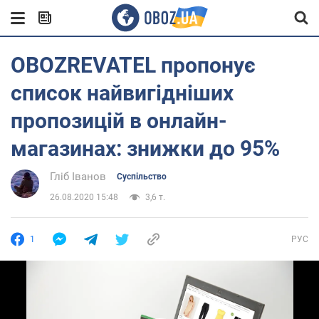
OBOZREVATEL пропонує
список найвигідніших
пропозицій в онлайн-
магазинах: знижки до 95%
Гліб Іванов
Суспільство
26.08.2020 15:48
3,6 т.
1
РУС