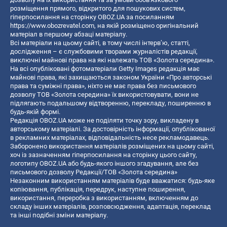
розміщення прямого, відкритого для пошукових систем,
гіперпосилання на сторінку OBOZ.UA за посиланням
https://www.obozrevatel.com
, на якій розміщено оригінальний
матеріал в першому абзаці матеріалу.
Всі матеріали на цьому сайті, в тому числі інтерв’ю, статті,
дослідження – є службовими творами журналістів редакції,
виключні майнові права на які належать ТОВ «Золота середина».
На всі опубліковані фотоматеріали Getty Images редакція має
майнові права, які захищаються законом України «Про авторські
права та суміжні права», ніхто не має права без письмового
дозволу ТОВ «Золота середина» їх використовувати, вони не
підлягають подальшому відтворенню, перекладу, поширенню в
будь-якій формі.
Редакція OBOZ.UA може не поділяти точку зору, викладену в
авторському матеріалі. За достовірність інформації, опублікованої
в рекламних матеріалах, відповідальність несе рекламодавець.
Заборонено використання матеріалів розміщених на цьому сайті,
хоч із зазначенням гіперпосилання на сторінку цього сайту,
логотипу OBOZ.UA або будь-якого іншого згадування, але без
письмового дозволу Редакції/ТОВ «Золота середина»
Незаконним використанням матеріалів буде вважатися: будь-яке
копiювання, публiкацiя, передрук, наступне поширення,
використання, переробка з використанням, включенням до
складу інших матеріалів, розповсюдження, адаптація, переклад
та інші подібні зміни матеріалу.