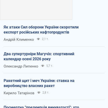
Як атаки Сил оборони України скоротили
експорт російських нафтопродуктів
Андрій Клименко
2,1 т.
Два супертурніри Магучіх: спортивний
календар осені 2026 року
Олександр Липенко
5,7 т.
Ракетний щит і меч України: ставка на
виробництво власних ракет
Кирило Татарінов
2,8 т.
Посмертна "презумпція винуватості": хто