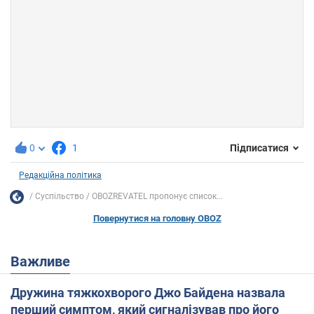
0
1
Підписатися
Редакційна політика
Суспільство
OBOZREVATEL пропонує список...
Повернутися на головну OBOZ
Важливе
Дружина тяжкохворого Джо Байдена назвала
перший симптом, який сигналізував про його