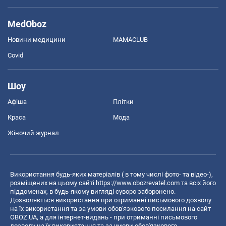
MedOboz
Новини медицини
MAMACLUB
Covid
Шоу
Афіша
Плітки
Краса
Мода
Жіночий журнал
Використання будь-яких матеріалів ( в тому числі фото- та відео-),
розміщених на цьому сайті
https://www.obozrevatel.com
та всіх його
піддоменах, в будь-якому вигляді суворо заборонено.
Дозволяється використання при отриманні письмового дозволу
на їх використання та за умови обов'язкового посилання на сайт
OBOZ.UA, а для інтернет-видань - при отриманні письмового
дозволу на їх використання та за умови обов'язкового