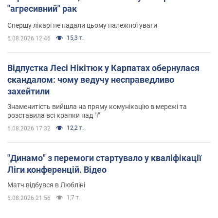
"агресивний" рак
Спершу лікарі не надали цьому належної уваги
15,3 т.
6.08.2026 12:46
Відпустка Лесі Нікітюк у Карпатах обернулася
скандалом: чому ведучу несправедливо
захейтили
Знаменитість вийшла на пряму комунікацію в мережі та
розставила всі крапки над "і"
12,2 т.
6.08.2026 17:32
"Динамо" з перемоги стартувало у кваліфікації
Ліги конференцій. Відео
Матч відбувся в Любліні
1,7 т.
6.08.2026 21:56