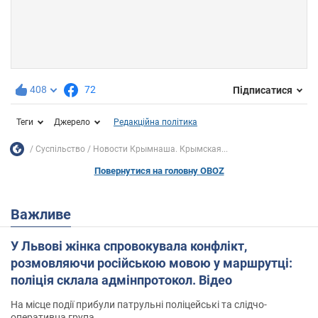
408
72
Підписатися
Теги
Джерело
Редакційна політика
Суспільство
Новости Крымнаша. Крымская...
Повернутися на головну OBOZ
Важливе
У Львові жінка спровокувала конфлікт,
розмовляючи російською мовою у маршрутці:
поліція склала адмінпротокол. Відео
На місце події прибули патрульні поліцейські та слідчо-
оперативна група