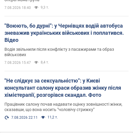
9,3 т.
7.08.2026 18:40
"Воюють, бо дурні": у Чернівцях водій автобуса
зневажив українських військових і поплатився.
Відео
Водія звільнили після конфлікту з пасажирами та образ
військових
8,4 т.
7.08.2026 15:47
"Не слідкує за сексуальністю": у Києві
консультант салону краси образив жінку після
хімієтерапії, розгорівся скандал. Фото
Працівник салону почав надавати оцінку зовнішності жінки,
сказавши, що вона носить "чоловічу стрижку"
11,2 т.
7.08.2026 22:11