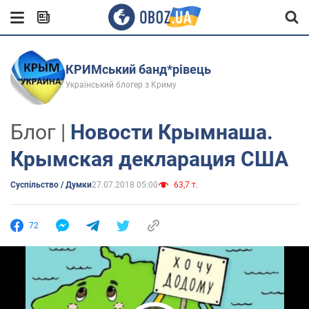
КРИМський банд*рівець
Український блогер з Криму
Блог |
Новости Крымнаша.
Крымская декларация США
Суспільство / Думки
27.07.2018 05:00
63,7 т.
72