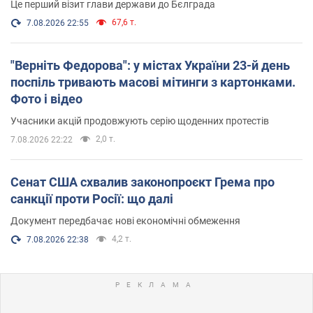
Це перший візит глави держави до Бєлграда
67,6 т.
7.08.2026 22:55
"Верніть Федорова": у містах України 23-й день
поспіль тривають масові мітинги з картонками.
Фото і відео
Учасники акцій продовжують серію щоденних протестів
2,0 т.
7.08.2026 22:22
Сенат США схвалив законопроєкт Грема про
санкції проти Росії: що далі
Документ передбачає нові економічні обмеження
4,2 т.
7.08.2026 22:38