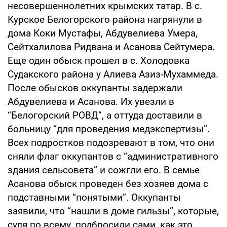
несовершеннолетних крымских татар. В с.
Курское Белогорского района нагрянули в
дома Коки Мустафы, Абдувелиева Умера,
Сейтхалилова Ридвана и Асанова Сейтумера.
Еще один обыск прошел в с. Холодовка
Судакского района у Алиева Азиз-Мухаммеда.
После обысков оккупанты задержали
Абдувелиева и Асанова. Их увезли в
“Белогорский РОВД”, а оттуда доставили в
больницу “для проведения медэкспертизы”.
Всех подростков подозревают в том, что они
сняли флаг оккупантов с “административного
здания сельсовета” и сожгли его. В семье
Асанова обыск проведен без хозяев дома с
подставными “понятыми”. Оккупанты
заявили, что “нашли в доме гильзы”, которые,
судя по всему, подбросили сами, как это