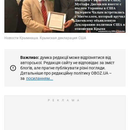
Важливо:
думка редакції може відрізнятися від
авторської. Редакція сайту не відповідає за зміст
блогів, але прагне публікувати різні погляди.
Детальніше про редакційну політику OBOZ.UA –
за
посиланням...