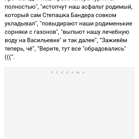
полностью", "истопчут наш асфальт родимый,
который сам Степашка Бандера совком
укладывал", "повыдирают наши родименькие
сорняки с газонов", "выпьют нашу лечебную
воду на Васильевке" и так далее”, “Заживём
теперь, чё”, “Верите, тут все "обрадовались"
(((”.