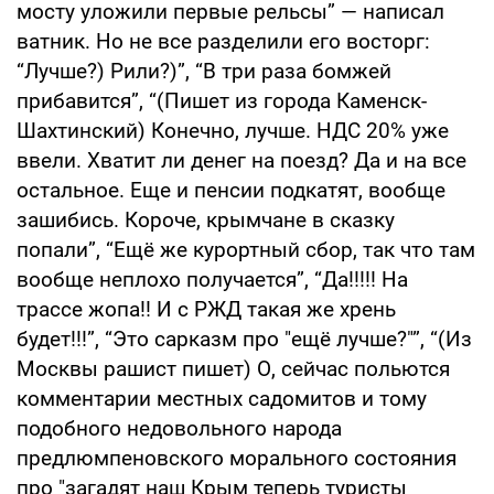
мосту уложили первые рельсы” — написал
ватник. Но не все разделили его восторг:
“Лучше?) Рили?)”, “В три раза бомжей
прибавится”, “(Пишет из города Каменск-
Шахтинский) Конечно, лучше. НДС 20% уже
ввели. Хватит ли денег на поезд? Да и на все
остальное. Еще и пенсии подкатят, вообще
зашибись. Короче, крымчане в сказку
попали”, “Ещё же курортный сбор, так что там
вообще неплохо получается”, “Да!!!!! На
трассе жопа!! И с РЖД такая же хрень
будет!!!”, “Это сарказм про "ещё лучше?"”, “(Из
Москвы рашист пишет) О, сейчас польются
комментарии местных садомитов и тому
подобного недовольного народа
предлюмпеновского морального состояния
про "загадят наш Крым теперь туристы