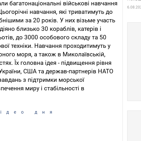
али багатонаціональні військові навчання
6.08.20
 Цьогорічні навчання, які триватимуть до
нішими за 20 років. У них візьме участь
діяно близько 30 кораблів, катерів і
льотів, до 3000 особового складу та 50
ової техніки. Навчання проходитимуть у
орного моря, а також в Миколаївській,
тях. Їх головна ідея - підвищення рівня
 України, США та держав-партнерів НАТО
 завдань з підтримки морської
зпечення миру і стабільності в
ідео дня