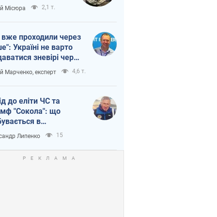
п війни
2,1 т.
ій Місюра
 вже проходили через
ше": Україні не варто
даватися зневірі через
етний терор
4,6 т.
ій Марченко, експерт
ід до еліти ЧС та
умф "Сокола": що
бувається в
аїнському хокеї
15
сандр Липенко