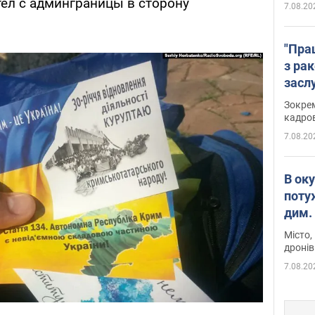
тел с админграницы в сторону
7.08.20
"Пра
з ра
засл
анон
Зокрем
кадров
7.08.20
В ок
поту
дим. 
Місто,
дронів
7.08.20