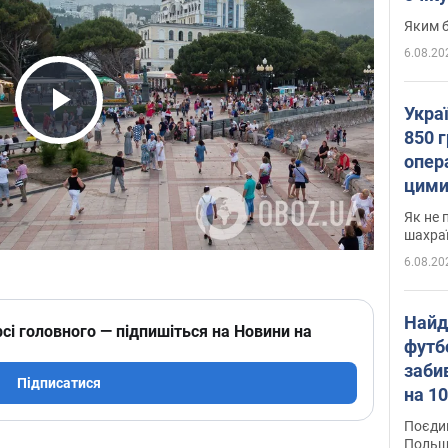
Яким б
6.08.20
Укра
Play Video
850 г
опера
цими
Як не 
шахра
6.08.20
Найд
сі головного — підпишіться на Новини на
футб
заби
Підписатися
на 10
Віде
Поєдин
Польщ