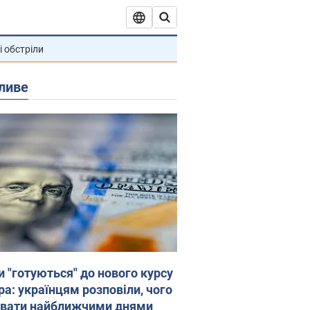
і обстріли
ливе
и "готуються" до нового курсу
ра: українцям розповіли, чого
увати найближчими днями