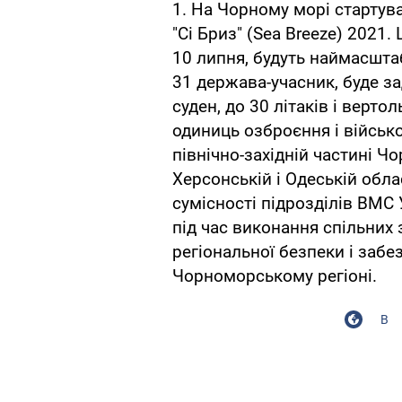
1. На Чорному морі стартув
"Сі Бриз" (Sea Breeze) 2021.
10 липня, будуть наймасштаб
31 держава-учасник, буде за
суден, до 30 літаків і верто
одиниць озброєння і військ
північно-західній частині Ч
Херсонській і Одеській облас
сумісності підрозділів ВМС
під час виконання спільних
регіональної безпеки і забе
Чорноморському регіоні.
В