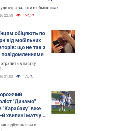
уде курс валюти в обмінниках
152,5 т.
26 22:58
їнцям обіцяють по
рн від мобільних
торів: що не так з
 повідомленнями
потрапити в пастку
їв
17,0 т.
26 21:02
орожчий
оліст "Динамо"
в "Карабаху" вже
-й хвилині матчу.
о
ок відбувається в
і