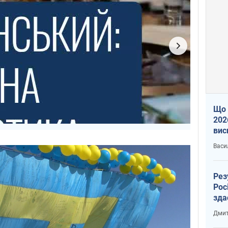
Що 
202
вис
про
Васи
Рез
Рос
зда
Дмит