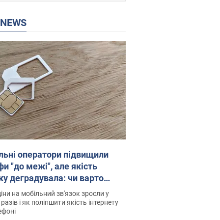
P NEWS
льні оператори підвищили
и "до межі", але якість
ку деградувала: чи варто
житись на ціни
іни на мобільний зв'язок зросли у
 разів і як поліпшити якість інтернету
ефоні