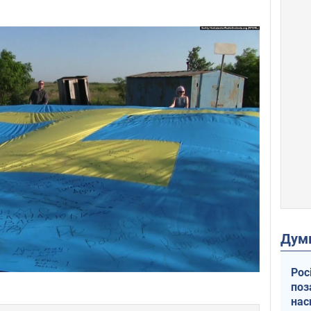
Дум
Рос
поз
нас