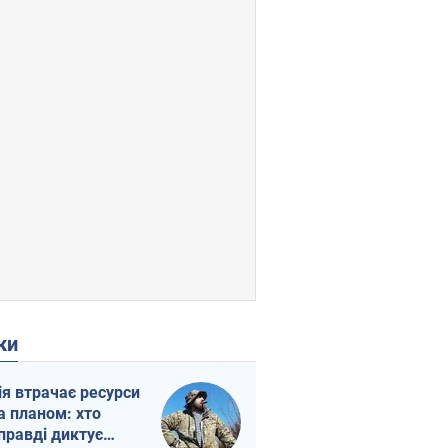
ки
ія втрачає ресурси
а планом: хто
правді диктує