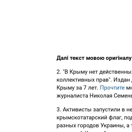
Далі текст мовою оригіналу
2. "В Крыму нет действенн
коллективных прав". Издан 
Крыму за 7 лет.
Прочтите
м
журналиста Николая Семен
3. Активисты запустили в 
крымскотатарский флаг, п
разных городов Украины, а