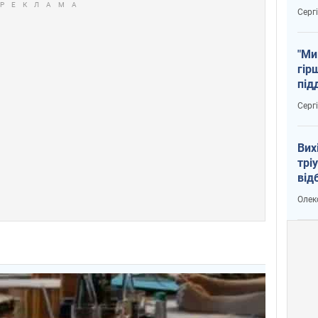
тем
Серг
"Ми
гір
під
рак
Серг
Вих
трі
від
укр
Олек