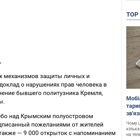
TO
.
ых механизмов защиты личных и
доклад о нарушениях прав человека в
нение бывшего политузника Кремля,
Мобі
ы.
тариф
зв'яз
небо над Крымским полуостровом
скар
Чому ц
одписанный пожеланиями от жителей
кілька
 также — 9 000 открыток с напоминанием
на тел