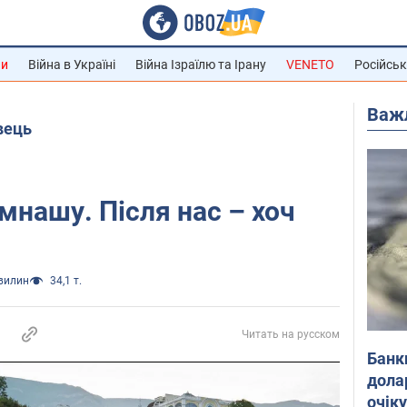
ни
Війна в Україні
Війна Ізраїлю та Ірану
VENETO
Російськ
Важ
вець
мнашу. Після нас – хоч
хвилин
34,1 т.
Читать на русском
Банк
дола
очік