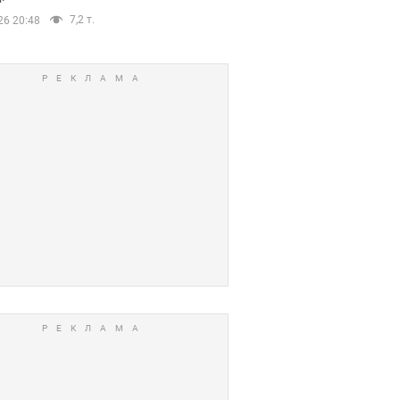
7,2 т.
26 20:48