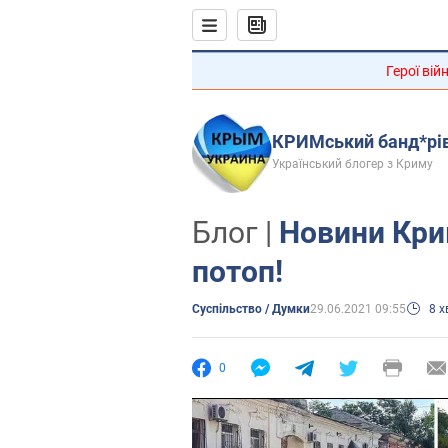
Герої вій
КРИМський банд*рі
Український блогер з Криму
Блог |
Новини Кри
потоп!
Суспільство / Думки
29.06.2021 09:55
8 
0