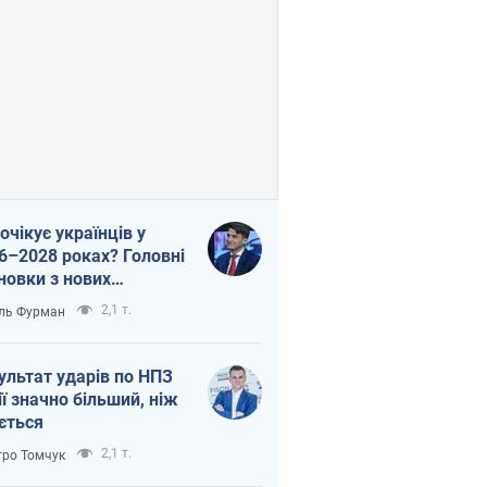
очікує українців у
6–2028 роках? Головні
новки з нових
гнозів від НБУ
2,1 т.
ль Фурман
ультат ударів по НПЗ
ії значно більший, ніж
ється
2,1 т.
ро Томчук