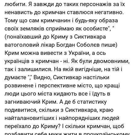
любити. Я завжди до таких персонажів за їх
ненависть до кримчан ставлюся негативно.
Тому що сам кримчанин і будь-яку образа
своїх земляків сприймаю як особисте", "
(понаїхавший до Криму з Сиктивкара
ватоголовий лікар Богдан Соболєв пише)
Крим можна вивести з України, а ось
українців з кримчан - ні. Як були двомовними,
так і залишилися. На якій вигідніше, на тій і
думаєте "," Видно, Сиктивкар настільки
розвинене і перспективне місто, що кращі
люди цього міста кидають все і їдуть в
загниваючий Крим. А де б статистику
подивитися, скільки з Сиктивкара, краю
найталановитіших і найпорядніших людей
переїхало до Криму? І скільки кримчан, щоб
позбавити себе муки жити в проукраїнському