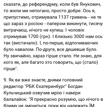
сказати, до референдуму, коли був Янукович,
то жили ми непогано, просто добре. Ось я,
припустимо, отримувала 1137 гривень - не те
що зараз з росією - папером викинути, тисячу
витрачаєш, нічого не купиш. І чоловік
отримував 1700 (грн). І близько 3000 нам ось
так (вистачало). І, по-перше, відпочиваючих
було навалом. По-друге, все дешевше було.
Ну звичайно, зараз гірше стало. Не знаю, для
кого як, але багато хто говорить, що (стало)
гірше".
9. Як ви вже знаєте, днями головний
редактор "РБК Єкатеринбург" Богдан
Кульчицький озвучив мрію і наміри
балалайок: "Я прекрасно розумію, що нічого в
Криму не зміниться, поки він належить ЇМ