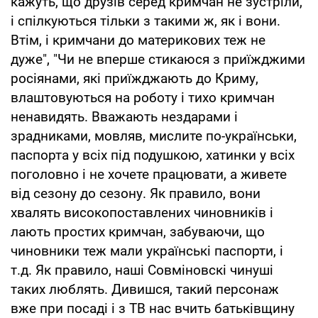
кажуть, що друзів серед кримчан не зустріли,
і спілкуються тільки з такими ж, як і вони.
Втім, і кримчани до материкових теж не
дуже", "Чи не вперше стикаюся з приїжджими
росіянами, які приїжджають до Криму,
влаштовуються на роботу і тихо кримчан
ненавидять. Вважають нездарами і
зрадниками, мовляв, мислите по-українськи,
паспорта у всіх під подушкою, хатинки у всіх
поголовно і не хочете працювати, а живете
від сезону до сезону. Як правило, вони
хвалять високопоставлених чиновників і
лають простих кримчан, забуваючи, що
чиновники теж мали українські паспорти, і
т.д. Як правило, наші Совміновскі чинуші
таких люблять. Дивишся, такий персонаж
вже при посаді і з ТВ нас вчить батьківщину