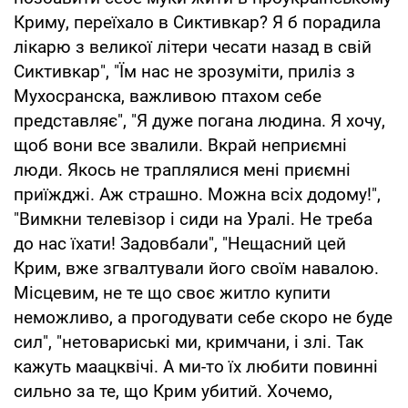
Криму, переїхало в Сиктивкар? Я б порадила
лікарю з великої літери чесати назад в свій
Сиктивкар", "Їм нас не зрозуміти, приліз з
Мухосранска, важливою птахом себе
представляє", "Я дуже погана людина. Я хочу,
щоб вони все звалили. Вкрай неприємні
люди. Якось не траплялися мені приємні
приїжджі. Аж страшно. Можна всіх додому!",
"Вимкни телевізор і сиди на Уралі. Не треба
до нас їхати! Задовбали", "Нещасний цей
Крим, вже згвалтували його своїм навалою.
Місцевим, не те що своє житло купити
неможливо, а прогодувати себе скоро не буде
сил", "нетовариські ми, кримчани, і злі. Так
кажуть маацквічі. А ми-то їх любити повинні
сильно за те, що Крим убитий. Хочемо,