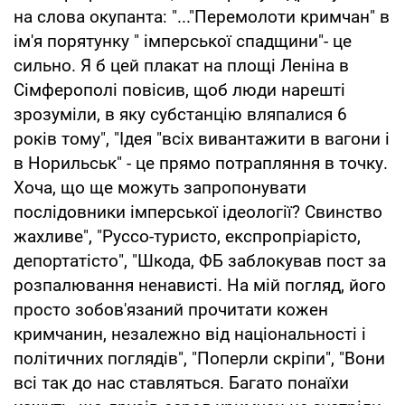
на слова окупанта: "..."Перемолоти кримчан" в
ім'я порятунку " імперської спадщини"- це
сильно. Я б цей плакат на площі Леніна в
Сімферополі повісив, щоб люди нарешті
зрозуміли, в яку субстанцію вляпалися 6
років тому", "Ідея "всіх вивантажити в вагони і
в Норильськ" - це прямо потрапляння в точку.
Хоча, що ще можуть запропонувати
послідовники імперської ідеології? Свинство
жахливе", "Руссо-туристо, експропріарісто,
депортатісто", "Шкода, ФБ заблокував пост за
розпалювання ненависті. На мій погляд, його
просто зобов'язаний прочитати кожен
кримчанин, незалежно від національності і
політичних поглядів", "Поперли скріпи", "Вони
всі так до нас ставляться. Багато понаїхи