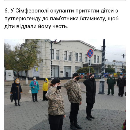
6. У Сімферополі окупанти притягли дітей з
путлерюгенду до пам'ятника їхтамнєту, щоб
діти віддали йому честь.