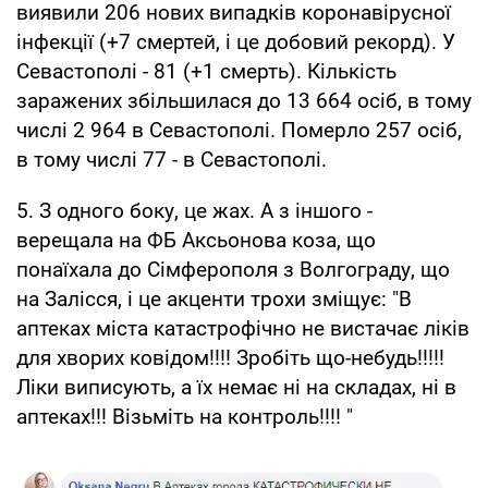
виявили 206 нових випадків коронавірусної
інфекції (+7 смертей, і це добовий рекорд). У
Севастополі - 81 (+1 смерть). Кількість
заражених збільшилася до 13 664 осіб, в тому
числі 2 964 в Севастополі. Померло 257 осіб,
в тому числі 77 - в Севастополі.
5. З одного боку, це жах. А з іншого -
верещала на ФБ Аксьонова коза, що
понаїхала до Сімферополя з Волгограду, що
на Залісся, і це акценти трохи зміщує: "В
аптеках міста катастрофічно не вистачає ліків
для хворих ковідом!!!! Зробіть що-небудь!!!!!
Ліки виписують, а їх немає ні на складах, ні в
аптеках!!! Візьміть на контроль!!!! "