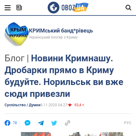
КРИМський банд*рівець
Український блогер з Криму
Блог |
Новини Кримнашу.
Дробарки прямо в Криму
будуйте. Норильськ ви вже
сюди привезли
Суспільство / Думки
8.11.2020 04:27
93,4 т.
78
РУС