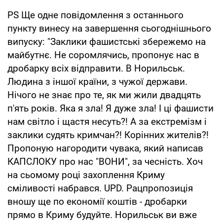
PS Ще одне повідомлення з останнього
пункту винесу на завершення сьогоднішнього
випуску: "Заклики фашистські збережемо на
майбутнє. Не соромлячись, пропонує нас в
дробарку всіх відправити. В Норильськ.
Людина з іншої країни, з чужої держави.
Нічого не знає про те, як ми жили двадцять
п'ять років. Яка я зла! Я дуже зла! І ці фашисти
нам світло і щастя несуть?! А за екстремізм і
заклики судять кримчан?! Корінних жителів?!
Пропоную нагородити чувака, який написав
КАПСЛОКУ про нас "ВОНИ", за чесність. Хоч
на сьомому році захоплення Криму
сміливості набрався. UPD. Рацпропозиція
вношу ще по економії коштів - дробарки
прямо в Криму будуйте. Норильськ ви вже