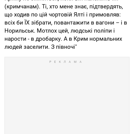
(кримчанам). Ті, хто мене знає, підтвердять,
що ходив по цій чортовій Ялті і примовляв:
всіх би ЇХ зібрати, повантажити в вагони – і в
Норильськ. Мотлох цей, людські поліпи і
нарости - в дробарку. А в Крим нормальних
людей заселити. З півночі"