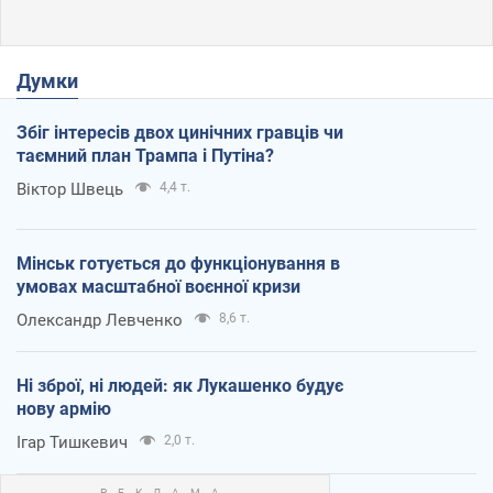
Думки
Збіг інтересів двох цинічних гравців чи
таємний план Трампа і Путіна?
Віктор Швець
4,4 т.
Мінськ готується до функціонування в
умовах масштабної воєнної кризи
Олександр Левченко
8,6 т.
Ні зброї, ні людей: як Лукашенко будує
нову армію
Ігар Тишкевич
2,0 т.