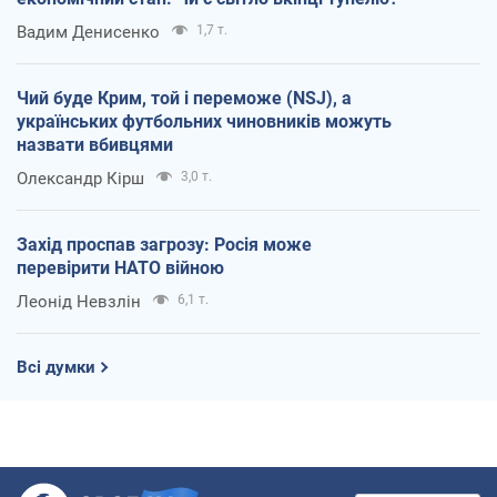
Вадим Денисенко
1,7 т.
Чий буде Крим, той і переможе (NSJ), а
українських футбольних чиновників можуть
назвати вбивцями
Олександр Кірш
3,0 т.
Захід проспав загрозу: Росія може
перевірити НАТО війною
Леонід Невзлін
6,1 т.
Всі думки