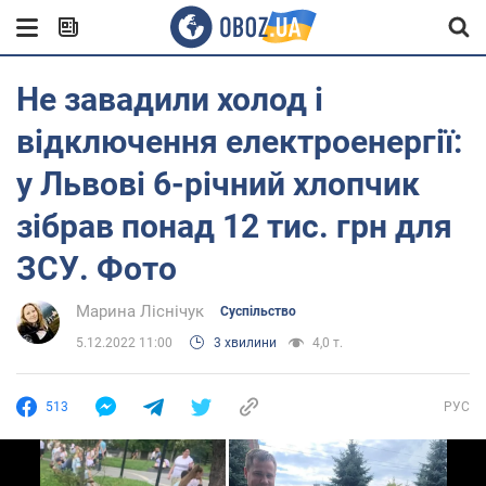
Не завадили холод і
відключення електроенергії:
у Львові 6-річний хлопчик
зібрав понад 12 тис. грн для
ЗСУ. Фото
Марина Ліснічук
Суспільство
5.12.2022 11:00
3 хвилини
4,0 т.
513
РУС