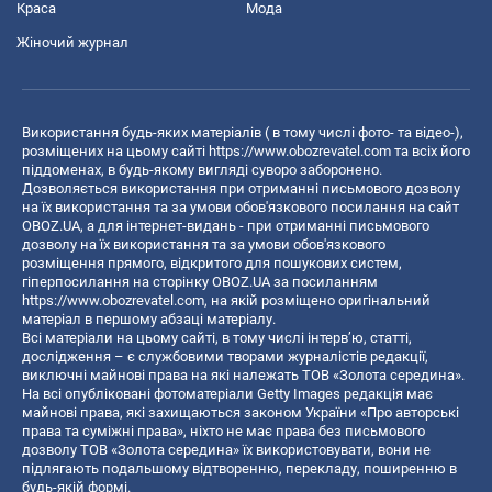
Краса
Мода
Жіночий журнал
Використання будь-яких матеріалів ( в тому числі фото- та відео-),
розміщених на цьому сайті
https://www.obozrevatel.com
та всіх його
піддоменах, в будь-якому вигляді суворо заборонено.
Дозволяється використання при отриманні письмового дозволу
на їх використання та за умови обов'язкового посилання на сайт
OBOZ.UA, а для інтернет-видань - при отриманні письмового
дозволу на їх використання та за умови обов'язкового
розміщення прямого, відкритого для пошукових систем,
гіперпосилання на сторінку OBOZ.UA за посиланням
https://www.obozrevatel.com
, на якій розміщено оригінальний
матеріал в першому абзаці матеріалу.
Всі матеріали на цьому сайті, в тому числі інтерв’ю, статті,
дослідження – є службовими творами журналістів редакції,
виключні майнові права на які належать ТОВ «Золота середина».
На всі опубліковані фотоматеріали Getty Images редакція має
майнові права, які захищаються законом України «Про авторські
права та суміжні права», ніхто не має права без письмового
дозволу ТОВ «Золота середина» їх використовувати, вони не
підлягають подальшому відтворенню, перекладу, поширенню в
будь-якій формі.