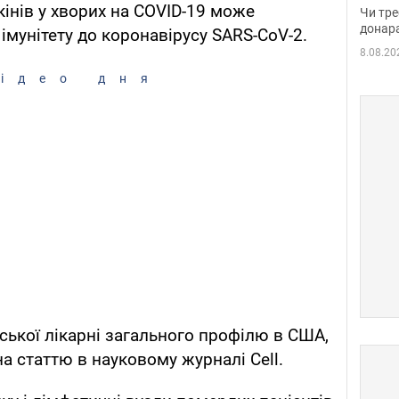
судд
кінів у хворих на COVID-19 може
Чи тре
неоч
донар
 імунітету до коронавірусу SARS-CoV-2.
8.08.20
ідео дня
ської лікарні загального профілю в США,
а статтю в науковому журналі Cell.