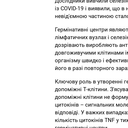
Дослідники вивчили селезін
із COVID-19 і виявили, що в 
невід'ємною частиною сталої
Гермінативні центри являют
лімфатичних вузлах і селезін
дозрівають виробляють анти
довгоживучими клітинами ім
організму швидко і ефективн
його в разі повторного зар
Ключову роль в утворенні г
допоміжні Т-клітини. З'ясув
допоміжні клітини не форму
цитокінів – сигнальних моле
відповіді. У важких випадк
кількість цитокінів TNF у т
гермінативні центри.