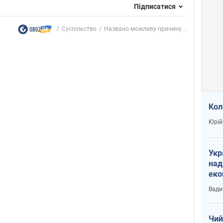
Підписатися
Суспільство
Названо можливу причину...
Кол
Юрій
Укр
над
еко
сві
Вади
Чий