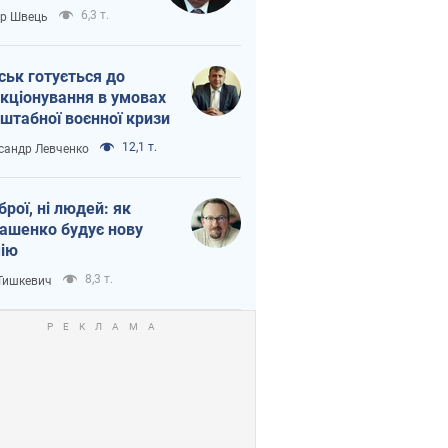
тіна?
6,3 т.
ор Швець
ськ готується до
кціонування в умовах
штабної воєнної кризи
12,1 т.
сандр Левченко
зброї, ні людей: як
ашенко будує нову
ію
8,3 т.
 Тишкевич