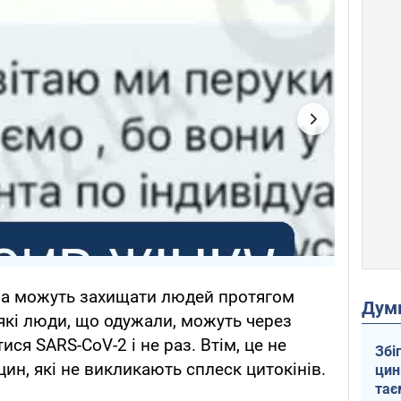
іла можуть захищати людей протягом
Дум
еякі люди, що одужали, можуть через
ися SARS-CoV-2 і не раз. Втім, це не
Збі
ин, які не викликають сплеск цитокінів.
цин
тає