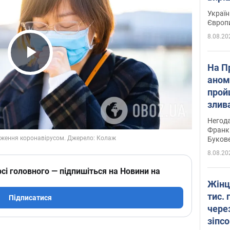
Україн
Європ
8.08.20
Play Video
На П
аном
прой
злив
пере
Негода
річки
Франк
Буков
8.08.20
сі головного — підпишіться на Новини на
Жінц
тис. 
Підписатися
чере
зіпс