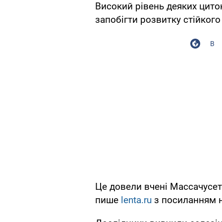
Високий рівень деяких цито
запобігти розвитку стійкого
В
Це довели вчені Массачусет
пише
lenta.ru
з посиланням н