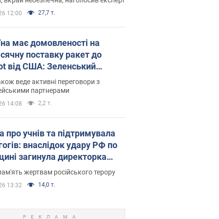
27,7 т.
26 12:00
їна має домовленості на
сячну поставку ракет до
iot від США: Зеленський
рив подробиці
акож веде активні переговори з
ейськими партнерами
2,2 т.
26 14:08
а про учнів та підтримувала
гогів: внаслідок удару РФ по
щині загинула директорка
ького ліцею, її чоловік та онук
пам'ять жертвам російського терору
14,0 т.
26 13:32