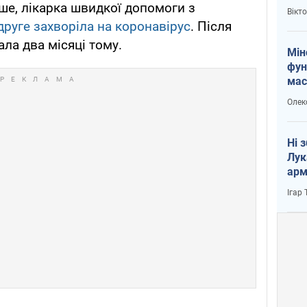
і Пу
ше, лікарка швидкої допомоги з
Вікт
друге захворіла на коронавірус
. Після
ла два місяці тому.
Мін
фун
мас
Олек
Ні 
Лук
арм
Ігар