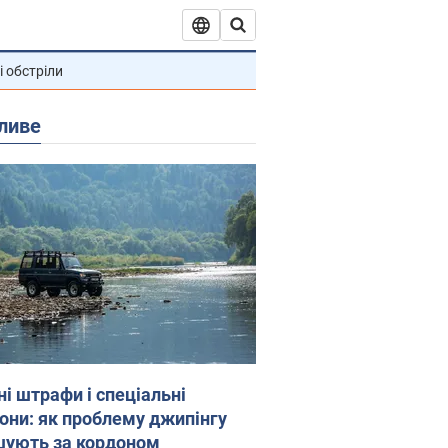
і обстріли
ливе
ні штрафи і спеціальні
гони: як проблему джипінгу
шують за кордоном