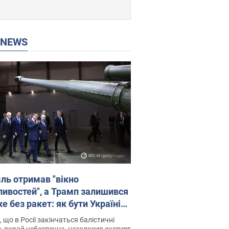
P NEWS
ль отримав "вікно
ивостей", а Трамп залишився
 без ракет: як бути Україні?
рв’ю з Мельником
 що в Росії закінчаться балістичні
, вкрай небезпечна, наголосив експерт