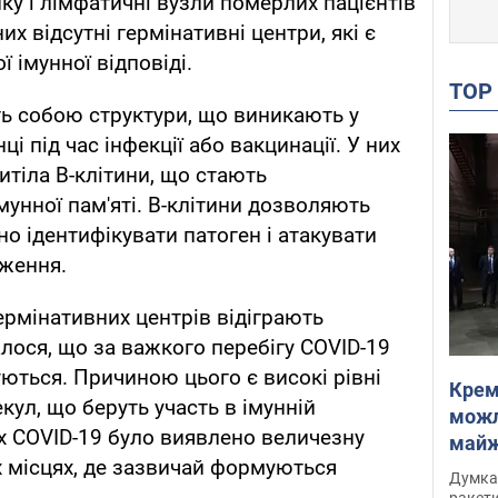
ку і лімфатичні вузли померлих пацієнтів
них відсутні гермінативні центри, які є
 імунної відповіді.
TO
ь собою структури, що виникають у
ці під час інфекції або вакцинації. У них
тіла В-клітини, що стають
унної пам'яті. В-клітини дозволяють
о ідентифікувати патоген і атакувати
аження.
ермінативних центрів відіграють
алося, що за важкого перебігу COVID-19
ються. Причиною цього є високі рівні
Крем
кул, що беруть участь в імунній
можл
ах COVID-19 було виявлено величезну
майже
их місцях, де зазвичай формуються
Інте
Думка,
ракети