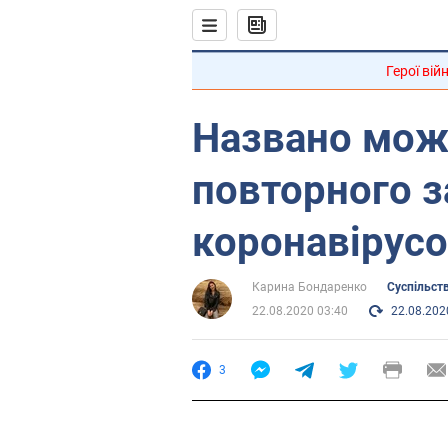
Герої вій
Названо мож
повторного 
коронавірус
Карина Бондаренко
Суспільст
22.08.2020 03:40
22.08.202
3