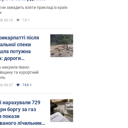
і не завадить взяти приклад із країн
и
1,6 т.
26 05:10
рикарпатті після
альної спеки
шла потужна
а: дороги
творились на
 накрила Івано-
. Відео
івщину та курортний
ель
14,6 т.
26 09:27
і нарахували 729
грн боргу за газ
з покази
ованого лічильника: