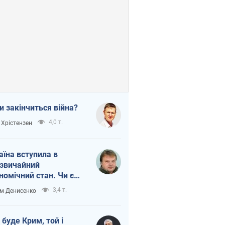
и закінчиться війна?
4,0 т.
 Хрістензен
аїна вступила в
звичайний
номічний стан. Чи є
тло вкінці тунелю?
3,4 т.
м Денисенко
 буде Крим, той і