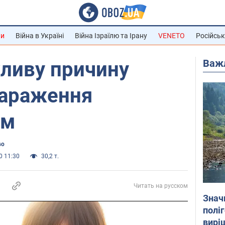
ни
Війна в Україні
Війна Ізраїлю та Ірану
VENETO
Російськ
Важ
ливу причину
зараження
ом
во
0 11:30
30,2 т.
Читать на русском
Знач
полі
вирі