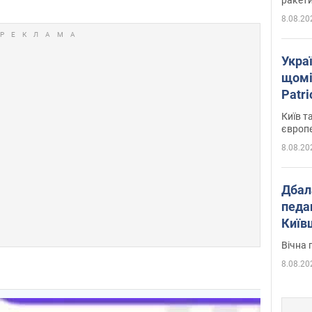
8.08.20
Укра
щомі
Patr
розк
Київ т
європ
8.08.20
Дбал
педа
Київ
київс
Вічна 
8.08.20