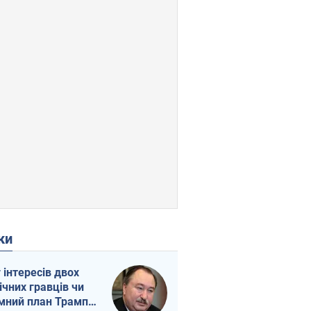
ки
г інтересів двох
ічних гравців чи
мний план Трампа