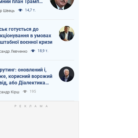
мний план Трампа
тіна?
14,7 т.
ор Швець
ськ готується до
кціонування в умовах
штабної воєнної кризи
18,9 т.
сандр Левченко
рутинг: оновлений і,
же, корисний ворожий
від, або Діалектика
агливого боягузтва
195
сандр Кірш