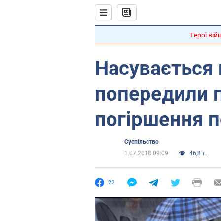
Герої вій
Насувається 
попередили п
погіршення 
Суспільство
1.07.2018 09:09
46,8 т.
22