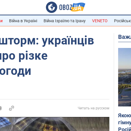
ни
Війна в Україні
Війна Ізраїлю та Ірану
VENETO
Російськ
Важ
шторм: українців
ро різке
погоди
Читать на русском
Якою
гімну
Росій