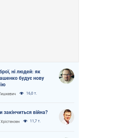
зброї, ні людей: як
ашенко будує нову
ію
16,0 т.
 Тишкевич
и закінчиться війна?
11,7 т.
 Хрістензен