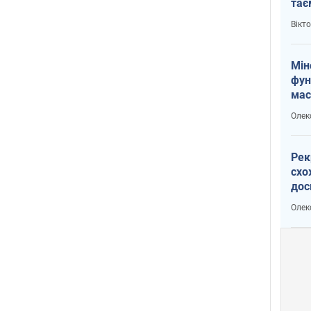
тає
і Пу
Вікт
Мін
фун
мас
Олек
Рек
схо
дос
виб
Олек