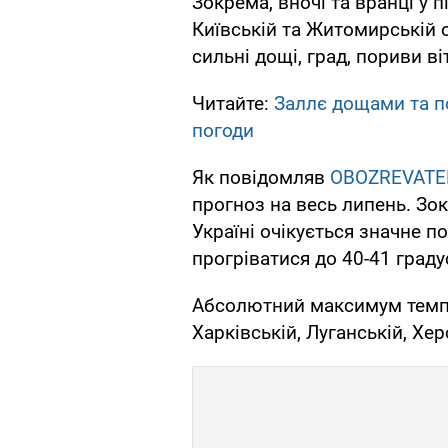
Зокрема, вночі та вранці у п
Київській та Житомирській 
сильні дощі, град, пориви ві
Читайте:
Заллє дощами та п
погоди
Як повідомляв
OBOZREVATE
прогноз на весь липень. Зок
Україні очікується значне п
прогріватися до 40-41 граду
Абсолютний максимум темпе
Харківській, Луганській, Хе