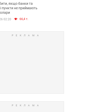
анки такі купюри
ити, якщо банки та
і пункти не приймають
долари
66,4 т.
26 02:20