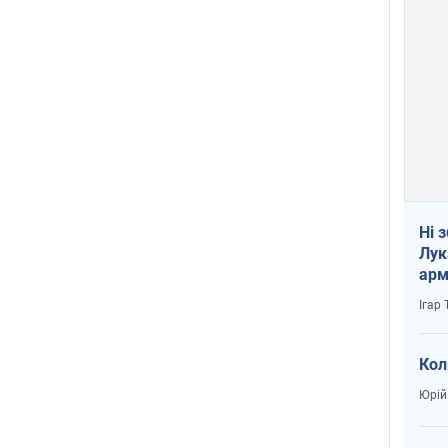
Ні 
Лук
арм
Ігар
Кол
Юрій