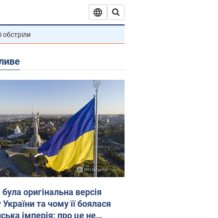
і обстріли
ливе
 була оригінальна версія
 України та чому її боялася
ська імперія: про це не