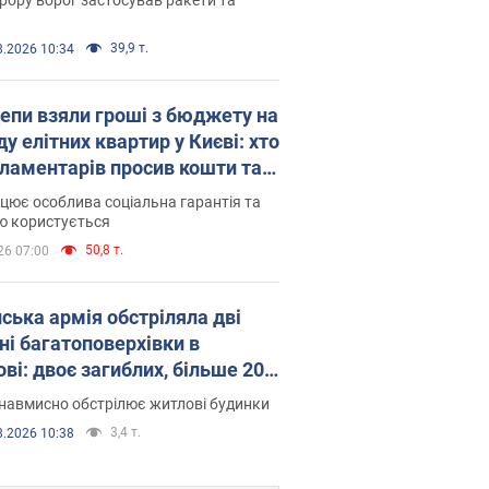
39,9 т.
8.2026 10:34
епи взяли гроші з бюджету на
у елітних квартир у Києві: хто
рламентарів просив кошти та
оселився
цює особлива соціальна гарантія та
ю користується
50,8 т.
26 07:00
йська армія обстріляла дві
ні багатоповерхівки в
ві: двоє загиблих, більше 20
раждалих
навмисно обстрілює житлові будинки
3,4 т.
8.2026 10:38