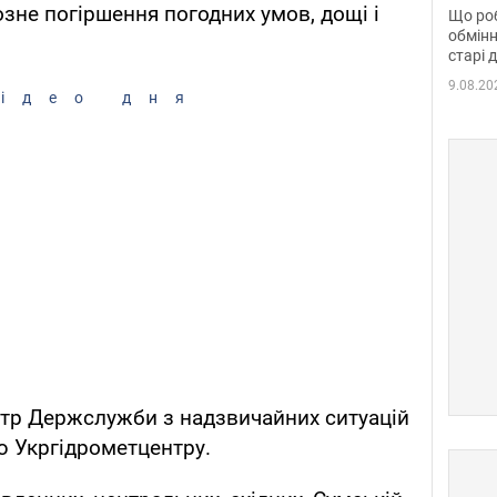
та б
озне погіршення погодних умов, дощі і
Що роб
обмінн
старі 
9.08.20
ідео дня
нтр Держслужби з надзвичайних ситуацій
ю Укргідрометцентру.