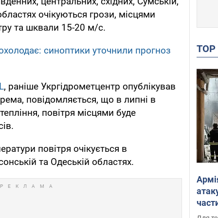
івденних, центральних, східних, Сумській,
областях очікуються грози, місцями
тру та шквали 15-20 м/с.
TO
охолодає: синоптики уточнили прогноз
L
, раніше Укргідрометцентр опублікував
рема, повідомляється, що в липні в
отепління, повітря місцями буде
сів.
ратури повітря очікується в
рсонській та Одеській областях.
Армі
атаку
части
Фото
Для те