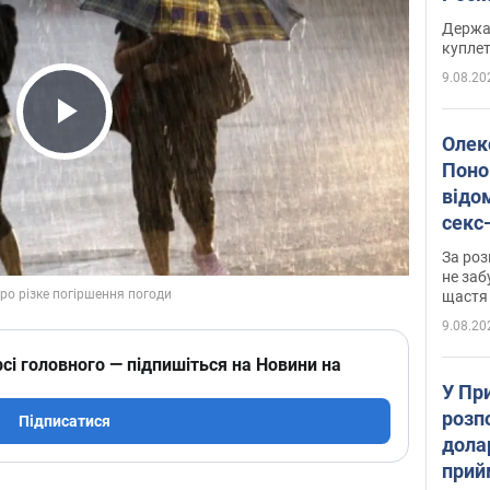
розп
Держа
куплет
9.08.20
Play Video
Олек
Поно
відо
секс
який
За роз
маю
не заб
щастя
9.08.20
сі головного — підпишіться на Новини на
У Пр
розпо
Підписатися
дола
прий