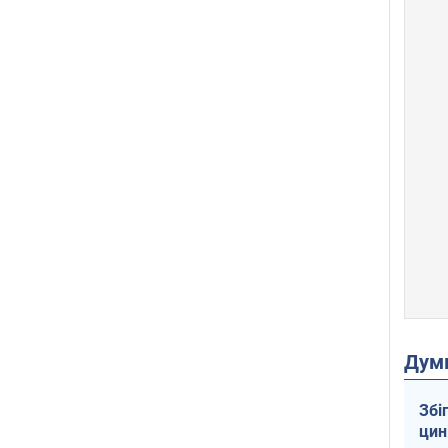
Дум
Збі
цин