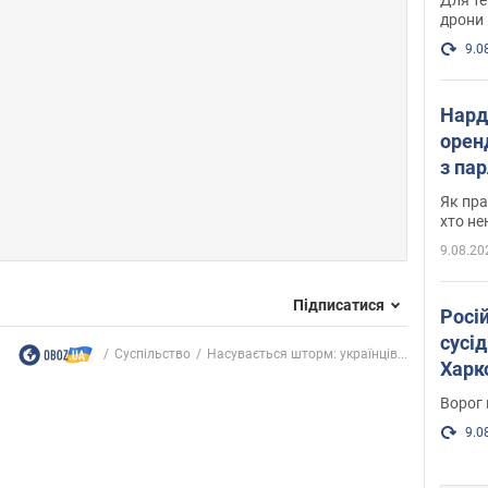
дрони
9.0
Нард
оренд
з па
де п
Як пра
хто не
9.08.20
Підписатися
Росі
сусід
Суспільство
Насувається шторм: українців...
Харко
пост
Ворог 
9.0