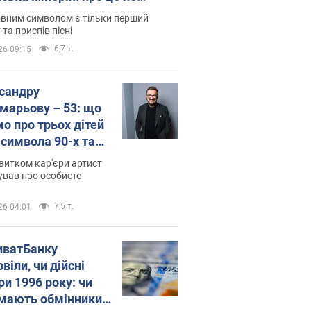
овідають у школі
вним символом є тільки перший
 та приспів пісні
6,7 т.
26 09:15
сандру
марьову – 53: що
мо про трьох дітей
-символа 90-х та
 вигляд вони
витком кар'єри артист
ть
ував про особисте
7,5 т.
26 04:01
иватБанку
віли, чи дійсні
ри 1996 року: чи
мають обмінники