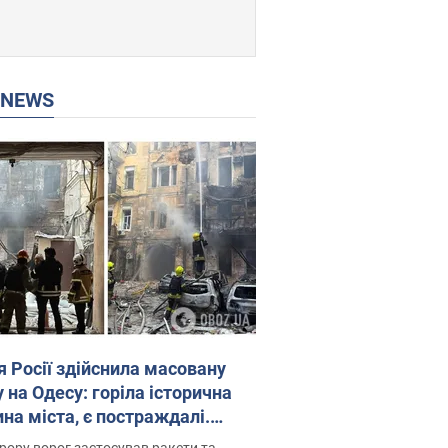
P NEWS
я Росії здійснила масовану
 на Одесу: горіла історична
на міста, є постраждалі.
 та відео
рору ворог застосував ракети та